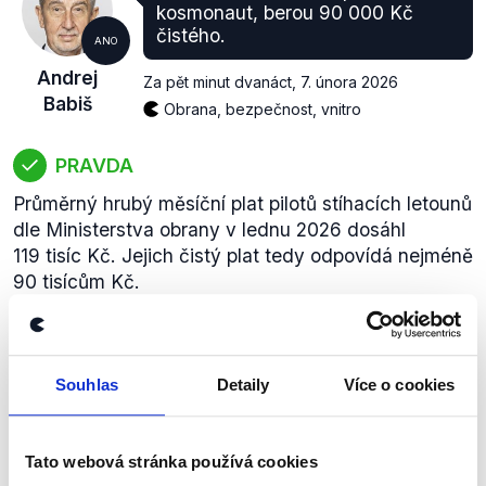
kosmonaut, berou 90 000 Kč
čistého.
ANO
Andrej
Za pět minut dvanáct
,
7. února 2026
Babiš
Obrana, bezpečnost, vnitro
PRAVDA
Průměrný hrubý měsíční plat pilotů stíhacích letounů
dle Ministerstva obrany v lednu 2026 dosáhl
119 tisíc Kč. Jejich čistý plat tedy odpovídá nejméně
90 tisícům Kč.
zobrazit celé odůvodnění
Souhlas
Detaily
Více o cookies
Už tam rozhodli o rekonstrukci
letiště v Čáslavi.
ANO
Tato webová stránka používá cookies
Za pět minut dvanáct
,
7. února 2026