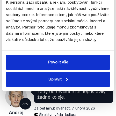
Andrej
K personalizaci obsahu a reklam, poskytování funkcí
Obrana, bezpečnost, vnitro
Babiš
sociálních médií a analýze naší návštěvnosti využíváme
soubory cookie. Informace o tom, jak náš web používáte,
sdílíme se svými partnery pro sociální média, inzerci a
PRAVDA
analýzy. Partneři tyto údaje mohou zkombinovat s
Vláda Petra Fialy podepsala v dubnu 2025 smlouvu
dalšími informacemi, které jste jim poskytli nebo které
na výstavbu platformy v čáslavském letišti pro
získali v důsledku toho, že používáte jejich služby.
zakoupené stíhačky F-35. Druhou etapu
modernizace letiště (která je dle armády i resortu
obrany nutná i bez pořízení F-35) odsouhlasila již
nová vláda Andreje Babiše.
Povolit vše
zobrazit celé odůvodnění
Upravit
Tady od revoluce se nepostavily
žádné koleje.
ANO
Za pět minut dvanáct
,
7. února 2026
Andrej
Školství, věda, kultura