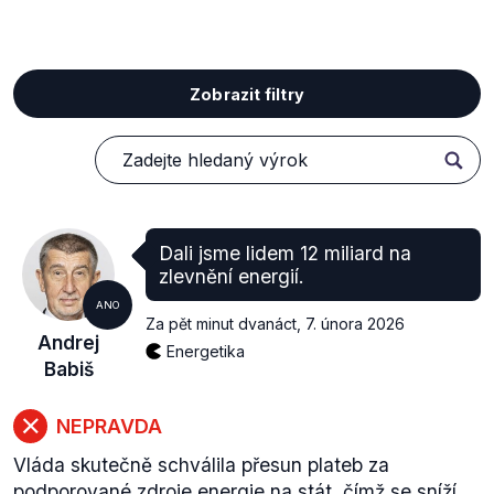
Zobrazit filtry
Dali jsme lidem 12 miliard na
zlevnění energií.
ANO
Za pět minut dvanáct
,
7. února 2026
Andrej
Energetika
Babiš
NEPRAVDA
Vláda skutečně schválila přesun plateb za
podporované zdroje energie na stát, čímž se sníží