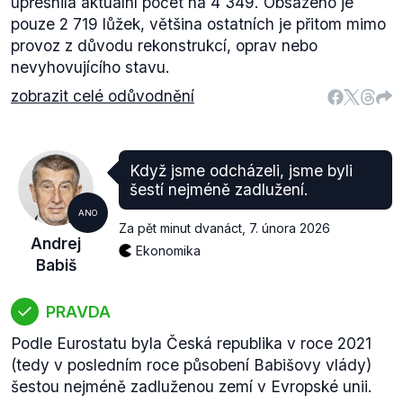
upřesnila aktuální počet na 4 349. Obsazeno je
pouze 2 719 lůžek, většina ostatních je přitom mimo
provoz z důvodu rekonstrukcí, oprav nebo
nevyhovujícího stavu.
zobrazit celé odůvodnění
Když jsme odcházeli, jsme byli
šestí nejméně zadlužení.
ANO
Za pět minut dvanáct
,
7. února 2026
Andrej
Ekonomika
Babiš
PRAVDA
Podle Eurostatu byla Česká republika v roce 2021
(tedy v posledním roce působení Babišovy vlády)
šestou nejméně zadluženou zemí v Evropské unii.