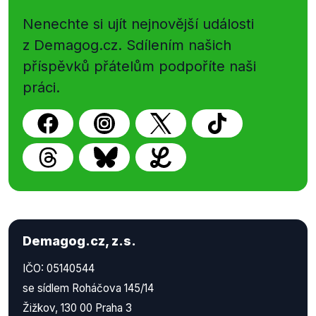
Nenechte si ujít nejnovější události
z Demagog.cz. Sdílením našich
příspěvků přátelům podpoříte naši
práci.
Demagog.cz, z.s.
IČO: 05140544
se sídlem Roháčova 145/14
Žižkov, 130 00 Praha 3