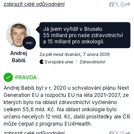
zobrazit celé odůvodnění
Já jsem vyřídil v Bruselu
55 miliard pro naše zdravotnictví
a 15 miliard pro onkologii.
ANO
Andrej
Za pět minut dvanáct
,
7. února 2026
Babiš
Evropská unie
Zdravotnictví
PRAVDA
Andrej Babiš byl v r. 2020 u schvalování plánu Next
Generation EU a rozpočtu EU na léta 2021–2027, ze
kterých bylo na oblast zdravotnictví vyčleněno
celkem 55,6 mld. Kč. Na oblast onkologie bylo
určeno necelých 12 mld. Kč, další prostředky ale ČR
může čerpat z programu EU4Health.
zobrazit celé odůvodnění