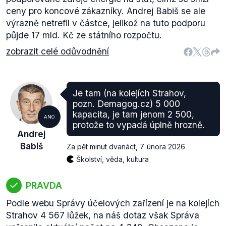
ceny pro koncové zákazníky. Andrej Babiš se ale
výrazně netrefil v částce, jelikož na tuto podporu
půjde 17 mld. Kč ze státního rozpočtu.
zobrazit celé odůvodnění
Je tam (na kolejích Strahov,
pozn. Demagog.cz) 5 000
kapacita, je tam jenom 2 500,
ANO
protože to vypadá úplně hrozně.
Andrej
Babiš
Za pět minut dvanáct
,
7. února 2026
Školství, věda, kultura
PRAVDA
Podle webu Správy účelových zařízení je na kolejích
Strahov 4 567 lůžek, na náš dotaz však Správa