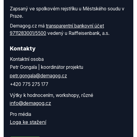
Zapsaný ve spolkovém rejstříku u Městského soudu v
Praze.
Demagog.cz má
transparentní bankovní účet
9711283001/5500
vedený u Raiffeisenbank, a.s.
Kontakty
Kontaktní osoba
Petr Gongala | koordinátor projektu
petr.gongala@demagog.cz
+420 775 275 177
Výtky k hodnocením, workshopy, různé
info@demagog.cz
Pro média
Loga ke stažení