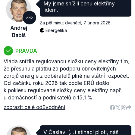
My jsme snížili cenu elektřiny
lidem.
ANO
Za pět minut dvanáct
,
7. února 2026
Andrej
Energetika
Babiš
PRAVDA
Vláda snížila regulovanou složku ceny elektřiny tím,
že přesunula platbu za podporu obnovitelných
zdrojů energie z odběratelů plně na státní rozpočet.
Od začátku roku 2026 tak podle ERÚ došlo
k poklesu regulované složky ceny elektřiny např.
u domácností a podnikatelů o 15,1 %.
zobrazit celé odůvodnění
V Čáslavi (…) stíhací piloti, náš