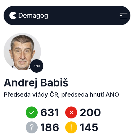
ANO
Andrej Babiš
Předseda vlády ČR, předseda hnutí ANO
631
200
186
145