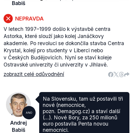
Babiš
NEPRAVDA
V letech 1997–⁠⁠⁠⁠⁠⁠1999 došlo k výstavbě centra
Astorka, které slouží jako kolej Janáčkovy
akademie. Po revoluci se dokončila stavba Centra
Krystal, kolejí pro studenty v Liberci nebo
v Českých Budějovicích. Nyní se staví koleje
Ostravské univerzity či univerzity v Jihlavě.
zobrazit celé odůvodnění
Na Slovensku, tam už postavili tři
nové (nemocnice,
pozn. Demagog.cz) a staví další
ANO
(...). Nové Bory, za 250 milionů
Andrej
euro postavila Penta novou
Babiš
nemocnici.