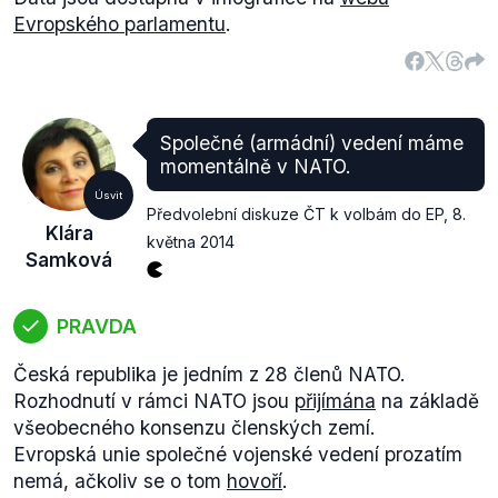
Evropského parlamentu
.
Společné (armádní) vedení máme
momentálně v NATO.
Úsvit
Předvolební diskuze ČT k volbám do EP
,
8.
Klára
května 2014
Samková
PRAVDA
Česká republika je jedním z 28 členů NATO.
Rozhodnutí v rámci NATO jsou
přijímána
na základě
všeobecného konsenzu členských zemí.
Evropská unie společné vojenské vedení prozatím
nemá, ačkoliv se o tom
hovoří
.