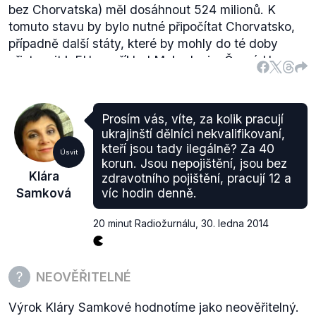
bez Chorvatska) měl dosáhnout 524 milionů. K
tomuto stavu by bylo nutné připočítat Chorvatsko,
případně další státy, které by mohly do té doby
přistoupit k EU, například Makedonie, Černá Hora
nebo Turecko.
OSN publikovala v roce 2013 aktualizovanou
predikci
(en, .pdf) vývoje světové populace. Ta se
Prosím vás, víte, za kolik pracují
dívá na Evropu jako celek a i v nejoptimističtější
ukrajinští dělníci nekvalifikovaní,
variantě vývoje počítá s růstem ze 742 milionů v
kteří jsou tady ilegálně? Za 40
Úsvit
roce 2013 na 804 milionů v roce 2050 (str. 26).
korun. Jsou nepojištění, jsou bez
Klára
zdravotního pojištění, pracují 12 a
Nezisková organizace Population Reference Bureau
Samková
víc hodin denně.
pak Evropské unii
předpovídá
(en, .pdf) pro rok
2050 517 milionů obyvatel (str. 10).
20 minut Radiožurnálu
,
30. ledna 2014
Všechny zmíněné predikce zohledňují vliv migrace,
obvykle propočítávají několik variant vývoje
přistěhovalectví.
NEOVĚŘITELNÉ
Klárou Samkovou zmíněných 1,3 miliardy migrantů
můžeme najít v blogu zabývajícím se migrací na
Výrok Kláry Samkové hodnotíme jako neověřitelný.
serveru
EUspeak.eu
, který píšou převážně studenti,