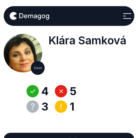
Klára Samková
Úsvit
4
5
3
1