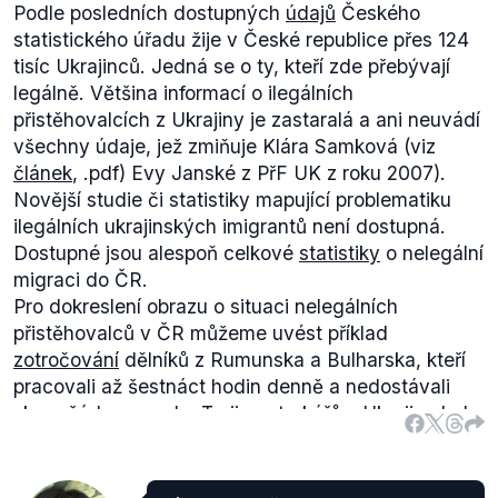
Podle posledních dostupných
údajů
Českého
autor se odkazuje na knihu
Exceptional People: How
statistického úřadu žije v České republice přes 124
Migration Shaped Our World and Will Define Our
tisíc Ukrajinců. Jedná se o ty, kteří zde přebývají
Future
, která vyšla v roce 2011 v nakladatelství
legálně. Většina informací o ilegálních
Princeton University Press.
přistěhovalcích z Ukrajiny je zastaralá a ani neuvádí
Zde ovšem rovněž dochází k dezineterpretaci
všechny údaje, jež zmiňuje Klára Samková (viz
Samkovou, jelikož v publikaci se uvádí, že Evropa
článek
, .pdf) Evy Janské z PřF UK z roku 2007).
bude muset otevřít své hranice více než 1,3
Novější studie či statistiky mapující problematiku
miliardám migrantům, ovšem aby udržela své
ilegálních ukrajinských imigrantů není dostupná.
současné
dependency ratio
, tedy poměr mezi
Dostupné jsou alespoň celkové
statistiky
o nelegální
produktivní pracovní silou a ekonomický
migraci do ČR.
neaktivními. Nejedná se tedy o skutečnou predikci,
Pro dokreslení obrazu o situaci nelegálních
ale pouze hypotetický model.
přistěhovalců v ČR můžeme uvést příklad
Jiné studie s podobným závěrem se nám najít
zotročování
dělníků z Rumunska a Bulharska, kteří
nepodařilo, a i proto hodnotíme výrok jako
pracovali až šestnáct hodin denně a nedostávali
nepravdivý.
skoro žádnou mzdu. Trojice otrokářů z Ukrajiny byla
nakonec pravomocně
odsouzena
.