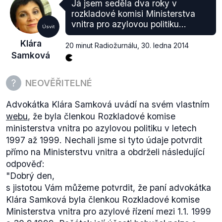
Já jsem seděla dva roky v
rozkladové komisi Ministerstva
vnitra pro azylovou politiku...
Úsvit
Klára
20 minut Radiožurnálu
,
30. ledna 2014
Samková
NEOVĚŘITELNÉ
Advokátka Klára Samková uvádí na svém vlastním
webu
, že byla členkou Rozkladové komise
ministerstva vnitra po azylovou politiku v letech
1997 až 1999. Nechali jsme si tyto údaje potvrdit
přímo na Ministerstvu vnitra a obdrželi následující
odpověď:
"Dobrý den,
s jistotou Vám můžeme potvrdit, že paní advokátka
Klára Samková byla členkou Rozkladové komise
Ministerstva vnitra pro azylové řízení mezi 1.1. 1999