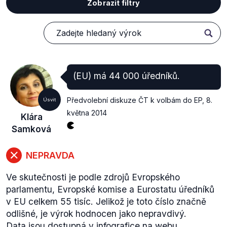
Zobrazit filtry
(EU) má 44 000 úředníků.
Předvolební diskuze ČT k volbám do EP
,
8.
Úsvit
května 2014
Klára
Samková
NEPRAVDA
Ve skutečnosti je podle zdrojů Evropského
parlamentu, Evropské komise a Eurostatu úředníků
v EU celkem 55 tisíc. Jelikož je toto číslo značně
odlišné, je výrok hodnocen jako nepravdivý.
Data jsou dostupná v infografice na
webu