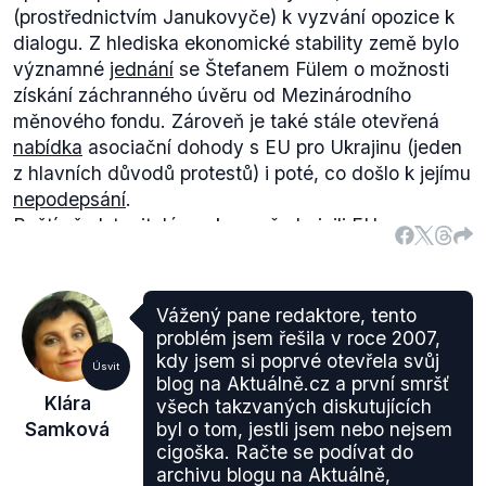
(prostřednictvím Janukovyče) k vyzvání opozice k
dialogu. Z hlediska ekonomické stability země bylo
významné
jednání
se Štefanem Fülem o možnosti
získání záchranného úvěru od Mezinárodního
měnového fondu. Zároveň je také stále otevřená
nabídka
asociační dohody s EU pro Ukrajinu (jeden
z hlavních důvodů protestů) i poté, co došlo k jejímu
nepodepsání
.
Ruští představitelé opakovaně
obvinili
EU z
vměšování se do vnitřních záležitostí Ukrajiny.
Rusko a Ukrajina 17. prosince v Moskvě dosáhly
zlomové dohody o rozšíření hospodářské
Vážený pane redaktore, tento
spolupráce. Rusko následně výrazně
snížilo
cenu
problém jsem řešila v roce 2007,
zemního plynu pro Ukrajinu a uvolnilo ve prospěch
kdy jsem si poprvé otevřela svůj
Úsvit
Ukrajiny ze svých devizových rezerv 15 miliard
blog na Aktuálně.cz a první smršť
Klára
všech takzvaných diskutujících
USD.
Samková
byl o tom, jestli jsem nebo nejsem
Co se týče postoje samotných lídrů EU k situaci na
cigoška. Račte se podívat do
Ukrajině, José Barroso a Herman Van Rompuy
archivu blogu na Aktuálně,
jednoznačně
odsoudili
„vnější tlak“, kterým údajně