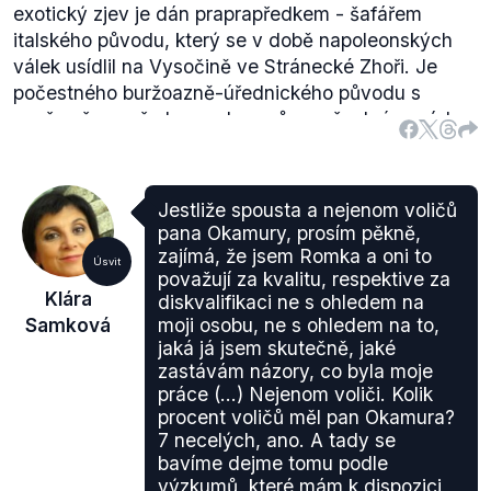
exotický zjev je dán praprapředkem - šafářem
italského původu, který se v době napoleonských
válek usídlil na Vysočině ve Stránecké Zhoři. Je
počestného buržoazně-úřednického původu s
nepřerušenou řadou pedagogů na všech úrovních v
pěti generacích“.
Většina z prvních příspěvků pod blogy týkající se
osoby Samkové poukazovala právě na toto její
Jestliže spousta a nejenom voličů
prokazování [Diskuze:
1
,
2
,
3,
4
].
pana Okamury, prosím pěkně,
Jelínek:
„Vadí mně,že ve stručném životopise je
zajímá, že jsem Romka a oni to
Úsvit
uvedeno,že není ani Romkou ani Židovkou.Ale proč?
považují za kvalitu, respektive za
Klára
diskvalifikaci ne s ohledem na
Distancováním se od těchto národností? mně
Samková
moji osobu, ne s ohledem na to,
připadá jako prohlášení "s tímhle povlem nic nemám
jaká já jsem skutečně, jaké
společného "“
zastávám názory, co byla moje
Reaur:
„Nevím ale proč zdůrazňujete svou rasovou
práce (...) Nejenom voliči. Kolik
čistotu?“
procent voličů měl pan Okamura?
-m-:
„Přijde mi dost hrozné, že paní Klára musí
7 necelých, ano. A tady se
vysvětlovat, že není ani židovka, ani Romka, jako by
bavíme dejme tomu podle
výzkumů, které mám k dispozici,
na něčem takovém vůbec záleželo.“