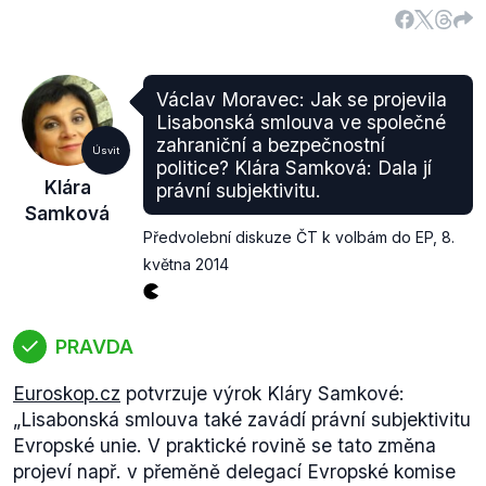
Václav Moravec: Jak se projevila
Lisabonská smlouva ve společné
zahraniční a bezpečnostní
Úsvit
politice? Klára Samková: Dala jí
Klára
právní subjektivitu.
Samková
Předvolební diskuze ČT k volbám do EP
,
8.
května 2014
PRAVDA
Euroskop.cz
potvrzuje výrok Kláry Samkové:
„Lisabonská smlouva také zavádí právní subjektivitu
Evropské unie. V praktické rovině se tato změna
projeví např. v přeměně delegací Evropské komise