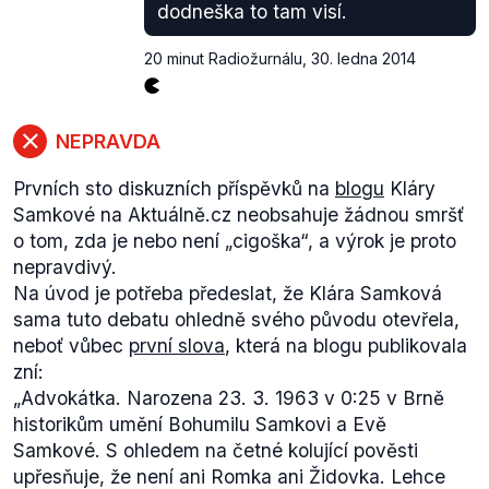
dodneška to tam visí.
na svého západního souseda působí Rusko. Herman
Van Rompuy se dále vyjádřil
odmítavě
k
20 minut Radiožurnálu
,
30. ledna 2014
neoprávněnému použití síly a brutality ukrajinských
hlavních představitelů vůči demonstrantům.
Nicméně dle unijních
diplomatů
však není na stole –
NEPRAVDA
přes politická vyjádření některých unijních zemí –
možnost zavedení sankcí proti představitelům
Prvních sto diskuzních příspěvků na
blogu
Kláry
Janukovyčovy administrativy.
Samkové na Aktuálně.cz neobsahuje žádnou smršť
o tom, zda je nebo není „cigoška“, a výrok je proto
nepravdivý.
Na úvod je potřeba předeslat, že Klára Samková
sama tuto debatu ohledně svého původu otevřela,
neboť vůbec
první slova
, která na blogu publikovala
zní:
„Advokátka. Narozena 23. 3. 1963 v 0:25 v Brně
historikům umění Bohumilu Samkovi a Evě
Samkové. S ohledem na četné kolující pověsti
upřesňuje, že není ani Romka ani Židovka. Lehce