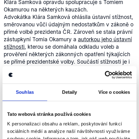
Klára Samková opravdu spolupracuje s Tomiem
Okamurou na některých kauzách.
Advokátka Klára Samková ohlásila ústavní stížnost,
směrovanou vůči údajným nedostatkům v zákoně o
přímé volbě prezidenta ČR. Zároveň se stala právní
zástupkyní Tomia Okamury a
autorkou jeho ústavní
stížnosti
, kterou se domáhala odkladu voleb a
prověření některých zákonných opatření týkajících
se přímé prezidentské volby. Součástí stížnosti je i
požadavek na zrušení změny související části
ústavy, v níž je stanoven požadavek 50 tisíc
podpisů občanů pro zaregistrování kandidatury.
Předseda hnutí Úsvit Tomio Okamura také
navštívil
Souhlas
Detaily
Více o cookies
ve věznici nacionalistu Vlastimila Pechance, který si
tam odpykává trest 17 let za vraždu Roma Oty
Absolona. Podle Okamury byl Pechancův proces
Tato webová stránka používá cookies
zmanipulovaný a usiluje o jeho opětovné otevření. V
K personalizaci obsahu a reklam, poskytování funkcí
tom mu má pomoci právě advokátka Klára
sociálních médií a analýze naší návštěvnosti využíváme
Samková.
soubory cookie. Informace o tom, jak náš web používáte,