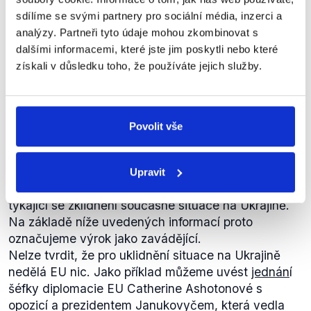
Sama Klára Samková nám ke svému výroku napsala
sdílíme se svými partnery pro sociální média, inzerci a
Co dělá pro Ukrajinu a ukrajinský
následující: "
Pana Okamuru zastupuji ve všech jeho
Maidan, aby se situace zklidnila.
analýzy. Partneři tyto údaje mohou zkombinovat s
žalobách na ochranu osobnosti. V současné době
Ve srovnání s tím, co nabízí
dalšími informacemi, které jste jim poskytli nebo které
Úsvit
jsou vedeny
proti Ornelle a Monice Štikovým
,
proti
Rusko, Evropská unie, ať se na mě
získali v důsledku toho, že používáte jejich služby.
Klára
nikdo nezlobí, ale nedělá nic.
časopisu Reflex
, v dalších sporech a výrocích jsem
Samková
jeho stálou poradkyní v právním vztahům k
20 minut Radiožurnálu
,
30. ledna 2014
médiím...
Ty dvě jmenované jsou stále živé
probíhající kauzy, tedy dosud neskončené".
Povolit vše
Výrok tedy na základě výše uvedených informací
ZAVÁDĚJÍCÍ
hodnotíme jako pravdivý.
Upravit
Nelze srovnávat snahy ze strany EU a Ruska
týkající se zklidnění současné situace na Ukrajině.
Na základě níže uvedených informací proto
označujeme výrok jako zavádějící.
Nelze tvrdit, že pro uklidnění situace na Ukrajině
nedělá EU nic. Jako příklad můžeme uvést
jednán
í
šéfky diplomacie EU Catherine Ashotonové s
opozicí a prezidentem Janukovyčem, která vedla