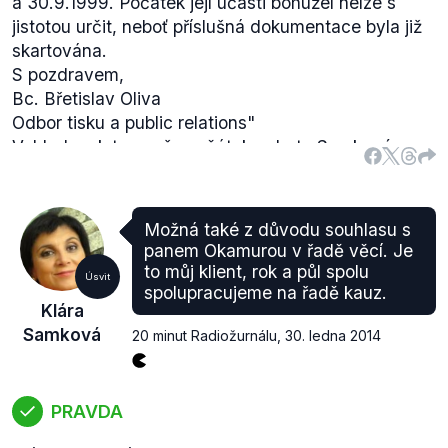
a 30.9.1999. Počátek její účasti bohužel nelze s
jistotou určit, neboť příslušná dokumentace byla již
skartována.
S pozdravem,
Bc. Břetislav Oliva
Odbor tisku a public relations"
Vzhledem k tomu, že začátek pobytu Samkové
nelze oficiálně potvrdit ani vyvrátit, výrok
hodnotíme jako neověřitelný.
Možná také z důvodu souhlasu s
panem Okamurou v řadě věcí. Je
to můj klient, rok a půl spolu
Úsvit
spolupracujeme na řadě kauz.
Klára
Samková
20 minut Radiožurnálu
,
30. ledna 2014
PRAVDA