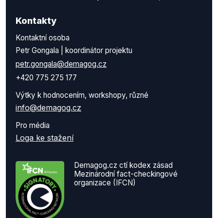
Kontakty
Kontaktní osoba
Petr Gongala | koordinátor projektu
petr.gongala@demagog.cz
+420 775 275 177
Výtky k hodnocením, workshopy, různé
info@demagog.cz
Pro média
Loga ke stažení
Demagog.cz ctí kodex zásad
Mezinárodní fact-checkingové
organizace (IFCN)