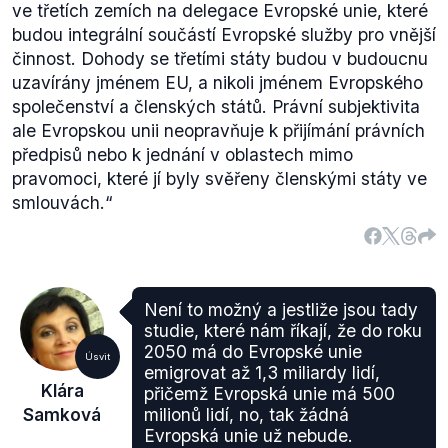
ve třetích zemích na delegace Evropské unie, které
budou integrální součástí Evropské služby pro vnější
činnost. Dohody se třetími státy budou v budoucnu
uzavírány jménem EU, a nikoli jménem Evropského
společenství a členských států. Právní subjektivita
ale Evropskou unii neopravňuje k přijímání právních
předpisů nebo k jednání v oblastech mimo
pravomoci, které jí byly svěřeny členskými státy ve
smlouvách.“
Není to možný a jestliže jsou tady
studie, které nám říkají, že do roku
2050 má do Evropské unie
Úsvit
emigrovat až 1,3 miliardy lidí,
Klára
přičemž Evropská unie má 500
Samková
milionů lidí, no, tak žádná
Evropská unie už nebude.