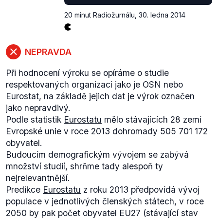
20 minut Radiožurnálu
,
30. ledna 2014
NEPRAVDA
Při hodnocení výroku se opíráme o studie
respektovaných organizací jako je OSN nebo
Eurostat, na základě jejich dat je výrok označen
jako nepravdivý.
Podle statistik
Eurostatu
mělo stávajících 28 zemí
Evropské unie v roce 2013 dohromady 505 701 172
obyvatel.
Budoucím demografickým vývojem se zabývá
množství studií, shrňme tady alespoň ty
nejrelevantnější.
Predikce
Eurostatu
z roku 2013 předpovídá vývoj
populace v jednotlivých členských státech, v roce
2050 by pak počet obyvatel EU27 (stávající stav