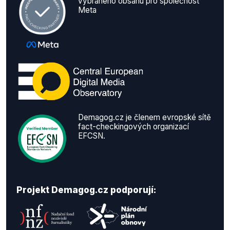
vybraného obsahu pro společnost
Meta
Demagog.cz je členem evropské sítě
fact-checkingových organizací
EFCSN.
Projekt Demagog.cz podporují: