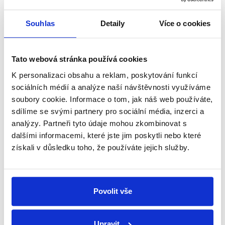
Hilšer
Senátní volby 2024
Souhlas
Detaily
Více o cookies
PRAVDA
Přestože v posledních prezidentských volbách
Tato webová stránka používá cookies
kandidaturu Marka Hilšera podepsali i čtyři senátoři
z hnutí STAN, předsednictvo STANu, a tedy ani
K personalizaci obsahu a reklam, poskytování funkcí
hnutí jako takové, ho skutečně v senátních ani
sociálních médií a analýze naší návštěvnosti využíváme
prezidentských volbách nepodpořilo.
soubory cookie. Informace o tom, jak náš web používáte,
sdílíme se svými partnery pro sociální média, inzerci a
zobrazit celé odůvodnění
analýzy. Partneři tyto údaje mohou zkombinovat s
dalšími informacemi, které jste jim poskytli nebo které
získali v důsledku toho, že používáte jejich služby.
Podpořil jsem je (občanské
iniciativy na Žižkově stojící proti
developerům, pozn. Demagog.cz)
MHS
finančně.
Povolit vše
Marek
Hilšer
Předvolební debata Českého rozhlasu
,
23.
září 2024
Upravit