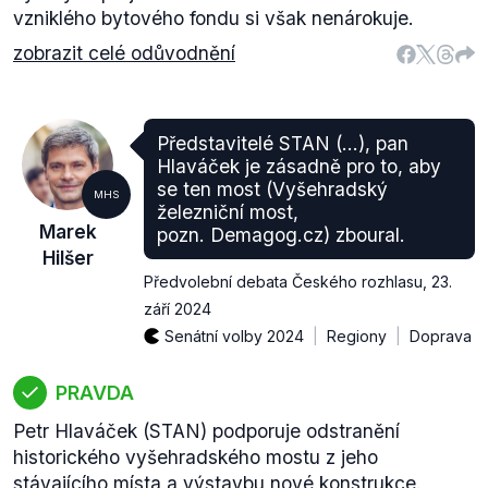
vzniklého bytového fondu si však nenárokuje.
zobrazit celé odůvodnění
Představitelé STAN (…), pan
Hlaváček je zásadně pro to, aby
se ten most (Vyšehradský
MHS
železniční most,
Marek
pozn. Demagog.cz) zboural.
Hilšer
Předvolební debata Českého rozhlasu
,
23.
září 2024
Senátní volby 2024
Regiony
Doprava
PRAVDA
Petr Hlaváček (STAN) podporuje odstranění
historického vyšehradského mostu z jeho
stávajícího místa a výstavbu nové konstrukce.