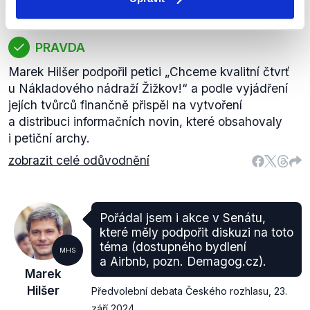
Senátní volby 2024
PRAVDA
Marek Hilšer podpořil petici „Chceme kvalitní čtvrť
u Nákladového nádraží Žižkov!“ a podle vyjádření
jejích tvůrců finančně přispěl na vytvoření
a distribuci informačních novin, které obsahovaly
i petiční archy.
zobrazit celé odůvodnění
Pořádal jsem i akce v Senátu,
které měly podpořit diskuzi na toto
téma (dostupného bydlení
MHS
a Airbnb, pozn. Demagog.cz).
Marek
Hilšer
Předvolební debata Českého rozhlasu
,
23.
září 2024