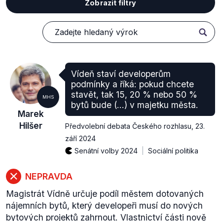
Zobrazit filtry
Vídeň staví developerům
podmínky a říká: pokud chcete
stavět, tak 15, 20 % nebo 50 %
MHS
bytů bude (…) v majetku města.
Marek
Hilšer
Předvolební debata Českého rozhlasu
,
23.
září 2024
Senátní volby 2024
Sociální politika
NEPRAVDA
Magistrát Vídně určuje podíl městem dotovaných
nájemních bytů, který developeři musí do nových
bytových projektů zahrnout. Vlastnictví části nově