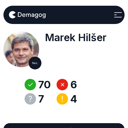
Marek Hilšer
Nez.
70
6
7
4