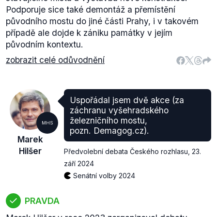
Podporuje sice také demontáž a přemístění
původního mostu do jiné části Prahy, i v takovém
případě ale dojde k zániku památky v jejím
původním kontextu.
zobrazit celé odůvodnění
Uspořádal jsem dvě akce (za
záchranu vyšehradského
železničního mostu,
MHS
pozn. Demagog.cz).
Marek
Hilšer
Předvolební debata Českého rozhlasu
,
23.
září 2024
Senátní volby 2024
PRAVDA