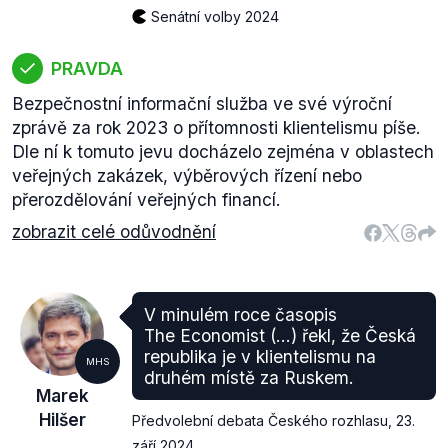
Senátní volby 2024
PRAVDA
Bezpečnostní informační služba ve své výroční
zprávě za rok 2023 o přítomnosti klientelismu píše.
Dle ní k tomuto jevu docházelo zejména v oblastech
veřejných zakázek, výběrových řízení nebo
přerozdělování veřejných financí.
zobrazit celé odůvodnění
V minulém roce časopis
The Economist (...) řekl, že Česká
republika je v klientelismu na
MHS
druhém místě za Ruskem.
Marek
Hilšer
Předvolební debata Českého rozhlasu
,
23.
září 2024