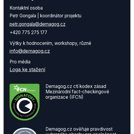
Kontaktní osoba
Petr Gongala | koordinátor projektu
petr.gongala@demagog.cz
+420 775 275 177
Výtky k hodnocením, workshopy, různé
info@demagog.cz
Pro média
Loga ke stažení
Demagog.cz ctí kodex zásad
Mezinárodní fact-checkingové
organizace (IFCN)
Demagog.cz ověřuje pravdivost