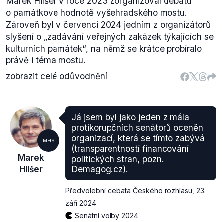
Marek Hilšer v roce 2023 zorganizoval debatu
o památkové hodnotě vyšehradského mostu.
Zároveň byl v červenci 2024 jedním z organizátorů
slyšení o „zadávání veřejných zakázek týkajících se
kulturních památek“, na němž se krátce probíralo
právě i téma mostu.
zobrazit celé odůvodnění
Já jsem byl jako jeden z mála
protikorupčních senátorů oceněn
organizací, která se tímto zabývá
MHS
(transparentností financování
Marek
politických stran, pozn.
Hilšer
Demagog.cz).
Předvolební debata Českého rozhlasu
,
23.
září 2024
Senátní volby 2024