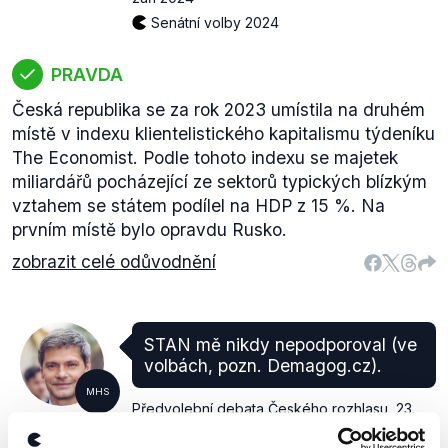
Senátní volby 2024
PRAVDA
Česká republika se za rok 2023 umístila na druhém
místě v indexu klientelistického kapitalismu týdeníku
The Economist. Podle tohoto indexu se majetek
miliardářů pocházející ze sektorů typických blízkým
vztahem se státem podílel na HDP z 15 %. Na
prvním místě bylo opravdu Rusko.
zobrazit celé odůvodnění
STAN mě nikdy nepodporoval (ve
volbách, pozn. Demagog.cz).
MHS
Předvolební debata Českého rozhlasu
,
23.
Marek
září 2024