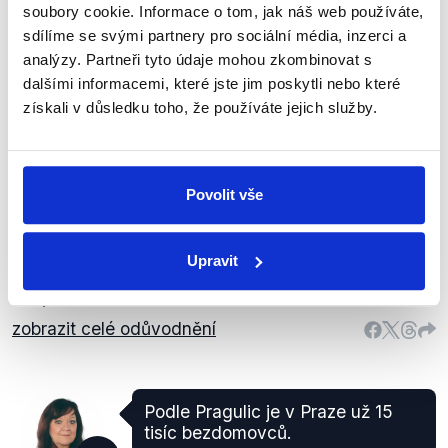
soubory cookie. Informace o tom, jak náš web používáte,
Semelová
sdílíme se svými partnery pro sociální média, inzerci a
Předvolební debata České televize
,
28. září
analýzy. Partneři tyto údaje mohou zkombinovat s
2018
dalšími informacemi, které jste jim poskytli nebo které
získali v důsledku toho, že používáte jejich služby.
NEOVĚŘITELNÉ
Marta Semelová v obou případech vychází z analýz
Povolit vše
z roku 2017 a její čísla cituje správně. Údaj o počtu a
stavu neobydlených domů však vychází ze SLDB z
roku 2011, a proto jsme zaslali dotaz na Magistrát
Upravit
města Prahy s žádostí o poskytnutí aktuálních
údajů.
zobrazit celé odůvodnění
Podle Pragulic je v Praze už 15
tisíc bezdomovců.