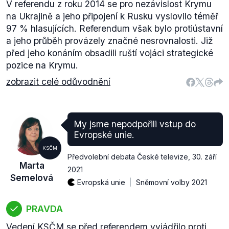
V referendu z roku 2014 se pro nezávislost Krymu
na Ukrajině a jeho připojení k Rusku vyslovilo téměř
97 % hlasujících. Referendum však bylo protiústavní
a jeho průběh provázely značné nesrovnalosti. Již
před jeho konáním obsadili ruští vojáci strategické
pozice na Krymu.
zobrazit celé odůvodnění
My jsme nepodpořili vstup do
Evropské unie.
KSČM
Předvolební debata České televize
,
30. září
Marta
2021
Semelová
Evropská unie
Sněmovní volby 2021
PRAVDA
Vedení KSČM se před referendem vyjádřilo proti