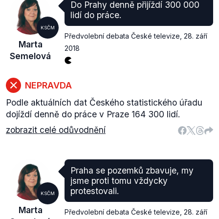
Do Prahy denně přijíždí 300 000
lidí do práce.
KSČM
Předvolební debata České televize
,
28. září
Marta
2018
Semelová
NEPRAVDA
Podle aktuálních dat Českého statistického úřadu
dojíždí denně do práce v Praze 164 300 lidí.
zobrazit celé odůvodnění
Praha se pozemků zbavuje, my
jsme proti tomu vždycky
protestovali.
KSČM
Marta
Předvolební debata České televize
,
28. září