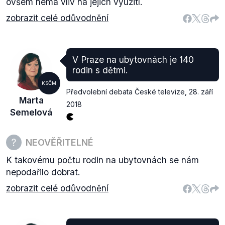
ovšem nemá vliv na jejich využití.
zobrazit celé odůvodnění
V Praze na ubytovnách je 140
rodin s dětmi.
KSČM
Předvolební debata České televize
,
28. září
Marta
2018
Semelová
NEOVĚŘITELNÉ
K takovému počtu rodin na ubytovnách se nám
nepodařilo dobrat.
zobrazit celé odůvodnění