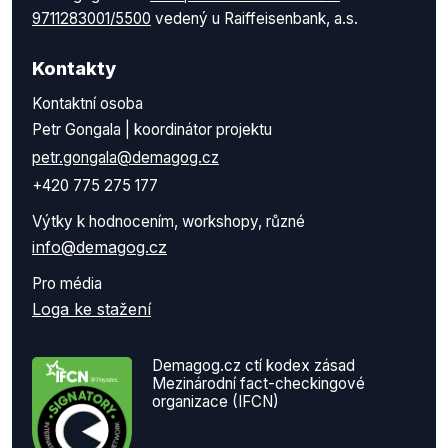
9711283001/5500
vedený u Raiffeisenbank, a.s.
Kontakty
Kontaktní osoba
Petr Gongala | koordinátor projektu
petr.gongala@demagog.cz
+420 775 275 177
Výtky k hodnocením, workshopy, různé
info@demagog.cz
Pro média
Loga ke stažení
Demagog.cz ctí kodex zásad
Mezinárodní fact-checkingové
organizace (IFCN)