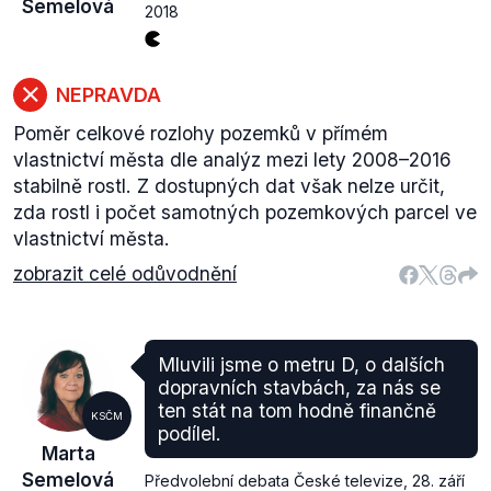
Semelová
2018
NEPRAVDA
Poměr celkové rozlohy pozemků v přímém
vlastnictví města dle analýz mezi lety 2008–2016
stabilně rostl. Z dostupných dat však nelze určit,
zda rostl i počet samotných pozemkových parcel ve
vlastnictví města.
zobrazit celé odůvodnění
Mluvili jsme o metru D, o dalších
dopravních stavbách, za nás se
ten stát na tom hodně finančně
KSČM
podílel.
Marta
Semelová
Předvolební debata České televize
,
28. září