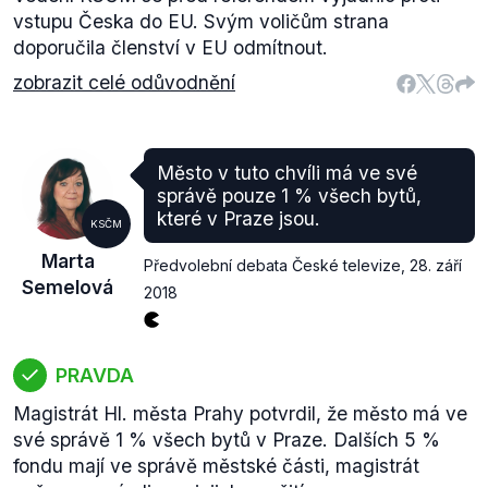
vstupu Česka do EU. Svým voličům strana
doporučila členství v EU odmítnout.
zobrazit celé odůvodnění
Město v tuto chvíli má ve své
správě pouze 1 % všech bytů,
které v Praze jsou.
KSČM
Marta
Předvolební debata České televize
,
28. září
Semelová
2018
PRAVDA
Magistrát Hl. města Prahy potvrdil, že město má ve
své správě 1 % všech bytů v Praze. Dalších 5 %
fondu mají ve správě městské části, magistrát