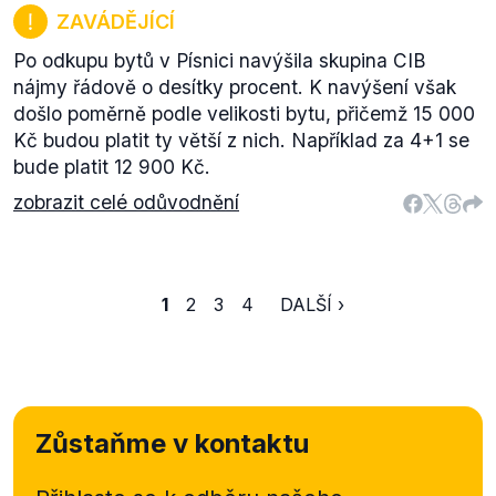
ZAVÁDĚJÍCÍ
Po odkupu bytů v Písnici navýšila skupina CIB
nájmy řádově o desítky procent. K navýšení však
došlo poměrně podle velikosti bytu, přičemž 15 000
Kč budou platit ty větší z nich. Například za 4+1 se
bude platit 12 900 Kč.
zobrazit celé odůvodnění
1
2
3
4
DALŠÍ ›
Zůstaňme v kontaktu