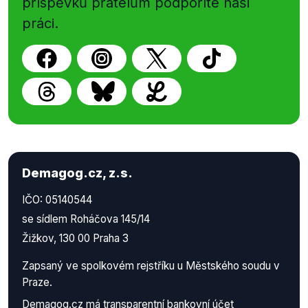
příspěvků přátelům podpoříte naši
práci.
Demagog.cz, z.s.
IČO: 05140544
se sídlem Roháčova 145/14
Žižkov, 130 00 Praha 3
Zapsaný ve spolkovém rejstříku u Městského soudu v
Praze.
Demagog.cz má
transparentní bankovní účet