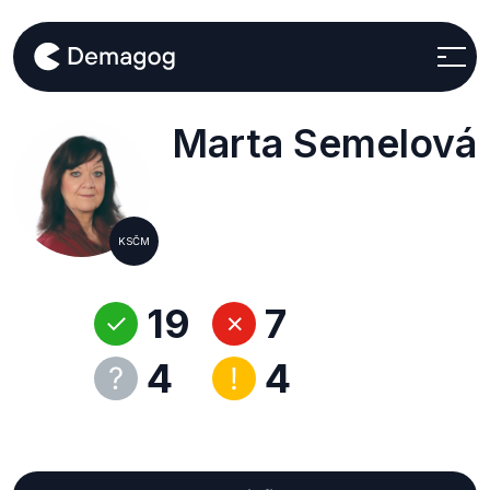
Marta Semelová
KSČM
19
7
4
4