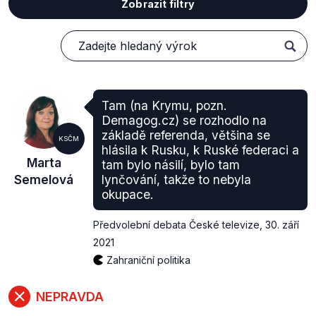
Zobrazit filtry
Tam (na Krymu, pozn.
Demagog.cz) se rozhodlo na
základě referenda, většina se
KSČM
hlásila k Rusku, k Ruské federaci a
Marta
tam bylo násilí, bylo tam
Semelová
lynčování, takže to nebyla
okupace.
Předvolební debata České televize
,
30. září
2021
Zahraniční politika
NEPRAVDA