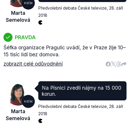
KSČM
Předvolební debata České televize
,
28. září
Marta
2018
Semelová
PRAVDA
Šéfka organizace Pragulic uvádí, že v Praze žije 10–
15 tisíc lidí bez domova.
zobrazit celé odůvodnění
Na Písnici zvedli nájmy na 15 000
korun.
KSČM
Předvolební debata České televize
,
28. září
Marta
2018
Semelová