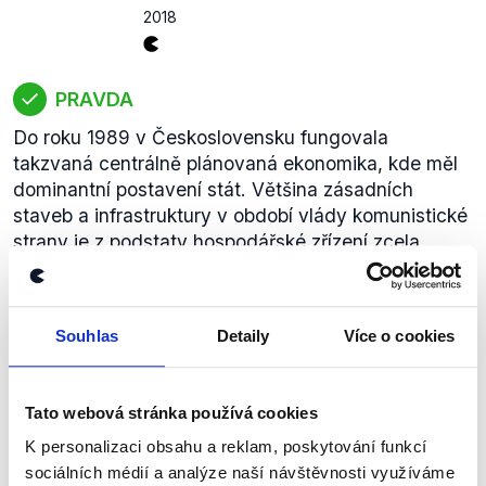
2018
PRAVDA
Do roku 1989 v Československu fungovala
takzvaná centrálně plánovaná ekonomika, kde měl
dominantní postavení stát. Většina zásadních
staveb a infrastruktury v období vlády komunistické
strany je z podstaty hospodářské zřízení zcela
financována státem.
zobrazit celé odůvodnění
Souhlas
Detaily
Více o cookies
My tady máme 18 000
Tato webová stránka používá cookies
nemovitostí, které jsou
pronajímány přes Airbnb, máme
KSČM
K personalizaci obsahu a reklam, poskytování funkcí
tady 7000 prázdných, chátrajících
sociálních médií a analýze naší návštěvnosti využíváme
Marta
bytů.