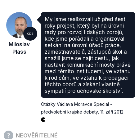
My jsme realizovali už před šesti
roky projekt, který byl na úrovni
rady pro rozvoj lidských zdrojů,
ODS
kde jsme pořádali a organizovali
Miloslav
setkání na úrovni úřadů práce,
Plass
zaměstnavatelů, zástupců škol a
snažili jsme se najít cestu, jak
nastavit komunikační mosty právě
mezi těmito institucemi, ve vztahu
k rodičům, ve vztahu k propagaci
těchto oborů a získání vlastně
sympatií pro učňovské školství.
Otázky Václava Moravce Speciál -
předvolební krajské debaty
,
11. září 2012
NEOVĚŘITELNÉ