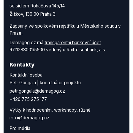
se sídlem Roháčova 145/14
Žižkov, 130 00 Praha 3
Zapsaný ve spolkovém rejstříku u Městského soudu v
Praze.
Demagog.cz má
transparentní bankovní účet
9711283001/5500
vedený u Raiffeisenbank, a.s.
Kontakty
Kontaktní osoba
Petr Gongala | koordinátor projektu
petr.gongala@demagog.cz
+420 775 275 177
Výtky k hodnocením, workshopy, různé
info@demagog.cz
Pro média