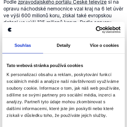
Podle
zpravodajského portálu České televize
si na
opravu náchodské nemocnice vzal kraj na 6 let úvěr
ve výši 600 milionů koru, získal také evropskou
dotaci ve výši 125 milionů korun. Podle
serveru
iDnes
se bude kraj snažit o získání dalších 275
milionů korun z evropských fondů.
Výbor Regionální rady Severovýchod
na svém
Souhlas
Detaily
Více o cookies
zasedání v červnu 2012 schválil pro náchodskou
nemocnici z fondů Evropské unie 125 milionů korun,
nemocnice žádala celkem o 414 milionů.
Tato webová stránka používá cookies
Kraj schválil deficitní rozpočet ve
K personalizaci obsahu a reklam, poskytování funkcí
výši 130 milionů korun. 137 milionů
sociálních médií a analýze naší návštěvnosti využíváme
korun na příští rok.
ODS
soubory cookie. Informace o tom, jak náš web používáte,
sdílíme se svými partnery pro sociální média, inzerci a
Miloslav
Otázky Václava Moravce Speciál -
analýzy. Partneři tyto údaje mohou zkombinovat s
Plass
předvolební krajské debaty
,
11. září 2012
dalšími informacemi, které jste jim poskytli nebo které
získali v důsledku toho, že používáte jejich služby.
PRAVDA