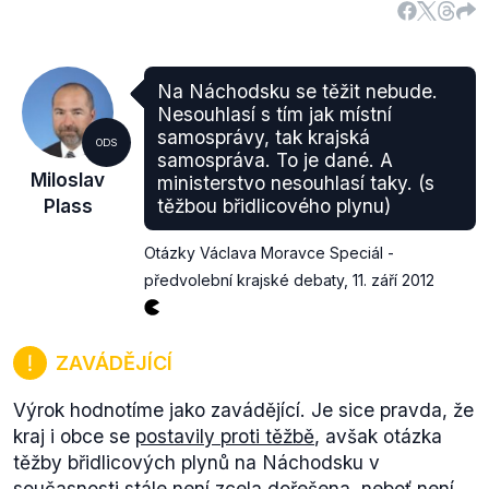
Na Náchodsku se těžit nebude.
Nesouhlasí s tím jak místní
samosprávy, tak krajská
ODS
samospráva. To je dané. A
Miloslav
ministerstvo nesouhlasí taky. (s
Plass
těžbou břidlicového plynu)
Otázky Václava Moravce Speciál -
předvolební krajské debaty
,
11. září 2012
ZAVÁDĚJÍCÍ
Výrok hodnotíme jako zavádějící. Je sice pravda, že
kraj i obce se
postavily proti těžbě
, avšak otázka
těžby břidlicových plynů na Náchodsku v
současnosti stále není zcela dořešena, neboť není