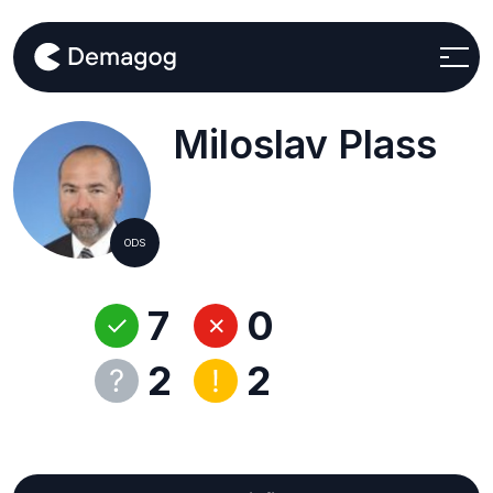
Miloslav Plass
ODS
7
0
2
2