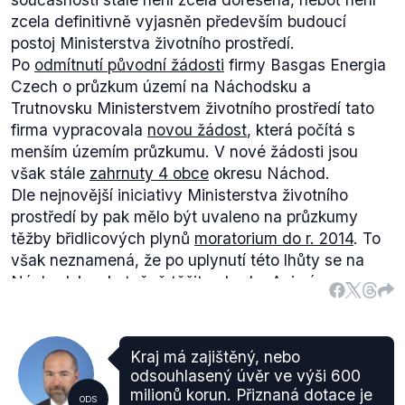
zcela definitivně vyjasněn především budoucí
postoj Ministerstva životního prostředí.
Po
odmítnutí původní žádosti
firmy Basgas Energia
Czech o průzkum území na Náchodsku a
Trutnovsku Ministerstvem životního prostředí tato
firma vypracovala
novou žádost
, která počítá s
menším územím průzkumu. V nové žádosti jsou
však stále
zahrnuty 4 obce
okresu Náchod.
Dle nejnovější iniciativy Ministerstva životního
prostředí by pak mělo být uvaleno na průzkumy
těžby břidlicových plynů
moratorium do r. 2014
. To
však neznamená, že po uplynutí této lhůty se na
Náchodsku skutečně těžit nebude. Ani sám
současný ministr životního prostředí se výhledově k
možné těžbě plynu z břidlic nestaví zcela odmítavě,
když v
rozhovoru pro Lidové noviny
prohlásil:
Kraj má zajištěný, nebo
„Přiznávám, že nejsem příznivcem generálního
odsouhlasený úvěr ve výši 600
zákazu".
milionů korun. Přiznaná dotace je
ODS