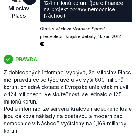
V červnu 2012 se do kauzy
vložil také Senát ČR
,
124 milionů korun. (jde o finance
Miloslav
na projekt opravy nemocnice
když byl senátory ODS a ČSSD Jiřím Oberfalzerem
Plass
Náchod)
a Pavlem Trpákem předložen návrh zákona, který
by zcela zakázal těžbu plynu pomocí metody
Otázky Václava Moravce Speciál -
hydraulického štěpení hornin. O návrhu by se mělo
předvolební krajské debaty
,
11. září 2012
v Senátu
hlasovat po krajských volbách
.
PRAVDA
Z dohledaných informací vyplývá, že Miloslav Plass
měl pravdu ce se týče úvěru ve výši 600 milionů
korun, ohledně dotace z Evropské unie však mluvil
o 124 milionech, ve skutečnosti se jednalo o 125
milionů korun.
Podle informací ze
serveru Královéhradeckého kraje
jsou celkové náklady na dostavbu a modernizaci
nemocnice v Náchodě vyčísleny na 1,169 miliardy
korun.