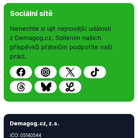
Sociální sítě
Nenechte si ujít nejnovější události
z Demagog.cz. Sdílením našich
příspěvků přátelům podpoříte naši
práci.
Demagog.cz, z.s.
IČO: 05140544