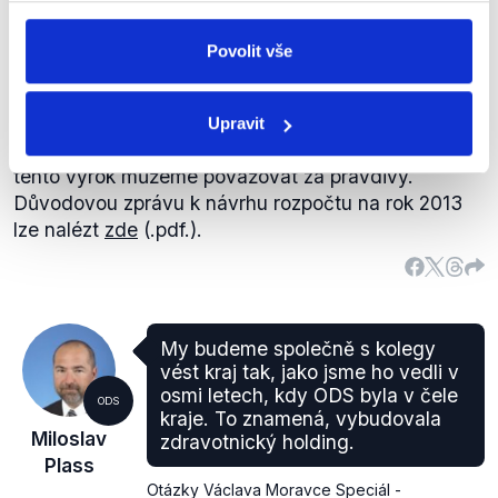
Královehradecký kraj skutečně
schválil
rozpočet na
Povolit vše
rok 2013 s deficitem 137,5 milionu korun. Oproti
současnému roku, kdy byl deficit 100 milionů, je to
nárůst způsobený zejména chystanou přestavbou
Upravit
náchodské nemocnice. Není tedy pochyb o tom, že
tento výrok můžeme považovat za pravdivý.
Důvodovou zprávu k návrhu rozpočtu na rok 2013
lze nalézt
zde
(.pdf.).
My budeme společně s kolegy
vést kraj tak, jako jsme ho vedli v
osmi letech, kdy ODS byla v čele
ODS
kraje. To znamená, vybudovala
Miloslav
zdravotnický holding.
Plass
Otázky Václava Moravce Speciál -