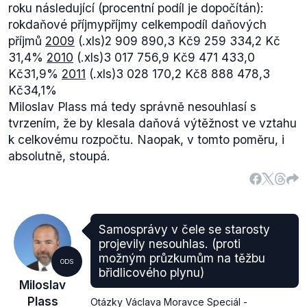
roku následující (procentní podíl je dopočítán):
rokdaňové příjmypříjmy celkempodíl daňových
příjmů
2009
(.xls)2 909 890,3 Kč9 259 334,2 Kč
31,4%
2010
(.xls)3 017 756,9 Kč9 471 433,0
Kč31,9%
2011
(.xls)3 028 170,2 Kč8 888 478,3
Kč34,1%
Miloslav Plass má tedy správně nesouhlasí s
tvrzením, že by klesala daňová výtěžnost ve vztahu
k celkovému rozpočtu. Naopak, v tomto poměru, i
absolutně, stoupá.
Samosprávy v čele se starosty
projevily nesouhlas. (proti
možným průzkumům na těžbu
ODS
břidlicového plynu)
Miloslav
Plass
Otázky Václava Moravce Speciál -