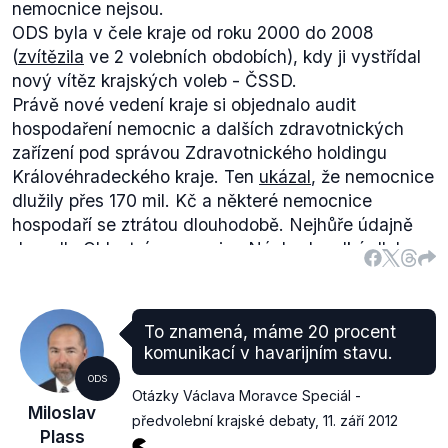
nemocnice nejsou.
ODS byla v čele kraje od roku 2000 do 2008
(
zvítězila
ve 2 volebních obdobích), kdy ji vystřídal
nový vítěz krajských voleb - ČSSD.
Právě nové vedení kraje si objednalo audit
hospodaření nemocnic a dalších zdravotnických
zařízení pod správou Zdravotnického holdingu
Královéhradeckého kraje. Ten
ukázal
, že nemocnice
dlužily přes 170 mil. Kč a některé nemocnice
hospodaří se ztrátou dlouhodobě. Nejhůře údajně
dopadla Oblastní nemocnice Náchod, velké dluhy
měla také nemocnice v Rychnově nad Kněžnou.
Naopak trutnovská nemocnice jako jediná
hospodařila se ziskem a bez dluhů. V roce 2003
To znamená, máme 20 procent
měly
v Královéhradeckém kraji nemocnice dlužit
komunikací v havarijním stavu.
celkem 263. mil Kč a již v roce 2004 měl jejich dluh
ODS
klesnout na 48 mil. Kč.
Otázky Václava Moravce Speciál -
Miloslav
Zde se můžete podívat na tabulku zadluženosti
předvolební krajské debaty
,
11. září 2012
Plass
krajů z
článku
na serveru týden.cz:
Zdravotnické