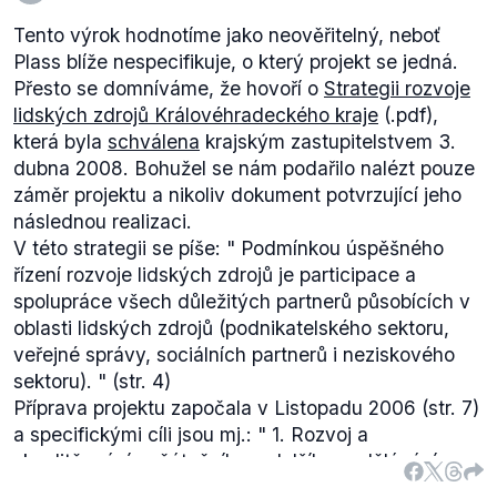
Tento výrok hodnotíme jako neověřitelný, neboť
Plass blíže nespecifikuje, o který projekt se jedná.
Přesto se domníváme, že hovoří o
Strategii rozvoje
lidských zdrojů Královéhradeckého kraje
(.pdf),
která byla
schválena
krajským zastupitelstvem 3.
dubna 2008. Bohužel se nám podařilo nalézt pouze
záměr projektu a nikoliv dokument potvrzující jeho
následnou realizaci.
V této strategii se píše: "
Podmínkou úspěšného
řízení rozvoje lidských zdrojů je participace a
spolupráce všech důležitých partnerů působících v
oblasti lidských zdrojů (podnikatelského sektoru,
veřejné správy, sociálních partnerů i neziskového
sektoru).
" (str. 4)
Příprava projektu započala v Listopadu 2006 (str. 7)
a specifickými cíli jsou mj.: "
1. Rozvoj a
zkvalitňování počátečního a dalšího vzdělávání
zahrnující motivaci obyvatel pro účast na dalším