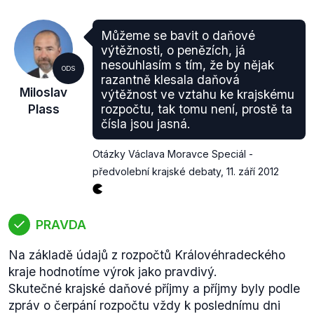
vzdělávání, uplatňování nových metod a technologií
ve výuce včetně podpory rozvoje
Můžeme se bavit o daňové
environmentálních vzdělávacích programů a
výtěžnosti, o penězích, já
celkové environmentální osvěty mezi
obyvateli.
2.
nesouhlasím s tím, že by nějak
ODS
Zlepšení spolupráce a koordinace vazeb mezi
razantně klesala daňová
Miloslav
výtěžnost ve vztahu ke krajskému
vzdělávacími institucemi a zaměstnavateli, mezi
Plass
rozpočtu, tak tomu není, prostě ta
firmami, institucemi terciárního vzdělávání a
čísla jsou jasná.
výzkumnou a vývojovou sférou a to vše pro zajištění
adaptability, flexibility, konkurenceschopnosti
Otázky Václava Moravce Speciál -
pracovních sil a zvyšování inovačního potenciálu
"
předvolební krajské debaty
,
11. září 2012
(str. 16).
Zde
lze pak nalézt některé další dokumenty Rady
pro rozvoj lidských zdrojů Královéhradeckého kraje.
PRAVDA
Na základě údajů z rozpočtů Královéhradeckého
kraje hodnotíme výrok jako pravdivý.
Skutečné krajské daňové příjmy a příjmy byly podle
zpráv o čerpání rozpočtu vždy k poslednímu dni