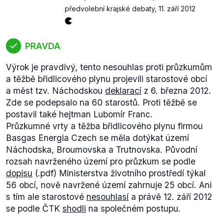
předvolební krajské debaty
,
11. září 2012
PRAVDA
Výrok je pravdivý, tento nesouhlas proti průzkumům
a těžbě břidlicového plynu projevili starostové obcí
a měst tzv. Náchodskou
deklarací
z 6. března 2012.
Zde se podepsalo na 60 starostů. Proti těžbě se
postavil také hejtman Lubomír Franc.
Průzkumné vrty a těžba břidlicového plynu firmou
Basgas Energia Czech se měla dotýkat území
Náchodska, Broumovska a Trutnovska. Původní
rozsah navrženého území pro průzkum se podle
dopisu
(.pdf) Ministerstva životního prostředí týkal
56 obcí, nově navržené území zahrnuje 25 obcí. Ani
s tím ale starostové
nesouhlasí
a právě 12. září 2012
se podle ČTK
shodli
na společném postupu.