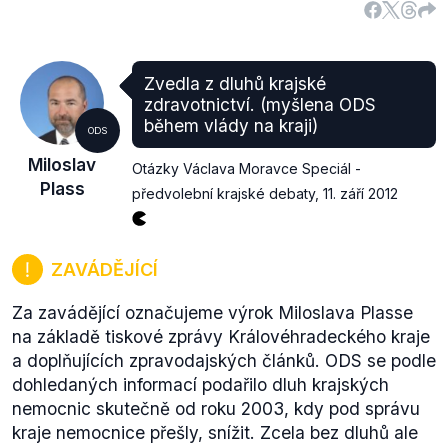
Zvedla z dluhů krajské
zdravotnictví. (myšlena ODS
během vlády na kraji)
ODS
Miloslav
Otázky Václava Moravce Speciál -
Plass
předvolební krajské debaty
,
11. září 2012
ZAVÁDĚJÍCÍ
Za zavádějící označujeme výrok Miloslava Plasse
na základě tiskové zprávy Královéhradeckého kraje
a doplňujících zpravodajských článků. ODS se podle
dohledaných informací podařilo dluh krajských
nemocnic skutečně od roku 2003, kdy pod správu
kraje nemocnice přešly, snížit. Zcela bez dluhů ale