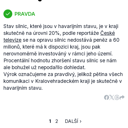
zařízení
Dluhy za rok 2008
Dluhy za minulá období
ON Jičín a.s.10 mil. Kč12 mil. KčON Náchod a.s.42
PRAVDA
mil. Kč49 mil. KčON Rychnov nad Kněžnou a.s.16
mil. Kč40 mil. KčON Trutnov a.s.zisk 700 tis. Kč-
Stav silnic, které jsou v havarijním stavu, je v kraji
MN a.s. Dvůr Králové nad Labem1,1 mil. Kč2,5 mil.
skutečně na úrovni 20%, podle reportáže
České
Kč
televize
se na opravu silnic nedostává peněz a 60
milionů, které má k dispozici kraj, jsou pak
nerovnoměrně investováný v rámci jeho území.
Procentální hodnotu zhoršení stavu silnic se nám
ale bohužel už nepodařilo dohledat.
Výrok označujeme za pravdivý, jelikož pětina všech
komunikaci v Kralovehradeckém kraji je skutečně v
havarijním stavu.
1
2
DALŠÍ ›