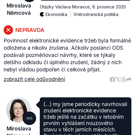
Miroslava
Otázky Václava Moravce
,
6. prosince 2020
Němcová
Ekonomika
Vnitrostranická politika
NEPRAVDA
Povinnost elektronické evidence tržeb byla formálně
odložena a nikoliv zrušena. Ačkoliv poslanci ODS
podávali pozměňovací návrhy, které se týkaly
delšího odkladu či úplného zrušení, žádný z nich
nebyl vládou podpořen či celkově přijat.
zobrazit celé odůvodnění
(...) my jsme periodicky navrhovali
zrušení elektronické evidence
tržeb ještě na začátku v letošním
ODS
prvním vyhlášení nouzového
Miroslava
stavu v těch jarních měsících.