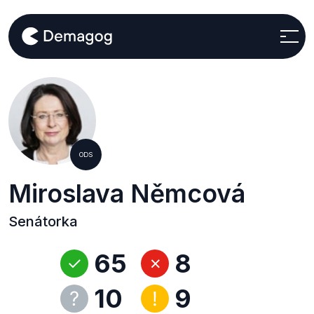
ODS
Miroslava Němcová
Senátorka
65
8
10
9