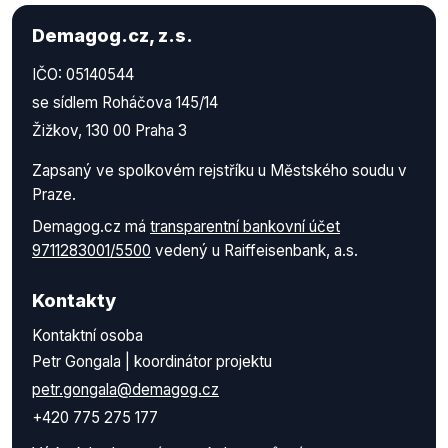
Demagog.cz, z.s.
IČO: 05140544
se sídlem Roháčova 145/14
Žižkov, 130 00 Praha 3
Zapsaný ve spolkovém rejstříku u Městského soudu v
Praze.
Demagog.cz má
transparentní bankovní účet
9711283001/5500
vedený u Raiffeisenbank, a.s.
Kontakty
Kontaktní osoba
Petr Gongala | koordinátor projektu
petr.gongala@demagog.cz
+420 775 275 177