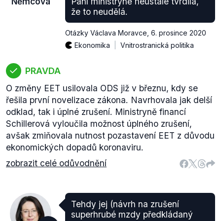
Němcová
Paní ministryně neustále tvrdila,
že to neudělá.
Otázky Václava Moravce
,
6. prosince 2020
Ekonomika
Vnitrostranická politika
PRAVDA
O změny EET usilovala ODS již v březnu, kdy se
řešila první novelizace zákona. Navrhovala jak delší
odklad, tak i úplné zrušení. Ministryně financí
Schillerová vyloučila možnost úplného zrušení,
avšak zmiňovala nutnost pozastavení EET z důvodu
ekonomických dopadů koronaviru.
zobrazit celé odůvodnění
Tehdy jej (návrh na zrušení
superhrubé mzdy předkládaný