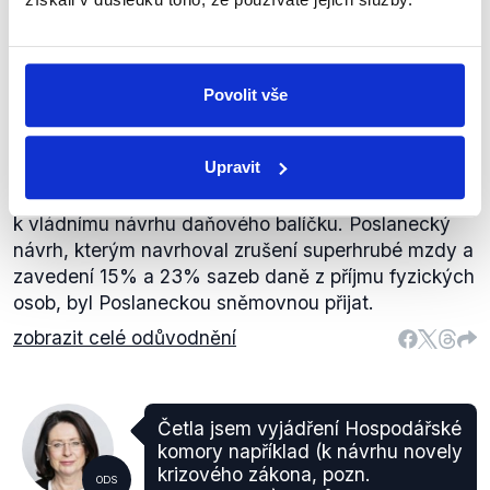
Němcová
za sebe jako poslanec předkládá
pozměňovací návrh.
Otázky Václava Moravce
,
6. prosince 2020
Povolit vše
Státní rozpočet
PRAVDA
Upravit
Andrej Babiš skutečně předložil pozměňovací návrh
k vládnímu návrhu daňového balíčku. Poslanecký
návrh, kterým navrhoval zrušení superhrubé mzdy a
zavedení 15% a 23% sazeb daně z příjmu fyzických
osob, byl Poslaneckou sněmovnou přijat.
zobrazit celé odůvodnění
Četla jsem vyjádření Hospodářské
komory například (k návrhu novely
krizového zákona, pozn.
ODS