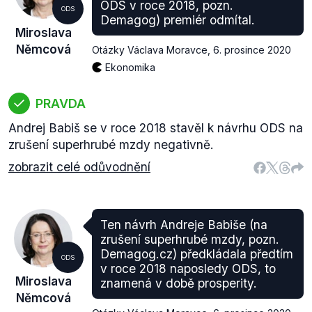
ODS v roce 2018, pozn.
ODS
Demagog) premiér odmítal.
Miroslava
Němcová
Otázky Václava Moravce
,
6. prosince 2020
Ekonomika
PRAVDA
Andrej Babiš se v roce 2018 stavěl k návrhu ODS na
zrušení superhrubé mzdy negativně.
zobrazit celé odůvodnění
Ten návrh Andreje Babiše (na
zrušení superhrubé mzdy, pozn.
Demagog.cz) předkládala předtím
ODS
v roce 2018 naposledy ODS, to
Miroslava
znamená v době prosperity.
Němcová