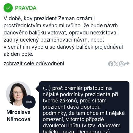
PRAVDA
V době, kdy prezident Zeman oznámil
prostřednictvím svého mluvčího, že bude návrh
daňového balíčku vetovat, opravdu neexistoval
žádný ucelený pozměňovací návrh, neboť
v senátním výboru se daňový balíček projednával
až den poté.
zobrazit celé odůvodnění
(…) proč premiér přistoupí na
nějaké podmínky prezidenta při
tvorbě zákonů, proč si tam
ODS
prezident dává dopředu
Miroslava
podmínky, že tam chce mít nějaké
Němcová
omezení, v tomto případě
dvouletou lhůtu (v tzv. daňovém
balíčku, pozn. Demagog.cz).