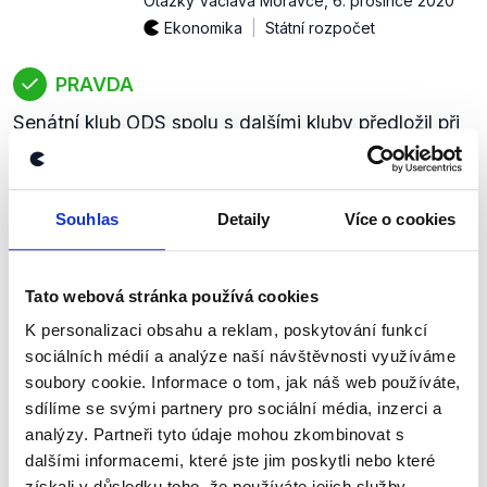
Otázky Václava Moravce
,
6. prosince 2020
Ekonomika
Státní rozpočet
PRAVDA
Senátní klub ODS spolu s dalšími kluby předložil při
projednávání tzv. daňového balíčku pozměňovací
návrh, kterým by v roce 2021 mělo dojít k navýšení
daňové slevy ze současných 24 840 Kč na
Souhlas
Detaily
Více o cookies
27 840 Kč, tedy o 3 000 Kč. V roce 2022 pak o
další 3 000 Kč.
zobrazit celé odůvodnění
Tato webová stránka používá cookies
K personalizaci obsahu a reklam, poskytování funkcí
sociálních médií a analýze naší návštěvnosti využíváme
(...) v samotném předložení toho
soubory cookie. Informace o tom, jak náš web používáte,
pozměňovacího návrhu
sdílíme se svými partnery pro sociální média, inzerci a
předsedou vlády Andrejem
ODS
analýzy. Partneři tyto údaje mohou zkombinovat s
Babišem, který k tomu, co
dalšími informacemi, které jste jim poskytli nebo které
Miroslava
předkládala vláda, nečekaně sám
získali v důsledku toho, že používáte jejich služby.