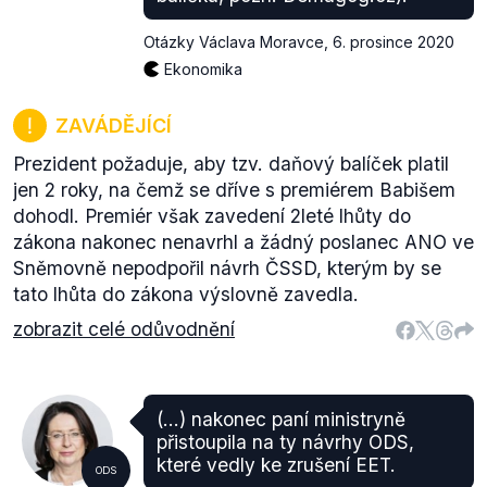
Otázky Václava Moravce
,
6. prosince 2020
Ekonomika
ZAVÁDĚJÍCÍ
Prezident požaduje, aby tzv. daňový balíček platil
jen 2 roky, na čemž se dříve s premiérem Babišem
dohodl. Premiér však zavedení 2leté lhůty do
zákona nakonec nenavrhl a žádný poslanec ANO ve
Sněmovně nepodpořil návrh ČSSD, kterým by se
tato lhůta do zákona výslovně zavedla.
zobrazit celé odůvodnění
(...) nakonec paní ministryně
přistoupila na ty návrhy ODS,
které vedly ke zrušení EET.
ODS