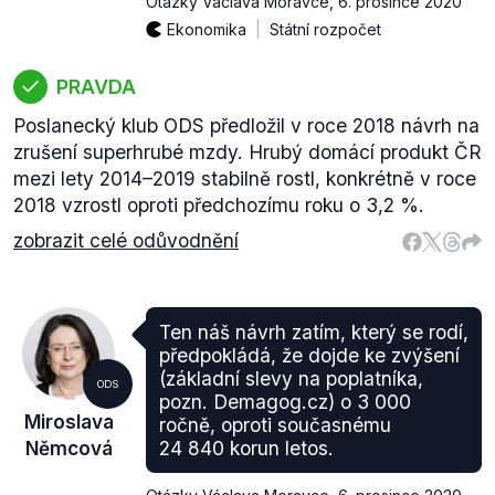
Otázky Václava Moravce
,
6. prosince 2020
Ekonomika
Státní rozpočet
PRAVDA
Poslanecký klub ODS předložil v roce 2018 návrh na
zrušení superhrubé mzdy. Hrubý domácí produkt ČR
mezi lety 2014–2019 stabilně rostl, konkrétně v roce
2018 vzrostl oproti předchozímu roku o 3,2 %.
zobrazit celé odůvodnění
Ten náš návrh zatím, který se rodí,
předpokládá, že dojde ke zvýšení
(základní slevy na poplatníka,
ODS
pozn. Demagog.cz) o 3 000
Miroslava
ročně, oproti současnému
Němcová
24 840 korun letos.