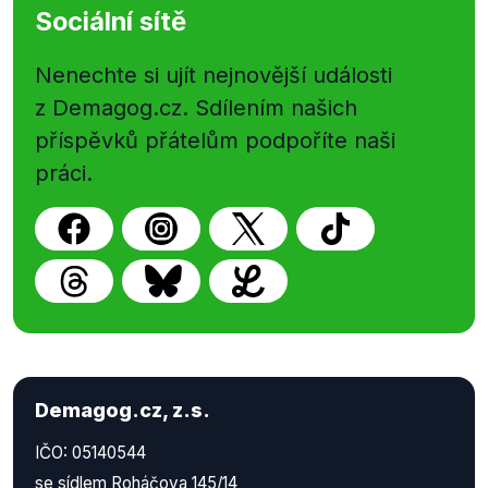
Sociální sítě
Nenechte si ujít nejnovější události
z Demagog.cz. Sdílením našich
příspěvků přátelům podpoříte naši
práci.
Demagog.cz, z.s.
IČO: 05140544
se sídlem Roháčova 145/14