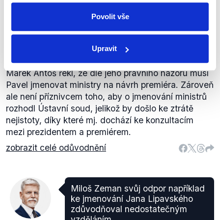
Povolit vše
Za pět minut dvanáct
,
24. ledna 2026
Právní stát
Upravit
PRAVDA
Marek Antoš řekl, že dle jeho právního názoru musí
Pavel jmenovat ministry na návrh premiéra. Zároveň
ale není příznivcem toho, aby o jmenování ministrů
rozhodl Ústavní soud, jelikož by došlo ke ztrátě
nejistoty, díky které mj. dochází ke konzultacím
mezi prezidentem a premiérem.
zobrazit celé odůvodnění
Miloš Zeman svůj odpor například
ke jmenování Jana Lipavského
zdůvodňoval nedostatečným
vzděláním.