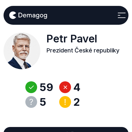
Petr Pavel
Prezident České republiky
59
4
5
2