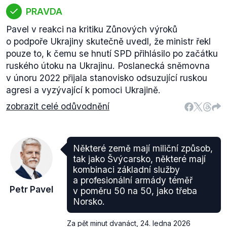
PRAVDA
Pavel v reakci na kritiku Zůnových výroků
o podpoře Ukrajiny skutečně uvedl, že ministr řekl
pouze to, k čemu se hnutí SPD přihlásilo po začátku
ruského útoku na Ukrajinu. Poslanecká sněmovna
v únoru 2022 přijala stanovisko odsuzující ruskou
agresi a vyzývající k pomoci Ukrajině.
zobrazit celé odůvodnění
Některé země mají miliční způsob,
tak jako Švýcarsko, některé mají
kombinaci základní služby
a profesionální armády téměř
Petr Pavel
v poměru 50 na 50, jako třeba
Norsko.
Za pět minut dvanáct
,
24. ledna 2026