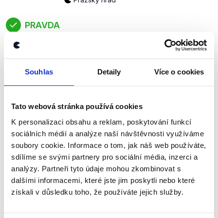
PRAVDA
Podle průzkumů veřejného mínění od agentur
Kantar a NMS, které byly zveřejněny v prosinci
2025, nadpoloviční většina respondentů nechtěla,
Souhlas
Detaily
Více o cookies
aby Filip Turek působil v ministerské funkci.
zobrazit celé odůvodnění
Tato webová stránka používá cookies
K personalizaci obsahu a reklam, poskytování funkcí
(…) doktoru Antošovi, tak ten
sociálních médií a analýze naší návštěvnosti využíváme
zároveň také říká, že určitá míra
soubory cookie. Informace o tom, jak náš web používáte,
konstruktivní nejistoty je naopak
sdílíme se svými partnery pro sociální média, inzerci a
žádoucí a že by asi nebylo úplně
analýzy. Partneři tyto údaje mohou zkombinovat s
Petr Pavel
dobré vymezit ten prostor tak, aby
dalšími informacemi, které jste jim poskytli nebo které
došlo buďto k posílení pravomoci
získali v důsledku toho, že používáte jejich služby.
prezidenta, anebo naopak
k posílení role premiéra při návrhu
v podstatě kohokoliv.