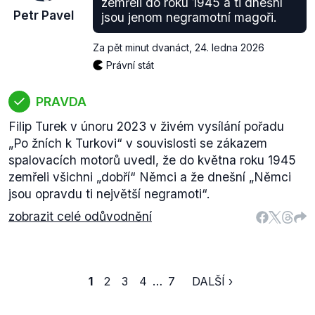
zemřeli do roku 1945 a ti dnešní
Petr Pavel
jsou jenom negramotní magoři.
Za pět minut dvanáct
,
24. ledna 2026
Právní stát
PRAVDA
Filip Turek v únoru 2023 v živém vysílání pořadu
„Po žních k Turkovi“ v souvislosti se zákazem
spalovacích motorů uvedl, že do května roku 1945
zemřeli všichni „dobří“ Němci a že dnešní „Němci
jsou opravdu ti největší negramoti“.
zobrazit celé odůvodnění
1
2
3
4
…
7
DALŠÍ ›