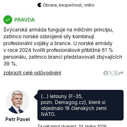
Obrana, bezpečnost, vnitro
PRAVDA
Švýcarská armáda funguje na miličním principu,
zatímco norské ozbrojené síly kombinují
profesionální vojáky a brance. U norské armády
v roce 2024 tvořili profesionálové přibližně 61 %
personálu, zatímco branci představovali zbývajících
39 %.
zobrazit celé odůvodnění
(…) letouny (F-35,
pozn. Demagog.cz), které si
objednalo 18 členských zemí
NATO.
Petr Pavel
Za pět minut dvanáct
,
24. ledna 2026