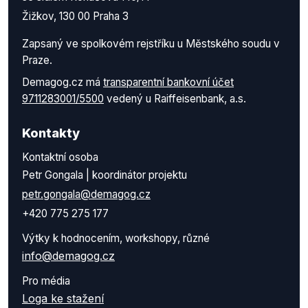
Žižkov, 130 00 Praha 3
Zapsaný ve spolkovém rejstříku u Městského soudu v
Praze.
Demagog.cz má
transparentní bankovní účet
9711283001/5500
vedený u Raiffeisenbank, a.s.
Kontakty
Kontaktní osoba
Petr Gongala | koordinátor projektu
petr.gongala@demagog.cz
+420 775 275 177
Výtky k hodnocením, workshopy, různé
info@demagog.cz
Pro média
Loga ke stažení