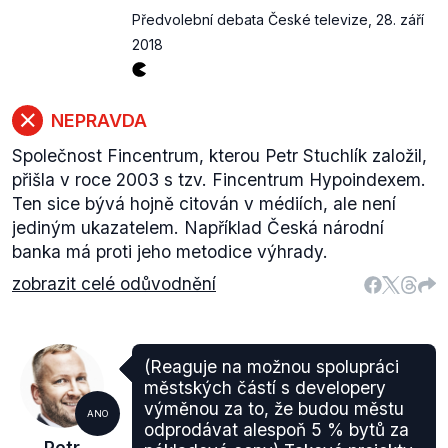
Předvolební debata České televize
,
28. září
2018
NEPRAVDA
Společnost Fincentrum, kterou Petr Stuchlík založil,
přišla v roce 2003 s tzv. Fincentrum Hypoindexem.
Ten sice bývá hojně citován v médiích, ale není
jediným ukazatelem. Například Česká národní
banka má proti jeho metodice výhrady.
zobrazit celé odůvodnění
(Reaguje na možnou spolupráci
městských částí s developery
výměnou za to, že budou městu
ANO
odprodávat alespoň 5 % bytů za
Petr