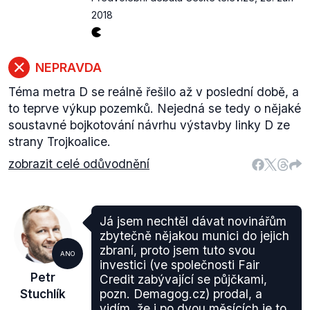
2018
NEPRAVDA
Téma metra D se reálně řešilo až v poslední době, a
to teprve výkup pozemků. Nejedná se tedy o nějaké
soustavné bojkotování návrhu výstavby linky D ze
strany Trojkoalice.
zobrazit celé odůvodnění
Já jsem nechtěl dávat novinářům
zbytečně nějakou munici do jejich
zbraní, proto jsem tuto svou
ANO
investici (ve společnosti Fair
Petr
Credit zabývající se půjčkami,
Stuchlík
pozn. Demagog.cz) prodal, a
vidím, že i po dvou měsících je to