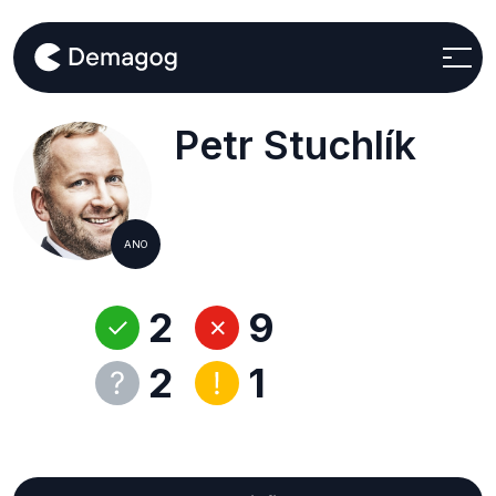
Petr Stuchlík
ANO
2
9
2
1