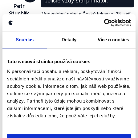
policie vždy stál primátor.
Petr
Stuchlík
Předvolební debata České televize
,
28. září
2018
Souhlas
Detaily
Více o cookies
PRAVDA
Je opravdu tradicí, že v čele městské policie stává
Tato webová stránka používá cookies
primátor. V případě Adriany Krnáčové tomu tak není
a post zastává radní Libor Hadrava (ANO).
K personalizaci obsahu a reklam, poskytování funkcí
sociálních médií a analýze naší návštěvnosti využíváme
zobrazit celé odůvodnění
soubory cookie. Informace o tom, jak náš web používáte,
sdílíme se svými partnery pro sociální média, inzerci a
analýzy. Partneři tyto údaje mohou zkombinovat s
Dnes většina strážníků dojíždí ze
dalšími informacemi, které jste jim poskytli nebo které
středních Čech.
získali v důsledku toho, že používáte jejich služby.
ANO
Předvolební debata České televize
,
28. září
Petr
2018