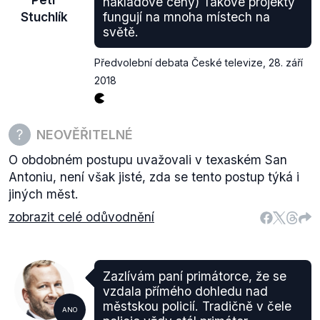
nákladové ceny) Takové projekty
Stuchlík
fungují na mnoha místech na
světě.
Předvolební debata České televize
,
28. září
2018
NEOVĚŘITELNÉ
O obdobném postupu uvažovali v texaském San
Antoniu, není však jisté, zda se tento postup týká i
jiných měst.
zobrazit celé odůvodnění
Zazlívám paní primátorce, že se
vzdala přímého dohledu nad
městskou policií. Tradičně v čele
ANO