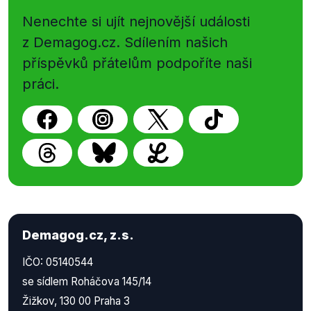
Nenechte si ujít nejnovější události
z Demagog.cz. Sdílením našich
příspěvků přátelům podpoříte naši
práci.
Demagog.cz, z.s.
IČO: 05140544
se sídlem Roháčova 145/14
Žižkov, 130 00 Praha 3