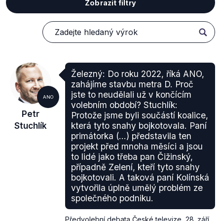
Zobrazit filtry
Železný: Do roku 2022, říká ANO,
zahájíme stavbu metra D. Proč
jste to neudělali už v končícím
ANO
volebním období? Stuchlík:
Petr
Protože jsme byli součástí koalice,
Stuchlík
která tyto snahy bojkotovala. Paní
primátorka (...) představila ten
projekt před mnoha měsíci a jsou
to lidé jako třeba pan Čižinský,
případně Zelení, kteří tyto snahy
bojkotovali. A taková paní Kolínská
vytvořila úplně umělý problém ze
společného podniku.
Předvolební debata České televize
,
28. září