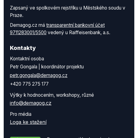
Zapsaný ve spolkovém rejstříku u Městského soudu v
Praze.
Demagog.cz má
transparentní bankovní účet
9711283001/5500
vedený u Raiffeisenbank, a.s.
Kontakty
Kontaktní osoba
Petr Gongala | koordinátor projektu
petr.gongala@demagog.cz
+420 775 275 177
Výtky k hodnocením, workshopy, různé
info@demagog.cz
Pro média
Loga ke stažení