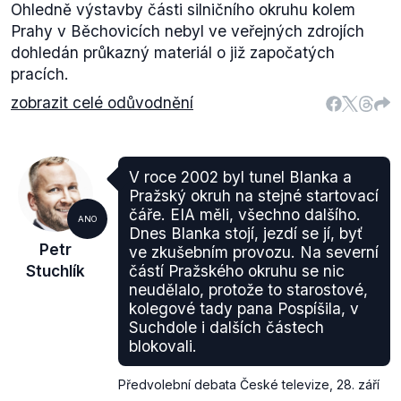
Ohledně výstavby části silničního okruhu kolem
Prahy v Běchovicích nebyl ve veřejných zdrojích
dohledán průkazný materiál o již započatých
pracích.
zobrazit celé odůvodnění
V roce 2002 byl tunel Blanka a
Pražský okruh na stejné startovací
čáře. EIA měli, všechno dalšího.
ANO
Dnes Blanka stojí, jezdí se jí, byť
Petr
ve zkušebním provozu. Na severní
Stuchlík
částí Pražského okruhu se nic
neudělalo, protože to starostové,
kolegové tady pana Pospíšila, v
Suchdole i dalších částech
blokovali.
Předvolební debata České televize
,
28. září