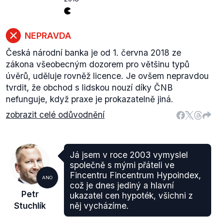
NEPRAVDA
Česká národní banka je od 1. června 2018 ze
zákona všeobecným dozorem pro většinu typů
úvěrů, uděluje rovněž licence. Je ovšem nepravdou
tvrdit, že obchod s lidskou nouzí díky ČNB
nefunguje, když praxe je prokazatelně jiná.
zobrazit celé odůvodnění
Já jsem v roce 2003 vymyslel
společně s mými přáteli ve
Fincentru Fincentrum Hypoindex,
ANO
což je dnes jediný a hlavní
Petr
ukazatel cen hypoték, všichni z
Stuchlík
něj vycházíme.