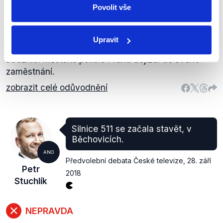
Stuchlík
Povolit vše
NEOVĚŘITELNÉ
Upravit
Nenašli jsme žádná data, která by uváděla, odkud
strážníci Městské policie Praha dojíždí do svého
zaměstnání.
zobrazit celé odůvodnění
Silnice 511 se začala stavět, v
Běchovicích.
ANO
Předvolební debata České televize
,
28. září
Petr
2018
Stuchlík
NEPRAVDA