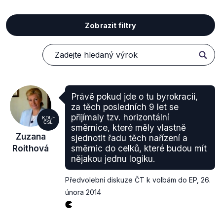
Zobrazit filtry
Právě pokud jde o tu byrokracii,
za těch posledních 9 let se
přijímaly tzv. horizontální
KDU-
ČSL
směrnice, které měly vlastně
Zuzana
sjednotit řadu těch nařízení a
Roithová
směrnic do celků, které budou mít
nějakou jednu logiku.
Předvolební diskuze ČT k volbám do EP
,
26.
února 2014