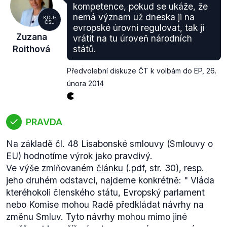
zaměstnance: Jak jej uvést do praxe?) Účast (
.pdf
;
kompetence, pokud se ukáže, že
ang): Miroslav Krejča (Senát)
nemá význam už dneska ji na
KDU-
ČSL
Ondřej Benešík (KDU-ČSL), současný předseda
evropské úrovni regulovat, tak ji
Zuzana
vrátit na tu úroveň národních
výboru pro evropské záležitosti (VEZ), se
Roithová
států.
dlouhodobě zabývá tematikou evropské unie, vedle
funkce předsedy VEZ byl například již dříve jako
Předvolební diskuze ČT k volbám do EP
,
26.
starosta
členem
Výboru regionů.
února 2014
V rámci svého nynějšího působení se osobně
zůčastnil
setkání
s českými poslanci EP, pracovní
schůzky
předsedů výborů pro evropské záležitosti
PRAVDA
národních parlamentů členských a kandidátských
zemí EU a zástupců EP sdružených v organizaci
Na základě čl. 48 Lisabonské smlouvy (Smlouvy o
COSAC nebo
Evropského parlamentního týdne
v
EU) hodnotíme výrok jako pravdivý.
Bruselu.
Ve výše zmiňovaném
článku
(.pdf, str. 30), resp.
jeho druhém odstavci, najdeme konkrétně: "
Vláda
kteréhokoli členského státu, Evropský parlament
nebo Komise mohou Radě předkládat návrhy na
změnu Smluv. Tyto návrhy mohou mimo jiné