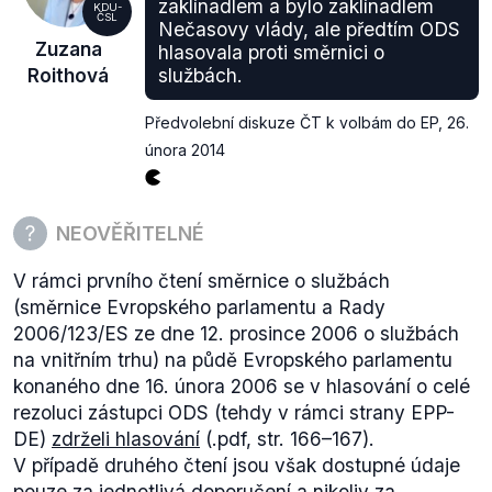
zaklínadlem a bylo zaklínadlem
KDU-
ČSL
Nečasovy vlády, ale předtím ODS
Zuzana
hlasovala proti směrnici o
Roithová
službách.
Předvolební diskuze ČT k volbám do EP
,
26.
února 2014
NEOVĚŘITELNÉ
V rámci prvního čtení směrnice o službách
(směrnice Evropského parlamentu a Rady
2006/123/ES ze dne 12. prosince 2006 o službách
na vnitřním trhu) na půdě Evropského parlamentu
konaného dne 16. února 2006 se v hlasování o celé
rezoluci zástupci ODS (tehdy v rámci strany EPP-
DE)
zdrželi hlasování
(.pdf, str. 166–167).
V případě druhého čtení jsou však dostupné údaje
pouze za jednotlivá doporučení a nikoliv za