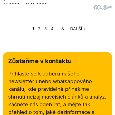
1.1.2008 – 31.12.2009
19
9
Z tabulky jasně vyplývá, že se sice snížená sazba
1
2
3
4
…
8
DALŠÍ ›
DPH v tomto období téměř dvojnásobně zvýšila,
základní sazba však zůstala na stejné výši. Z tohoto
důvodu nelze hovořit o "dvojnásobném zvýšení
DPH", a proto hodnotíme výrok jako zavádějící.
Dodejme, že v období od vstupu do EU se v rámci
Zůstaňme v kontaktu
snížené a základní sazby přesunovaly některé
položky, a to zejména do "horní" sazby.
Přihlaste se k odběru našeho
newsletteru nebo
whatsappového
kanálu, kde pravidelně přinášíme
shrnutí nejzajímavějších článků a analýz.
Začněte nás odebírat, a mějte tak
přehled o tom, jaké dezinformace a