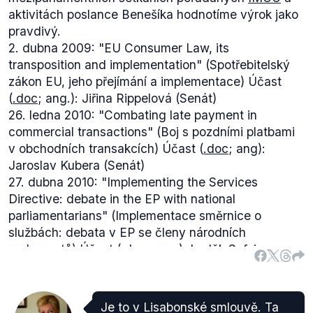
aktivitách poslance Benešíka hodnotíme výrok jako
pravdivý.
2. dubna 2009: "EU Consumer Law, its
transposition and implementation" (Spotřebitelský
zákon EU, jeho přejímání a implementace) Účast
(
.doc
; ang.): Jiřina Rippelová (Senát)
26. ledna 2010: "Combating late payment in
commercial transactions" (Boj s pozdními platbami
v obchodních transakcích) Účast (
.doc
; ang):
Jaroslav Kubera (Senát)
27. dubna 2010: "Implementing the Services
Directive: debate in the EP with national
parliamentarians" (Implementace směrnice o
službách: debata v EP se členy národních
parlamentů) Účast (
.doc
; ang.): Luděk Sefzig
(Senát)
26. října 2010: "The internal market for
professionals: How to make it work?" (Vnitřní trh pro
Je to v Lisabonské smlouvě. Ta