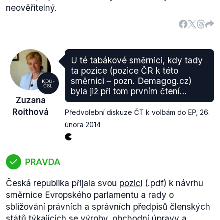
neověřitelný.
U té tabákové směrnici, kdy tady
ta pozice (pozice ČR k této
směrnici – pozn. Demagog.cz)
KDU-
ČSL
byla již při tom prvním čtení...
Zuzana
Roithová
Předvolební diskuze ČT k volbám do EP
,
26.
února 2014
PRAVDA
Česká republika přijala svou
pozici
(.pdf) k návrhu
směrnice Evropského parlamentu a rady o
sbližování právních a správních předpisů členských
států týkajících se výroby, obchodní úpravy a