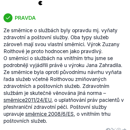
PRAVDA
Ze směrnice o službách byly opravdu mj. vyňaty
zdravotní a poštovní služby. Oba typy služeb
zároveň mají svou vlastní směrnici. Výrok Zuzany
Roithové je proto hodnocen jako pravdivý.
O směrnici o službách na vnitřním trhu jsme se
podrobněji vyjádřili právě u výroku Jana Zahradila.
Ze směrnice byla oproti původnímu návrhu vyňata
řada služeb včetně Roithovou zmiňovaných
zdravotních a poštovních služeb. Zdravotním
službám je skutečně věnována jiná norma –
směrnice
2011/24/EU
, o uplatňování práv pacientů v
přeshraniční zdravotní péči. Poštovní služby
upravuje
směrnice 2008/6/ES
, o vnitřním trhu
poštovních služeb.