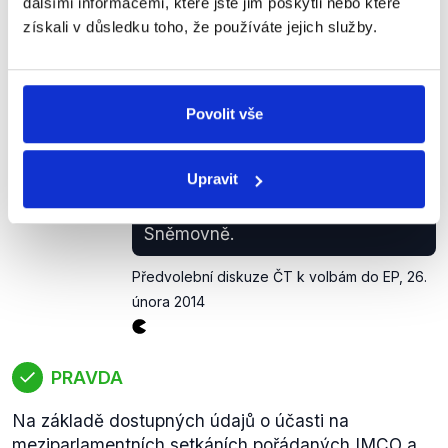
160
ČR
21
500 259
dalšími informacemi, které jste jim poskytli nebo které
získali v důsledku toho, že používáte jejich služby.
(pokr.) Roithová: Bohužel, občas
sem přijedou senátoři, ze
Povolit vše
Sněmovny sem jezdili minimálně.
KDU-
ČSL
Teď teda strašně kvituju, že pan
Zuzana
Benešík se tomu začíná vážně
Upravit
Roithová
věnovat, jako předseda (výboru
pro evropské záležitosti, pozn.) ve
Sněmovně.
Předvolební diskuze ČT k volbám do EP
,
26.
února 2014
PRAVDA
Na základě dostupných údajů o účasti na
meziparlamentních setkáních pořádaných
IMCO
a