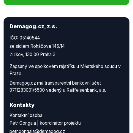
Demagog.cz, z.s.
IČO: 05140544
se sídlem Roháčova 145/14
Žižkov, 130 00 Praha 3
Zapsaný ve spolkovém rejstříku u Městského soudu v
Praze.
Demagog.cz má
transparentní bankovní účet
9711283001/5500
vedený u Raiffeisenbank, a.s.
Kontakty
Kontaktní osoba
Petr Gongala | koordinátor projektu
petr.gongala@demagog.cz