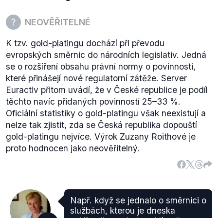
NEOVĚŘITELNÉ
K tzv.
gold-platingu
dochází při převodu
evropských směrnic do národních legislativ. Jedná
se o rozšíření obsahu právní normy o povinnosti,
které přinášejí nové regulatorní zátěže. Server
Euractiv přitom uvádí, že v České republice je podíl
těchto navíc přidaných povinností 25–33 %.
Oficiální statistiky o gold-platingu však neexistují a
nelze tak zjistit, zda se Česká republika dopouští
gold-platingu nejvíce. Výrok Zuzany Roithové je
proto hodnocen jako neověřitelný.
Např. když se jednalo o směrnici o
službách, kterou je dneska