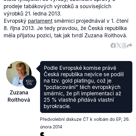
prodeje tabákových výrobků a souvisejících
výrobků 21. ledna 2013.
Evropský
parlament
směrnici projednával v 1. čtení
8. října 2013. Je tedy pravdou, že Česká republika
měla přijatou pozici, tak jak tvrdí Zuzana Roithová.
Podle Evropské komise právě
Česká republika nejvíce se podílí
na tzv. gold platingu, což je
KDU-
ČSL
"pozlacování" těch evropských
Zuzana
směrnic, že při implementaci až
Roithová
25 % vlastně přidává vlastní
byrokracie.
Předvolební diskuze ČT k volbám do EP
,
26.
února 2014