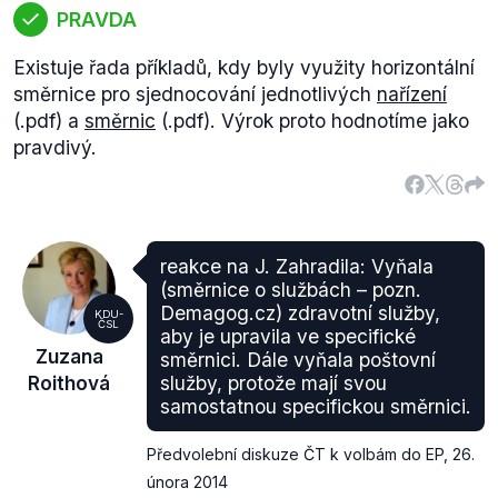
PRAVDA
Existuje řada příkladů, kdy byly využity horizontální
směrnice pro sjednocování jednotlivých
nařízení
(.pdf) a
směrnic
(.pdf). Výrok proto hodnotíme jako
pravdivý.
reakce na J. Zahradila: Vyňala
(směrnice o službách – pozn.
Demagog.cz) zdravotní služby,
KDU-
ČSL
aby je upravila ve specifické
Zuzana
směrnici. Dále vyňala poštovní
Roithová
služby, protože mají svou
samostatnou specifickou směrnici.
Předvolební diskuze ČT k volbám do EP
,
26.
února 2014