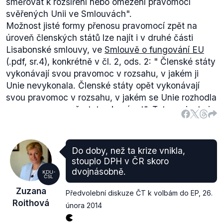
směřovat k rozšíření nebo omezení pravomocí
svěřených Unii ve Smlouvách".
Možnost jisté formy přenosu pravomocí zpět na
úroveň členských států lze najít i v druhé části
Lisabonské smlouvy, ve
Smlouvě o fungování EU
(.pdf, sr.4), konkrétně v čl. 2, ods. 2: "
Členské státy
vykonávají svou pravomoc v rozsahu, v jakém ji
Unie nevykonala. Členské státy opět vykonávají
svou pravomoc v rozsahu, v jakém se Unie rozhodla
svou pravomoc přestat vykonávat".
Tato varianta je
o něco méně aktivní, záleží na EU, jestli se rozhodne
pravomoci přestat vykonávat, nebo nikoli.
Do doby, než ta krize vnikla,
stouplo DPH v ČR skoro
dvojnásobně.
KDU-
ČSL
Zuzana
Předvolební diskuze ČT k volbám do EP
,
26.
Roithová
února 2014