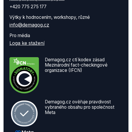
+420 775 275 177
Výtky k hodnocením, workshopy, různé
info@demagog.cz
Pro média
Loga ke stažení
Demagog.cz ctí kodex zásad
Mezinárodní fact-checkingové
organizace (IFCN)
Demagog.cz ověřuje pravdivost
vybraného obsahu pro společnost
Meta