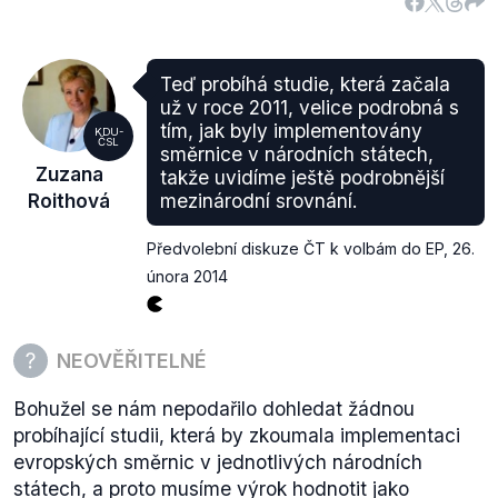
Teď probíhá studie, která začala
už v roce 2011, velice podrobná s
tím, jak byly implementovány
KDU-
ČSL
směrnice v národních státech,
Zuzana
takže uvidíme ještě podrobnější
Roithová
mezinárodní srovnání.
Předvolební diskuze ČT k volbám do EP
,
26.
února 2014
NEOVĚŘITELNÉ
Bohužel se nám nepodařilo dohledat žádnou
probíhající studii, která by zkoumala implementaci
evropských směrnic v jednotlivých národních
státech, a proto musíme výrok hodnotit jako