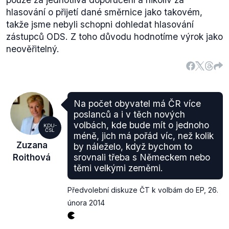
hlasování o přijetí dané směrnice jako takovém,
takže jsme nebyli schopni dohledat hlasování
zástupců ODS. Z toho důvodu hodnotíme výrok jako
neověřitelný.
Na počet obyvatel má ČR více
poslanců a i v těch nových
volbách, kde bude mít o jednoho
KDU-
ČSL
méně, jich má pořád víc, než kolik
Zuzana
by náleželo, když bychom to
Roithová
srovnali třeba s Německem nebo
těmi velkými zeměmi.
Předvolební diskuze ČT k volbám do EP
,
26.
února 2014