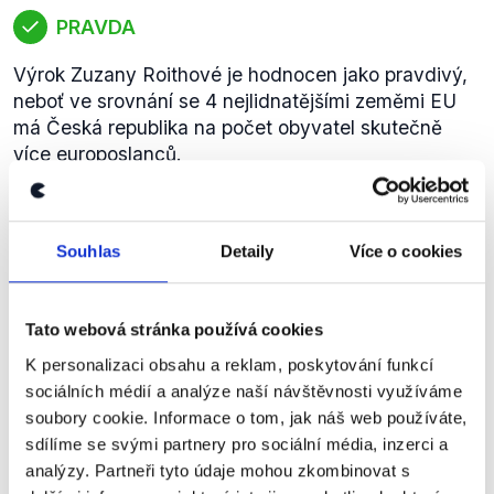
PRAVDA
Výrok Zuzany Roithové je hodnocen jako pravdivý,
neboť ve srovnání se 4 nejlidnatějšími zeměmi EU
má Česká republika na počet obyvatel skutečně
více europoslanců.
Přehled počtu poslanců Evropského parlamentu pro
jednotlivé členské země na období 2014–2019 je
dohledatelný na
webu EP
. Tento přehled také jasně
Souhlas
Detaily
Více o cookies
ukazuje, že oproti současnému období se počet
europoslanců pro ČR snižuje z 22 na 21.
V tomto výroků srovnáme počet poslanců na počet
Tato webová stránka používá cookies
obyvatel v České republice a dále ve 4 největších
zemích (myšleno nejlidnatějších): EU, Německu,
K personalizaci obsahu a reklam, poskytování funkcí
Francii, Spojeném království a Itálii.
sociálních médií a analýze naší návštěvnosti využíváme
ZeměPočet europoslanců1 poslanec na počet
soubory cookie. Informace o tom, jak náš web používáte,
obyvatel
Německo
96
836 809
Francie
74
884
sdílíme se svými partnery pro sociální média, inzerci a
277
Spojené království
73
849 876
Itálie
73
814
analýzy. Partneři tyto údaje mohou zkombinovat s