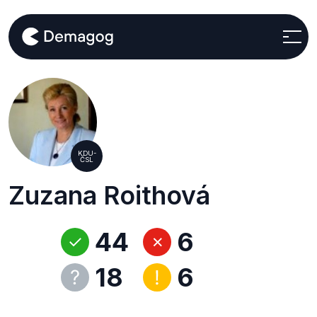
KDU-
ČSL
Zuzana Roithová
44
6
18
6