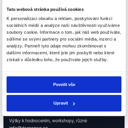
Demagog.cz, z.s.
Tato webová stránka používá cookies
IČO: 05140544
K personalizaci obsahu a reklam, poskytování funkcí
se sídlem Roháčova 145/14
sociálních médií a analýze naší návštěvnosti využíváme
Žižkov, 130 00 Praha 3
soubory cookie. Informace o tom, jak náš web používáte,
sdílíme se svými partnery pro sociální média, inzerci a
Zapsaný ve spolkovém rejstříku u Městského soudu v
analýzy. Partneři tyto údaje mohou zkombinovat s
Praze.
dalšími informacemi, které jste jim poskytli nebo které
Demagog.cz má
transparentní bankovní účet
získali v důsledku toho, že používáte jejich služby.
9711283001/5500
vedený u Raiffeisenbank, a.s.
Kontakty
Povolit vše
Kontaktní osoba
Petr Gongala | koordinátor projektu
petr.gongala@demagog.cz
Upravit
+420 775 275 177
Výtky k hodnocením, workshopy, různé