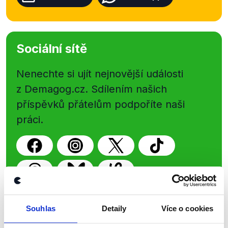
Sociální sítě
Nenechte si ujít nejnovější události
z Demagog.cz. Sdílením našich
příspěvků přátelům podpoříte naši
práci.
Souhlas
Detaily
Více o cookies