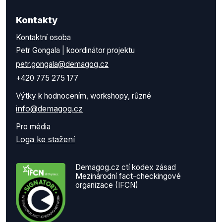
Kontakty
Kontaktní osoba
Petr Gongala | koordinátor projektu
petr.gongala@demagog.cz
+420 775 275 177
Výtky k hodnocením, workshopy, různé
info@demagog.cz
Pro média
Loga ke stažení
Demagog.cz ctí kodex zásad
Mezinárodní fact-checkingové
organizace (IFCN)