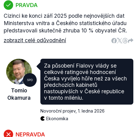
PRAVDA
Cizinci ke konci září 2025 podle nejnovějších dat
Ministerstva vnitra a Českého statistického úřadu
představovali skutečně zhruba 10 % obyvatel ČR.
zobrazit celé odůvodnění
Za působení Fialovy vlády se
celkové ratingové hodnocení
Česka vyvíjelo hůře než za všech
SPD
předchozích kabinetů
Tomio
nastoupivších v České republice
Okamura
v tomto miléniu.
Novoroční projev
,
1. ledna 2026
Ekonomika
NEPRAVDA