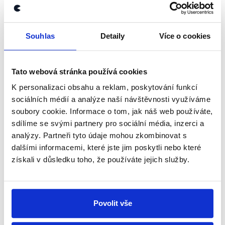
Nerušil mluví o vládním návrhu zákona, jehož cílem
je zrušit koncesionářské poplatky. Zjevně tak
Souhlas
Detaily
Více o cookies
poukazuje na navyšování částek ze státního
rozpočtu pro ČT a ČRo. Ty mají od roku 2028
opravdu každoročně růst o míru inflace
Tato webová stránka používá cookies
předminulého roku, nejvýše však o 5 % ročně.
K personalizaci obsahu a reklam, poskytování funkcí
zobrazit celé odůvodnění
sociálních médií a analýze naší návštěvnosti využíváme
soubory cookie. Informace o tom, jak náš web používáte,
sdílíme se svými partnery pro sociální média, inzerci a
Nakonec pan Turek i zmínil, že
analýzy. Partneři tyto údaje mohou zkombinovat s
kdo chce, kdo je zastáncem
dalšími informacemi, které jste jim poskytli nebo které
veřejnoprávního média, (...) ať si
SPD
získali v důsledku toho, že používáte jejich služby.
veřejnoprávní média vytvoří
Josef
nějaký fond, do kterého mohou
Nerušil
lidé (...) ty peníze dobrovolně
posílat.
Povolit vše
Pro a proti
,
17. dubna 2026