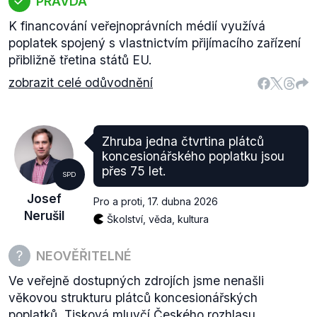
PRAVDA
K financování veřejnoprávních médií využívá
poplatek spojený s vlastnictvím přijímacího zařízení
přibližně třetina států EU.
zobrazit celé odůvodnění
Zhruba jedna čtvrtina plátců
koncesionářského poplatku jsou
přes 75 let.
SPD
Josef
Pro a proti
,
17. dubna 2026
Nerušil
Školství, věda, kultura
NEOVĚŘITELNÉ
Ve veřejně dostupných zdrojích jsme nenašli
věkovou strukturu plátců koncesionářských
poplatků. Tisková mluvčí Českého rozhlasu