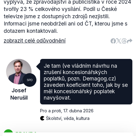
vyplývá, že zpravodajství a publicistika v roce 2024
tvořily 23 % celkového vysílání. Podíl u České
televize jsme z dostupných zdrojů nezjistili.
Informaci jsme neobdrželi ani od ČT, kterou jsme s
dotazem kontaktovali.
zobrazit celé odůvodnění
Je tam (ve vládním návrhu na
zrušení koncesionářských
poplatků, pozn. Demagog.cz)
SPD
zaveden koeficient toho, jak by se
Josef
měl koncesionářský poplatek
Nerušil
navyšovat.
Pro a proti
,
17. dubna 2026
Školství, věda, kultura
PRAVDA