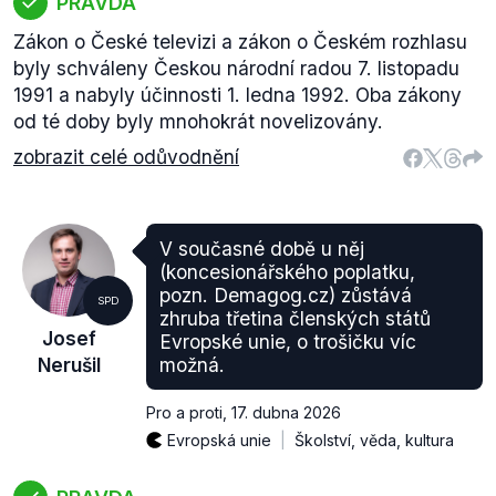
PRAVDA
Zákon o České televizi a zákon o Českém rozhlasu
byly schváleny Českou národní radou 7. listopadu
1991 a nabyly účinnosti 1. ledna 1992. Oba zákony
od té doby byly mnohokrát novelizovány.
zobrazit celé odůvodnění
V současné době u něj
(koncesionářského poplatku,
pozn. Demagog.cz) zůstává
SPD
zhruba třetina členských států
Josef
Evropské unie, o trošičku víc
Nerušil
možná.
Pro a proti
,
17. dubna 2026
Evropská unie
Školství, věda, kultura