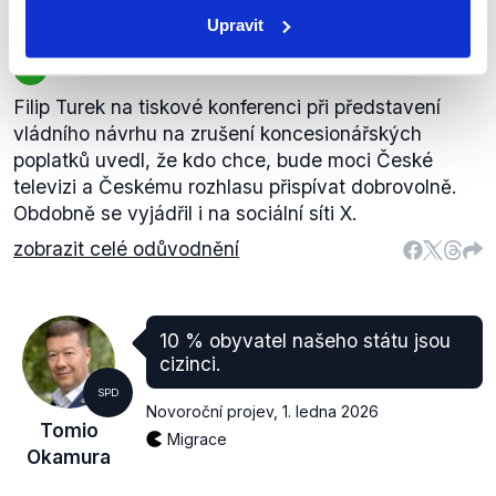
Školství, věda, kultura
Upravit
PRAVDA
Filip Turek na tiskové konferenci při představení
vládního návrhu na zrušení koncesionářských
poplatků uvedl, že kdo chce, bude moci České
televizi a Českému rozhlasu přispívat dobrovolně.
Obdobně se vyjádřil i na sociální síti X.
zobrazit celé odůvodnění
10 % obyvatel našeho státu jsou
cizinci.
SPD
Novoroční projev
,
1. ledna 2026
Tomio
Migrace
Okamura