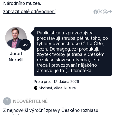
Národního muzea.
zobrazit celé odůvodnění
Publicistika a zpravodajství
představují zhruba pětinu toho, co
tyhlety dvě instituce (ČT a ČRo,
SPD
pozn. Demagog.cz) produkují,
Josef
zbytek tvorby je třeba v Českém
Nerušil
rozhlase slovesná tvorba, je to
třeba i provozování nějakého
archivu, je to (…) fonotéka.
Pro a proti
,
17. dubna 2026
Školství, věda, kultura
NEOVĚŘITELNÉ
Z nejnovější výroční zprávy Českého rozhlasu