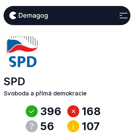
SPD
Svoboda a přímá demokracie
396
168
56
107