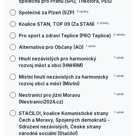
společně pro Prahu (SPD, Trikolora, PES)
Společně za Plzeň (SZP)
3
výroky
Koalice STAN, TOP 09 (Za STAN)
2
výroky
Pro sport a zdraví Teplice (PRO Teplice)
2
výroky
Alternativa pro Občany (AO)
1
výrok
Hnutí nezávislých pro harmonický
1
výrok
rozvoj měst a obcí (HNHRM)
Místní hnutí nezávislých za harmonický
1
výrok
rozvoj obcí a měst (Místní)
Nestranící pro jižní Moravu
1
výrok
(Nestranici2024.cz)
STAČILO!, koalice Komunistické strany
1
výrok
Čech a Moravy, Spojených demokratů -
Sdružení nezávislých, České strany
národně sociální (Stačilo!)