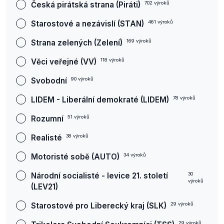
Česká pirátská strana (Piráti)
702
výroků
Starostové a nezávislí (STAN)
461
výroků
Strana zelených (Zelení)
169
výroků
Věci veřejné (VV)
118
výroků
Svobodní
90
výroků
LIDEM - Liberální demokraté (LIDEM)
78
výroků
Rozumní
51
výroků
Realisté
38
výroků
Motoristé sobě (AUTO)
34
výroků
Národní socialisté - levice 21. století
30
výroků
(LEV21)
Starostové pro Liberecký kraj (SLK)
29
výroků
29
výroků