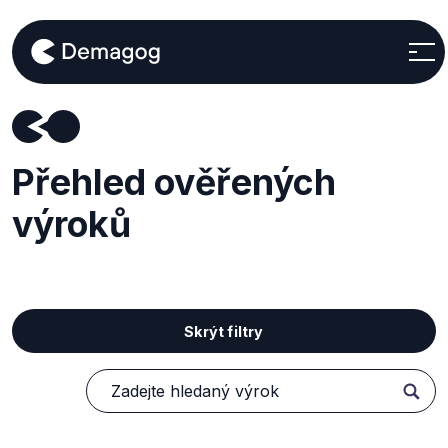
Přehled ověřených
výroků
Skrýt filtry