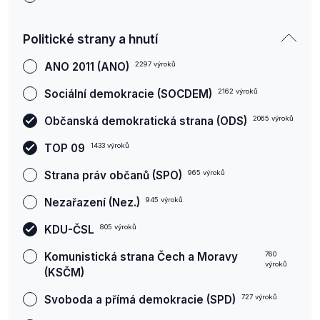
Politické strany a hnutí
ANO 2011 (ANO)
2297
výroků
Sociální demokracie (SOCDEM)
2162
výroků
Občanská demokratická strana (ODS)
2065
výroků
TOP 09
1433
výroků
Strana práv občanů (SPO)
965
výroků
Nezařazení (Nez.)
945
výroků
KDU-ČSL
805
výroků
Komunistická strana Čech a Moravy
760
výroků
(KSČM)
Svoboda a přímá demokracie (SPD)
727
výroků