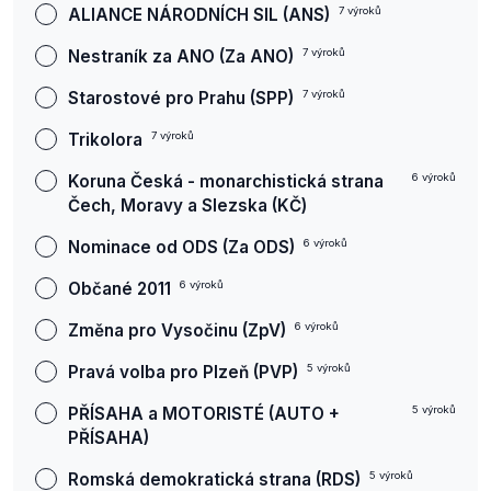
ALIANCE NÁRODNÍCH SIL (ANS)
7
výroků
Nestraník za ANO (Za ANO)
7
výroků
Starostové pro Prahu (SPP)
7
výroků
Trikolora
7
výroků
Koruna Česká - monarchistická strana
6
výroků
Čech, Moravy a Slezska (KČ)
Nominace od ODS (Za ODS)
6
výroků
Občané 2011
6
výroků
Změna pro Vysočinu (ZpV)
6
výroků
Pravá volba pro Plzeň (PVP)
5
výroků
PŘÍSAHA a MOTORISTÉ (AUTO +
5
výroků
PŘÍSAHA)
Romská demokratická strana (RDS)
5
výroků