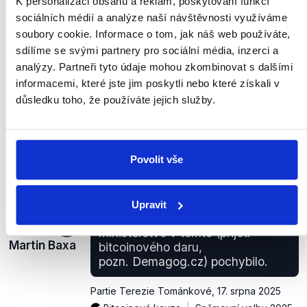
K personalizaci obsahu a reklam, poskytování funkcí
Bitcoinová kauza
Sněmovní volby 2025
sociálních médií a analýze naší návštěvnosti využíváme
soubory cookie. Informace o tom, jak náš web používáte,
NEPRAVDA
sdílíme se svými partnery pro sociální média, inzerci a
Martin Baxa ani v Partii z 8. června, ani později
analýzy. Partneři tyto údaje mohou zkombinovat s dalšími
neřekl, že by se kauzou měla zabývat policie nebo
informacemi, které jste jim poskytli nebo které získali v
další orgány činné v trestním řízení. Teprve 18.
důsledku toho, že používáte jejich služby.
června poukázal na to, že vyšetřování již probíhá.
zobrazit celé odůvodnění
Povolit vše
Audit, jehož první část byla
zveřejněna od firmy Grant
Upravit
Thornton, jasně ukázal, že
ODS
ministerstvo v tomto (přijetí
Martin Baxa
bitcoinového daru,
pozn. Demagog.cz) pochybilo.
Partie Terezie Tománkové
,
17. srpna 2025