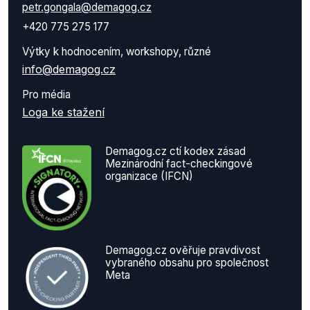
petr.gongala@demagog.cz
+420 775 275 177
Výtky k hodnocením, workshopy, různé
info@demagog.cz
Pro média
Loga ke stažení
Demagog.cz ctí kodex zásad
Mezinárodní fact-checkingové
organizace (IFCN)
Demagog.cz ověřuje pravdivost
vybraného obsahu pro společnost
Meta