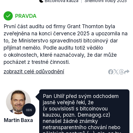
Bitcoinová kauza
Sněmovní volby 2025
PRAVDA
První část auditu od firmy Grant Thornton byla
zveřejněna na konci července 2025 a upozornila na
to, že Ministerstvo spravedlnosti bitcoinový dar
přijímat nemělo. Podle auditu totiž vědělo
o okolnostech, které naznačovaly, že dar může
pocházet z trestné činnosti.
zobrazit celé odůvodnění
Pan Uhlíř před svým odchodem
jasně veřejně řekl, že
(v souvislosti s bitcoinovou
ODS
kauzou, pozn. Demagog.cz)
Martin Baxa
nenašel žádné známky
netransparentního chování nebo