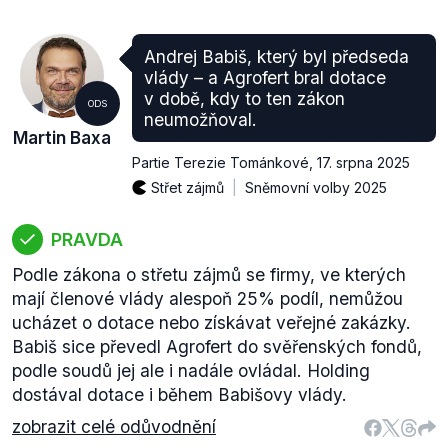
Andrej Babiš, který byl předseda
vlády –⁠⁠⁠⁠⁠⁠ a Agrofert bral dotace
v době, kdy to ten zákon
ODS
neumožňoval.
Martin Baxa
Partie Terezie Tománkové
,
17. srpna 2025
Střet zájmů
Sněmovní volby 2025
PRAVDA
Podle zákona o střetu zájmů se firmy, ve kterých
mají členové vlády alespoň 25% podíl, nemůžou
ucházet o dotace nebo získávat veřejné zakázky.
Babiš sice převedl Agrofert do svěřenských fondů,
podle soudů jej ale i nadále ovládal. Holding
dostával dotace i během Babišovy vlády.
zobrazit celé odůvodnění