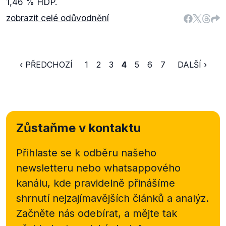
1,46 % HDP.
zobrazit celé odůvodnění
‹ PŘEDCHOZÍ
1
2
3
4
5
6
7
DALŠÍ ›
Zůstaňme v kontaktu
Přihlaste se k odběru našeho
newsletteru nebo
whatsappového
kanálu, kde pravidelně přinášíme
shrnutí nejzajímavějších článků a analýz.
Začněte nás odebírat, a mějte tak