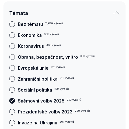
Témata
Bez tématu
11,667
výroků
Ekonomika
688
výroků
Koronavirus
463
výroků
Obrana, bezpečnost, vnitro
380
výroků
Evropská unie
321
výroků
Zahraniční politika
312
výroků
Sociální politika
237
výroků
Sněmovní volby 2025
230
výroků
Prezidentské volby 2023
229
výroků
Invaze na Ukrajinu
207
výroků