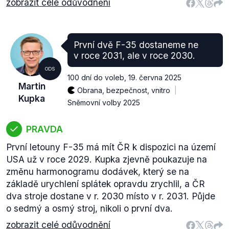
zobrazit celé odůvodnění
První dvě F-35 dostaneme ne
v roce 2031, ale v roce 2030.
ODS
100 dní do voleb
,
19. června 2025
Martin
Obrana, bezpečnost, vnitro
Kupka
Sněmovní volby 2025
PRAVDA
První letouny F-35 má mít ČR k dispozici na území
USA už v roce 2029. Kupka zjevně poukazuje na
změnu harmonogramu dodávek, který se na
základě urychlení splátek opravdu zrychlil, a ČR
dva stroje dostane v r. 2030 místo v r. 2031. Půjde
o sedmý a osmý stroj, nikoli o první dva.
zobrazit celé odůvodnění