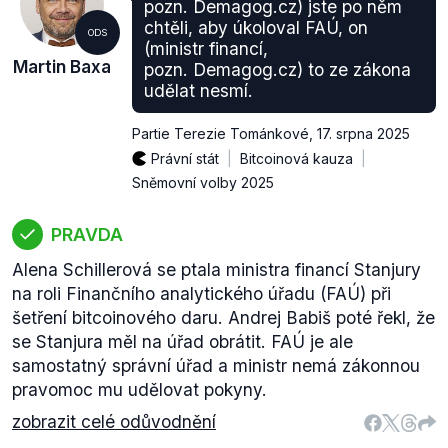
pozn. Demagog.cz) jste po něm
chtěli, aby úkoloval FAÚ, on
ODS
(ministr financí,
Martin Baxa
pozn. Demagog.cz) to ze zákona
udělat nesmí.
Partie Terezie Tománkové
,
17. srpna 2025
Právní stát
Bitcoinová kauza
Sněmovní volby 2025
PRAVDA
Alena Schillerová se ptala ministra financí Stanjury
na roli Finančního analytického úřadu (FAÚ) při
šetření bitcoinového daru. Andrej Babiš poté řekl, že
se Stanjura měl na úřad obrátit. FAÚ je ale
samostatný správní úřad a ministr nemá zákonnou
pravomoc mu udělovat pokyny.
zobrazit celé odůvodnění