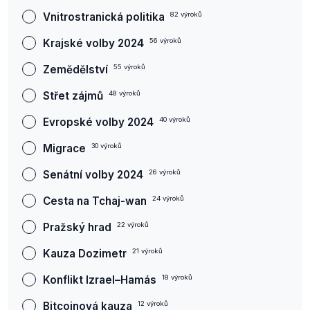
Vnitrostranická politika
82
výroků
Krajské volby 2024
56
výroků
Zemědělství
55
výroků
Střet zájmů
48
výroků
Evropské volby 2024
40
výroků
Migrace
30
výroků
Senátní volby 2024
26
výroků
Cesta na Tchaj-wan
24
výroků
Pražský hrad
22
výroků
Kauza Dozimetr
21
výroků
Konflikt Izrael–Hamás
18
výroků
Bitcoinová kauza
12
výroků