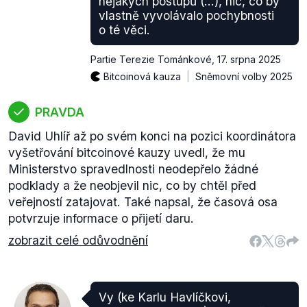
nějakých postupů (…), nic, co by
vlastně vyvolávalo pochybnosti
o té věci.
Partie Terezie Tománkové
,
17. srpna 2025
Bitcoinová kauza
Sněmovní volby 2025
PRAVDA
David Uhlíř až po svém konci na pozici koordinátora
vyšetřování bitcoinové kauzy uvedl, že mu
Ministerstvo spravedlnosti neodepřelo žádné
podklady a že neobjevil nic, co by chtěl před
veřejností zatajovat. Také napsal, že časová osa
potvrzuje informace o přijetí daru.
zobrazit celé odůvodnění
Vy (ke Karlu Havlíčkovi,