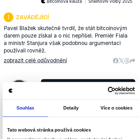
Bitcoinová kauza
Sněmovní volby 2025
ZAVÁDĚJÍCÍ
Pavel Blažek skutečně tvrdil, že stát bitcoinovým
darem pouze získal a o nic nepřišel. Premiér Fiala
a ministr Stanjura však podobnou argumentaci
používali rovněž.
zobrazit celé odůvodnění
Co jsem říkal mimochodem já,
když jsem tady byl týden nebo
10 dní po vypuknutí té (bitcoinové,
ODS
pozn. Demagog.cz) kauzy, je, že
Souhlas
Detaily
Více o cookies
Martin Baxa
mají konat orgány činné v trestním
řízení.
Tato webová stránka používá cookies
Partie Terezie Tománkové
,
17. srpna 2025