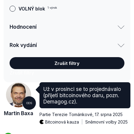
VOLNÝ blok
1
výrok
Hodnocení
Rok vydání
Zrušit filtry
Už v prosinci se to projednávalo
(přijetí bitcoinového daru, pozn.
Demagog.cz).
ODS
Martin Baxa
Partie Terezie Tománkové
,
17. srpna 2025
Bitcoinová kauza
Sněmovní volby 2025