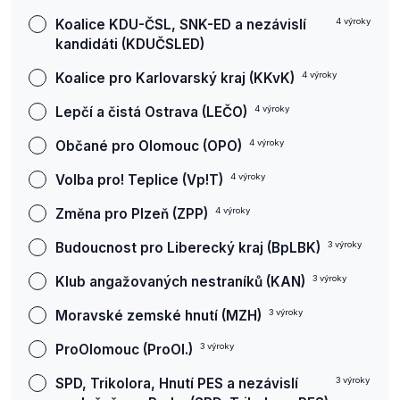
Koalice KDU-ČSL, SNK-ED a nezávislí
4
výroky
kandidáti (KDUČSLED)
Koalice pro Karlovarský kraj (KKvK)
4
výroky
Lepčí a čistá Ostrava (LEČO)
4
výroky
Občané pro Olomouc (OPO)
4
výroky
Volba pro! Teplice (Vp!T)
4
výroky
Změna pro Plzeň (ZPP)
4
výroky
Budoucnost pro Liberecký kraj (BpLBK)
3
výroky
Klub angažovaných nestraníků (KAN)
3
výroky
Moravské zemské hnutí (MZH)
3
výroky
ProOlomouc (ProOl.)
3
výroky
SPD, Trikolora, Hnutí PES a nezávislí
3
výroky