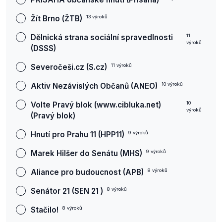
Žít Brno (ŽTB)
13
výroků
Dělnická strana sociální spravedlnosti
11
výroků
(DSSS)
Severočeši.cz (S.cz)
11
výroků
Aktiv Nezávislých Občanů (ANEO)
10
výroků
Volte Pravý blok (www.cibluka.net)
10
výroků
(Pravý blok)
Hnutí pro Prahu 11 (HPP11)
9
výroků
Marek Hilšer do Senátu (MHS)
9
výroků
Aliance pro budoucnost (APB)
8
výroků
Senátor 21 (SEN 21 )
8
výroků
Stačilo!
8
výroků