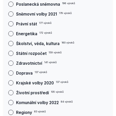
Poslanecká sněmovna
196
výroků
Sněmovní volby 2021
179
výroků
Právní stát
177
výroků
Energetika
172
výroků
Školství, věda, kultura
160
výroků
Státní rozpočet
159
výroků
Zdravotnictví
141
výroků
Doprava
137
výroků
Krajské volby 2020
137
výroků
Životní prostředí
105
výroků
Komunální volby 2022
84
výroků
Regiony
83
výroků