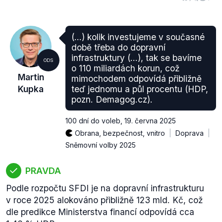
(…) kolik investujeme v současné
době třeba do dopravní
infrastruktury (…), tak se bavíme
ODS
o 110 miliardách korun, což
Martin
mimochodem odpovídá přibližně
Kupka
teď jednomu a půl procentu (HDP,
pozn. Demagog.cz).
100 dní do voleb
,
19. června 2025
Obrana, bezpečnost, vnitro
Doprava
Sněmovní volby 2025
PRAVDA
Podle rozpočtu SFDI je na dopravní infrastrukturu
v roce 2025 alokováno přibližně 123 mld. Kč, což
dle predikce Ministerstva financí odpovídá cca