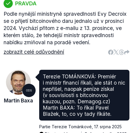
PRAVDA
Podle nynější ministryně spravedlnosti Evy Decroix
se o přijetí bitcoinového daru jednalo už v prosinci
2024. Vychází přitom z e-mailu z 13. prosince, ve
kterém stálo, že tehdejší ministr spravedlnosti
nabídku zmiňoval na poradě vedení.
zobrazit celé odůvodnění
Terezie TOMÁNKOVÁ: Premiér
i ministr financí říkali, ale stát o nic
nepřišel, naopak peníze získal
ODS
(v souvislosti s bitcoinovou
Martin Baxa
kauzou, pozn. Demagog.cz)
Martin BAXA: To říkal Pavel
Blažek, to, co vy tady říkáte.
Partie Terezie Tománkové
,
17. srpna 2025