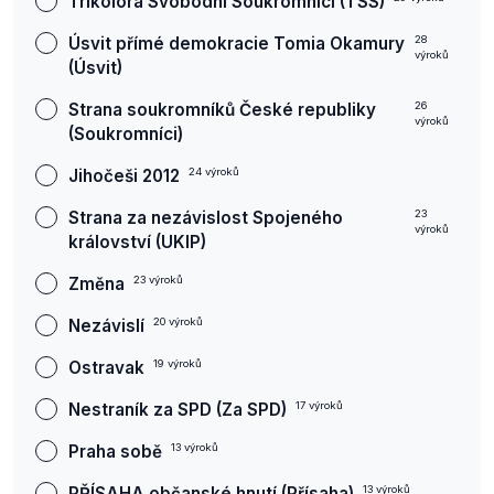
Trikolora Svobodní Soukromníci (TSS)
Úsvit přímé demokracie Tomia Okamury
28
výroků
(Úsvit)
Strana soukromníků České republiky
26
výroků
(Soukromníci)
Jihočeši 2012
24
výroků
Strana za nezávislost Spojeného
23
výroků
království (UKIP)
Změna
23
výroků
Nezávislí
20
výroků
Ostravak
19
výroků
Nestraník za SPD (Za SPD)
17
výroků
Praha sobě
13
výroků
PŘÍSAHA občanské hnutí (Přísaha)
13
výroků