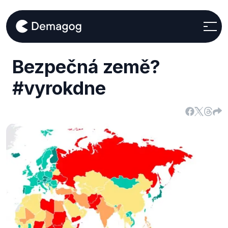
Bezpečná země?
#vyrokdne