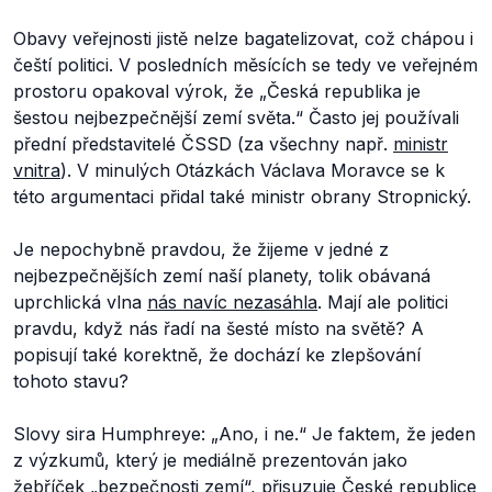
Obavy veřejnosti jistě nelze bagatelizovat, což chápou i
čeští politici. V posledních měsících se tedy ve veřejném
prostoru opakoval výrok, že „Česká republika je
šestou nejbezpečnější zemí světa.“ Často jej používali
přední představitelé ČSSD (za všechny např.
ministr
vnitra
). V minulých Otázkách Václava Moravce se k
této argumentaci přidal také ministr obrany Stropnický.
Je nepochybně pravdou, že žijeme v jedné z
nejbezpečnějších zemí naší planety, tolik obávaná
uprchlická vlna
nás navíc nezasáhla
. Mají ale politici
pravdu, když nás řadí na šesté místo na světě? A
popisují také korektně, že dochází ke zlepšování
tohoto stavu?
Slovy sira Humphreye: „Ano, i ne.“ Je faktem, že jeden
z výzkumů, který je mediálně prezentován jako
žebříček „bezpečnosti zemí“, přisuzuje České republice