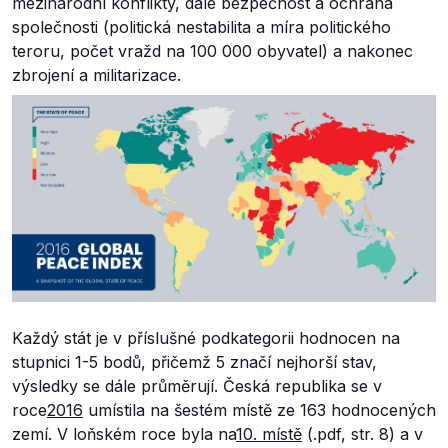
mezinárodní konflikty, dále bezpečnost a ochrana
společnosti (politická nestabilita a míra politického
teroru, počet vražd na 100 000 obyvatel) a nakonec
zbrojení a militarizace.
Každý stát je v příslušné podkategorii hodnocen na
stupnici 1-5 bodů, přičemž 5 značí nejhorší stav,
výsledky se dále průměrují. Česká republika se v
roce
2016
umístila na šestém místě ze 163 hodnocených
zemí. V loňském roce byla na
10. místě
(.pdf, str. 8) a v