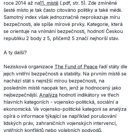
roce 2014 až na
11. místě
(.pdf, str. 5). Zde zmíněné
šesté místo je tak často citováno politiky a také médii.
Samotný index však jednoznačně neprokazuje míru
bezpečnosti, ale spíše mírové prvky. Kategorie, která
se orientuje na vnímání bezpečnosti, hodnotí Českou
republiku 2 body z 5, přičemž 5 značí nejhorší stav.
A ty další?
Nezisková organizace
The Fund of Peace
řadí státy dle
jejich vnitřní bezpečnosti a stability. Na prvním místě se
nachází stát s nejnižší mírou bezpečnosti, na
posledním místě naopak ten, jenž je hodnocený jako
nejbezpečnější.
Analýza
hodnotí indikátory ve třech
hlavních kategoriích - vojensko-politická, sociální a
ekonomická. Ve vojensko-politické kategorii se analýza
opírá o informace týkající se například porušování
lidských práv, zahraničních vojenských intervencí,
vnitřních konfliktů nebo volebních podvodů.