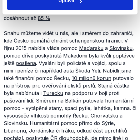
Upravit
roku již byla kolem 80%, nyní se dle slov ministra
obrany pohybuje na 83 %, cílem do konce roku je
dosáhnout až
85 %
Snahu můžeme vidět u nás, ale i směrem do zahraničí,
kde Česko pomáhá chránit schengenskou hranici. V
říjnu 2015 nabídla vláda pomoc
Maďarsku
a
Slovinsku
,
pomoc dříve poskytnutá Makedonii byla kvůli poptávce
ještě
posílena
. Vysláni byli policisté a vojáci, spolu s
nimi i peníze či například auta Škoda Yeti. Nabídli jsme
také finanční pomoc Řecku,
10 milionů korun
putovalo
na přístroje pro ověřování otisků prstů. Stejná částka
byla nabídnuta i
Turecku
na podporu v boji proti
pašování lidí. Směrem na Balkán putovala
humanitární
pomoc - vytápěné stany, spací pytle, lehátka, kamna. či
vysoušeče vlhkosti
pomohly
Řecku, Chorvatsku a
Slovinsku. Humanitární pomoc přímo do Sýrie,
Libanonu, Jordánska či Iráku, odkud část uprchlíků
pochází, poskytuje ČR
dlouhodobě
, jde mimo jiné i o