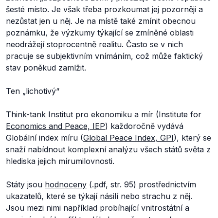
šesté místo. Je však třeba prozkoumat jej pozorněji a
nezůstat jen u něj. Je na místě také zmínit obecnou
poznámku, že výzkumy týkající se zmíněné oblasti
neodrážejí stoprocentně realitu. Často se v nich
pracuje se subjektivním vnímáním, což může faktický
stav poněkud zamlžit.
Ten „lichotivý“
Think-tank Institut pro ekonomiku a mír (
Institute for
Economics and Peace, IEP
) každoročně vydává
Globální index míru (
Global Peace Index, GPI
), který se
snaží nabídnout komplexní analýzu všech států světa z
hlediska jejich mírumilovnosti.
Státy jsou
hodnoceny
(.pdf, str. 95) prostřednictvím
ukazatelů, které se týkají násilí nebo strachu z něj.
Jsou mezi nimi například probíhající vnitrostátní a