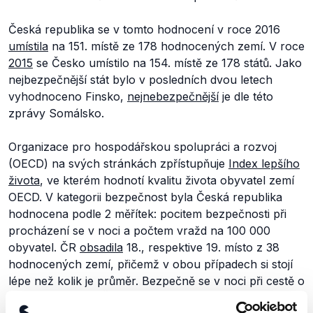
Česká republika se v tomto hodnocení v roce 2016
umístila
na 151. místě ze 178 hodnocených zemí. V roce
2015
se Česko umístilo na 154. místě ze 178 států. Jako
nejbezpečnější stát bylo v posledních dvou letech
vyhodnoceno Finsko,
nejnebezpečnější
je dle této
zprávy Somálsko.
Organizace pro hospodářskou spolupráci a rozvoj
(OECD) na svých stránkách zpřístupňuje
Index lepšího
života
, ve kterém hodnotí kvalitu života obyvatel zemí
OECD. V kategorii bezpečnost byla Česká republika
hodnocena podle 2 měřítek: pocitem bezpečnosti při
procházení se v noci a počtem vražd na 100 000
obyvatel. ČR
obsadila
18., respektive 19. místo z 38
hodnocených zemí, přičemž v obou případech si stojí
lépe než kolik je průměr. Bezpečně se v noci při cestě o
samotě cítí 70 % Čechů (průměr OECD je 68 %). K