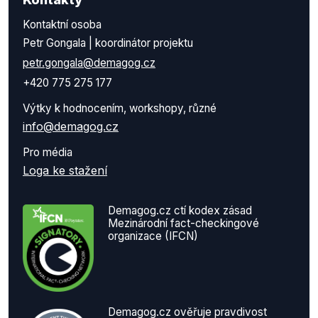
Kontaktní osoba
Petr Gongala | koordinátor projektu
petr.gongala@demagog.cz
+420 775 275 177
Výtky k hodnocením, workshopy, různé
info@demagog.cz
Pro média
Loga ke stažení
Demagog.cz ctí kodex zásad
Mezinárodní fact-checkingové
organizace (IFCN)
Demagog.cz ověřuje pravdivost