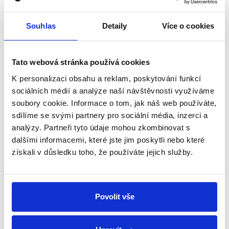
výsledkům se sluší dodat, že vycházejí z velice
omezeného počtu respondentů.
Souhlas
Detaily
Více o cookies
Můžeme si tedy říct, že všechny možné metriky řadí
Česko k těm nejbezpečnějším zemím.
Tato webová stránka používá cookies
Co s tím děláme?
K personalizaci obsahu a reklam, poskytování funkcí
sociálních médií a analýze naší návštěvnosti využíváme
Bezpečnost obyvatel se ale nezařídí sama. Například v
soubory cookie. Informace o tom, jak náš web používáte,
září 2015 proběhlo na hranicích s Rakouskem společné
sdílíme se svými partnery pro sociální média, inzerci a
cvičení
Armády a Policie ČR, další bylo
ukončeno
analýzy. Partneři tyto údaje mohou zkombinovat s
právě dnes, 30. listopadu 2016 (tentokrát museli obě
dalšími informacemi, které jste jim poskytli nebo které
strany sehrát již jen samotní policisté.) Vedle toho vláda
získali v důsledku toho, že používáte jejich služby.
zprovoznila detenční zařízení, např. v
Drahonicích
či v
Poštorné
u Břeclavi. Tento bývalý vězeňský areál byl
dva měsíce připraven na imigrační vlnu, načež byl
Povolit vše
demontován
a uvolněn potřebnějším, tedy opět
vězňům. Krom toho, zatímco začátkem roku 2015 byla
průměrná naplněnost armády
70 %
, začátkem tohoto