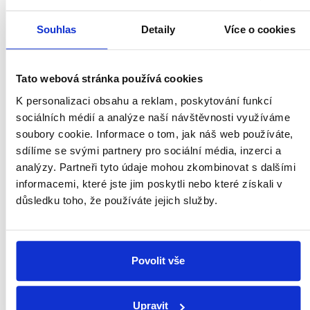
AUTO
ODS
Souhlas
Detaily
Více o cookies
Boris Šťastný
Miloš Vystrčil
Ministr sportu,
Předseda Senátu,
Tato webová stránka používá cookies
prevence a zdraví
místopředseda ODS
K personalizaci obsahu a reklam, poskytování funkcí
Otevřít profil
Otevřít profil
sociálních médií a analýze naší návštěvnosti využíváme
soubory cookie. Informace o tom, jak náš web používáte,
sdílíme se svými partnery pro sociální média, inzerci a
analýzy. Partneři tyto údaje mohou zkombinovat s dalšími
informacemi, které jste jim poskytli nebo které získali v
důsledku toho, že používáte jejich služby.
Povolit vše
SPD
ANO
Patrik Nacher
Upravit