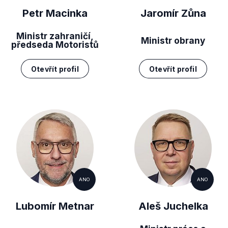
Petr Macinka
Jaromír Zůna
Ministr zahraničí,
Ministr obrany
předseda Motoristů
Otevřít profil
Otevřít profil
ANO
ANO
Lubomír Metnar
Aleš Juchelka