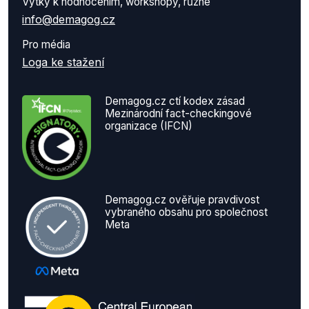
Výtky k hodnocením, workshopy, různé
info@demagog.cz
Pro média
Loga ke stažení
Demagog.cz ctí kodex zásad
Mezinárodní fact-checkingové
organizace (IFCN)
Demagog.cz ověřuje pravdivost
vybraného obsahu pro společnost
Meta