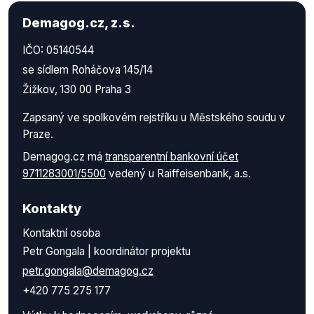
Demagog.cz, z.s.
IČO: 05140544
se sídlem Roháčova 145/14
Žižkov, 130 00 Praha 3
Zapsaný ve spolkovém rejstříku u Městského soudu v
Praze.
Demagog.cz má
transparentní bankovní účet
9711283001/5500
vedený u Raiffeisenbank, a.s.
Kontakty
Kontaktní osoba
Petr Gongala | koordinátor projektu
petr.gongala@demagog.cz
+420 775 275 177