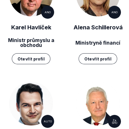
ANO
ANO
Karel Havlíček
Alena Schillerová
Ministr průmyslu a
Ministryně financí
obchodu
Otevřít profil
Otevřít profil
Za
AUTO
SPD