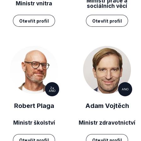
Ministr práce a
Ministr vnitra
sociálních věcí
Otevřít profil
Otevřít profil
Za
ANO
ANO
Robert Plaga
Adam Vojtěch
Ministr školství
Ministr zdravotnictví
Otevřít profil
Otevřít profil