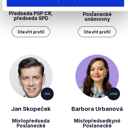
Tomio Okamura
Místopředseda
Předseda PSP ČR,
Poslanecké
předseda SPD
sněmovny
Otevřít profil
Otevřít profil
ODS
STAN
Jan Skopeček
Barbora Urbanová
Místopředseda
Místopředsedkyně
Poslanecké
Poslanecké