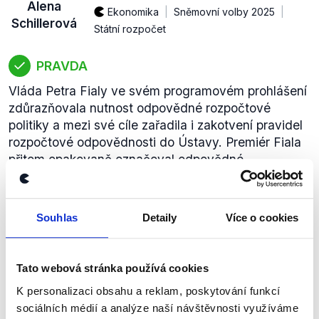
Alena
Ekonomika
Sněmovní volby 2025
Schillerová
Státní rozpočet
PRAVDA
Vláda Petra Fialy ve svém programovém prohlášení
zdůrazňovala nutnost odpovědné rozpočtové
politiky a mezi své cíle zařadila i zakotvení pravidel
rozpočtové odpovědnosti do Ústavy. Premiér Fiala
přitom opakovaně označoval odpovědné
hospodaření za prioritu kabinetu.
zobrazit celé odůvodnění
Souhlas
Detaily
Více o cookies
33 miliard se bere dopravní
Tato webová stránka používá cookies
infrastruktuře (v návrhu státního
rozpočtu na rok 2026,
K personalizaci obsahu a reklam, poskytování funkcí
ANO
pozn. Demagog.cz).
sociálních médií a analýze naší návštěvnosti využíváme
Alena