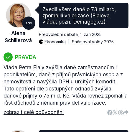
Zvedli všem daně o 73 miliard,
zpomalili valorizace (Fialova
vláda, pozn. Demagog.cz).
ANO
Alena
Předvolební debata
,
1. září 2025
Schillerová
Ekonomika
Sněmovní volby 2025
PRAVDA
Vláda Petra Fialy zvýšila daně zaměstnancům i
podnikatelům, daně z příjmů právnických osob a z
nemovitostí a navýšila DPH u určitých komodit.
Tato opatření dle dostupných odhadů zvýšila
daňové příjmy o 75 mld. Kč. Vláda rovněž zpomalila
růst důchodů změnami pravidel valorizace.
zobrazit celé odůvodnění