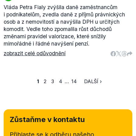
Vláda Petra Fialy zvýšila daně zaměstnancům
i podnikatelům, zvedla daně z příjmů právnických
osob a z nemovitostí a navýšila DPH u určitých
komodit. Vedle toho zpomalila růst důchodů
změnami pravidel valorizace, které snížily
mimořádné i řádné navýšení penzí.
zobrazit celé odůvodnění
1
2
3
4
…
14
DALŠÍ ›
Zůstaňme v kontaktu
Přihlaste se k odběru našeho