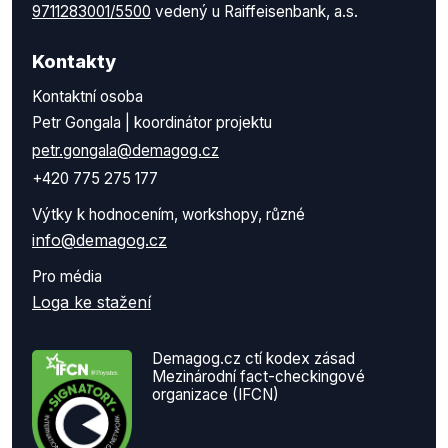
9711283001/5500
vedený u Raiffeisenbank, a.s.
Kontakty
Kontaktní osoba
Petr Gongala | koordinátor projektu
petr.gongala@demagog.cz
+420 775 275 177
Výtky k hodnocením, workshopy, různé
info@demagog.cz
Pro média
Loga ke stažení
Demagog.cz ctí kodex zásad
Mezinárodní fact-checkingové
organizace (IFCN)