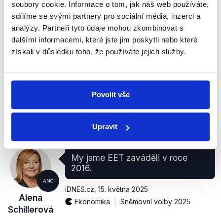
soubory cookie. Informace o tom, jak náš web používáte,
Schillerová
Předvolební debata
,
1. září 2025
sdílíme se svými partnery pro sociální média, inzerci a
Doprava
Sněmovní volby 2025
analýzy. Partneři tyto údaje mohou zkombinovat s
Státní rozpočet
dalšími informacemi, které jste jim poskytli nebo které
získali v důsledku toho, že používáte jejich služby.
PRAVDA
Státní fond dopravní infrastruktury podle návrhu
dostane v roce 2026 ze státního rozpočtu o 31,6
Povolit vše
miliardy korun méně než v roce 2025.
zobrazit celé odůvodnění
Upravit
My jsme EET zaváděli v roce
2016.
ANO
iDNES.cz
,
15. května 2025
Alena
Ekonomika
Sněmovní volby 2025
Schillerová