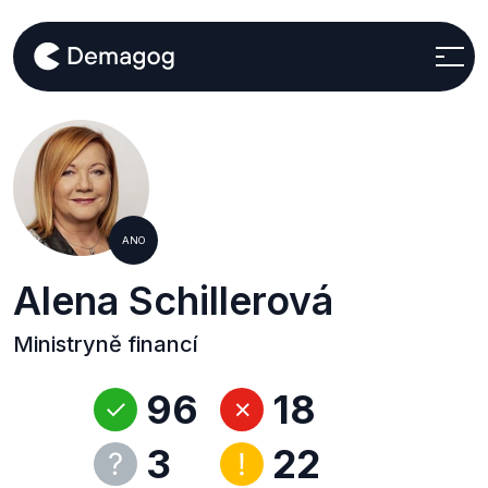
ANO
Alena Schillerová
Ministryně financí
96
18
3
22