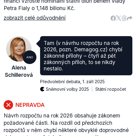
financí vzroste nominální státní dluh během vlády
Petra Fialy o 1,148 bilionu Kč.
zobrazit celé odůvodnění
Tam (v návrhu rozpočtu na rok
2026, pozn. Demagog.cz) chybí
zákonné přílohy –⁠⁠⁠⁠⁠⁠ čtyři až pět
ANO
zákonných příloh, to se nikdy
Alena
nestalo.
Schillerová
Předvolební debata
,
1. září 2025
Sněmovní volby 2025
Státní rozpočet
NEPRAVDA
Návrh rozpočtu na rok 2026 obsahuje zákonem
požadované části. Na rozdíl od předchozích
rozpočtů v něm chybí některé obvyklé doprovodné