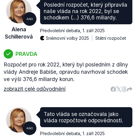
Poslední rozpočet, který připravila
naše vláda na rok 2022, byl se
schodkem (...) 376,6 miliardy.
ANO
Alena
Předvolební debata
,
1. září 2025
Schillerová
Sněmovní volby 2025
Státní rozpočet
PRAVDA
Rozpočet pro rok 2022, který byl posledním z dílny
vlády Andreje Babiše, opravdu navrhoval schodek
ve výši 376,6 miliardy korun.
zobrazit celé odůvodnění
Tato vláda se označovala jako
vláda rozpočtové odpovědnosti.
ANO
Předvolební debata
,
1. září 2025