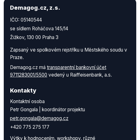
Demagog.cz, z.s.
IČO: 05140544
se sídlem Roháčova 145/14
Žižkov, 130 00 Praha 3
Zapsaný ve spolkovém rejstříku u Městského soudu v
Praze.
Demagog.cz má
transparentní bankovní účet
9711283001/5500
vedený u Raiffeisenbank, a.s.
Kontakty
Kontaktní osoba
Petr Gongala | koordinátor projektu
petr.gongala@demagog.cz
+420 775 275 177
Výtky k hodnocením, workshopy, různé