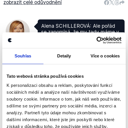
zobrazit celé odůvodnění
Alena SCHILLEROVÁ: Ale pořád
se zapomíná, že my tady máme v
osmi segmentech ekonomiky
ANO
zaručenou mzdu, a jestliže
Alena
zvedneme... Marcela
Schillerová
AUGUSTOVÁ, moderátorka: Která
Souhlas
Detaily
Více o cookies
je na ni (na minimální mzdu, pozn.
Demagog.cz) navázaná. Alena
SCHILLEROVÁ: Která je na ni,
Tato webová stránka používá cookies
přesně tak, navázaná.
K personalizaci obsahu a reklam, poskytování funkcí
sociálních médií a analýze naší návštěvnosti využíváme
Události, komentáře
,
28. listopadu 2019
soubory cookie. Informace o tom, jak náš web používáte,
sdílíme se svými partnery pro sociální média, inzerci a
analýzy. Partneři tyto údaje mohou zkombinovat s
PRAVDA
dalšími informacemi, které jste jim poskytli nebo které
Skutečně existuje vztah mezi tzv. zaručenou mzdou
získali v důsledku toho, že používáte jejich služby.