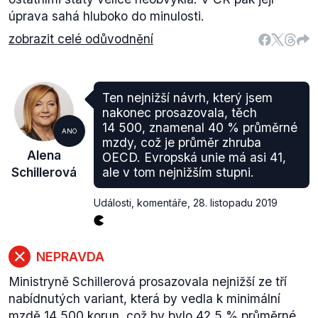
úprava sahá hluboko do minulosti.
zobrazit celé odůvodnění
Ten nejnižší návrh, který jsem
nakonec prosazovala, těch
14 500, znamenal 40 % průměrné
ANO
mzdy, což je průměr zhruba
Alena
OECD. Evropská unie má asi 41,
Schillerová
ale v tom nejnižším stupni.
Události, komentáře
,
28. listopadu 2019
NEPRAVDA
Ministryně Schillerová prosazovala nejnižší ze tří
nabídnutých variant, která by vedla k minimální
mzdě 14 500 korun, což by bylo 42,5 % průměrné