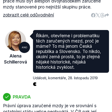
práce musí být alespoň dvojnásobkem zaručené
mzdy stanovené pro nejnižší skupinu práce.
zobrazit celé odůvodnění
Říkám, otevřeme i problematiku
těch zaručených mezd, proč je
máme? To má jenom Česká
ANO
republika a Slovensko. To nikdo,
Alena
okolní země prostě, to je zřejmě
Schillerová
nějaké historické, nějaká
historická zvyklost.
Události, komentáře
,
28. listopadu 2019
PRAVDA
Právní úprava zaručené mzdy je ve srovnání s
ostatními státy velice neobvyklá. V ČR pak její