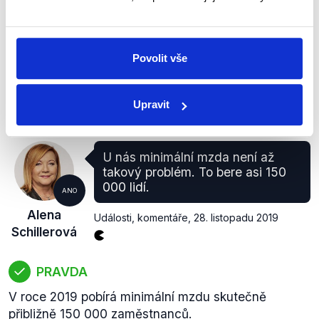
a mzdou minimální. Nejnižší možná úroveň
zaručené mzdy musí být alespoň stejně vysoká jako
minimální mzda. Nejvyšší možná úroveň zaručené
mzdy je minimálně dvojnásobná než nejnižší možná
Povolit vše
úroveň zaručené mzdy.
zobrazit celé odůvodnění
Upravit
U nás minimální mzda není až
takový problém. To bere asi 150
000 lidí.
ANO
Alena
Události, komentáře
,
28. listopadu 2019
Schillerová
PRAVDA
V roce 2019 pobírá minimální mzdu skutečně
přibližně 150 000 zaměstnanců.