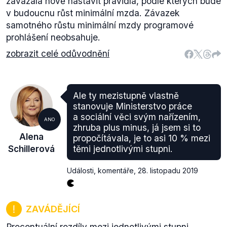
zavázala nově nastavit pravidla, podle kterých bude
v budoucnu růst minimální mzda. Závazek
samotného růstu minimální mzdy programové
prohlášení neobsahuje.
zobrazit celé odůvodnění
Ale ty mezistupně vlastně
stanovuje Ministerstvo práce
a sociální věci svým nařízením,
ANO
zhruba plus minus, já jsem si to
Alena
propočítávala, je to asi 10 % mezi
Schillerová
těmi jednotlivými stupni.
Události, komentáře
,
28. listopadu 2019
ZAVÁDĚJÍCÍ
Procentuální rozdíly mezi jednotlivými stupni