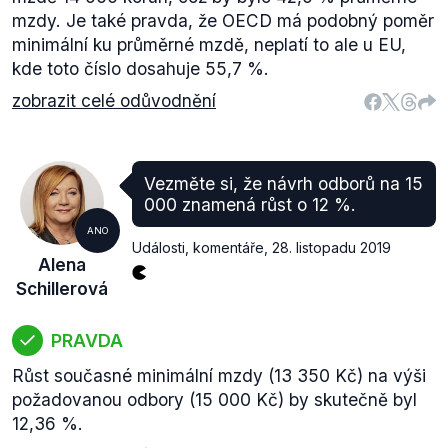
mzdy. Je také pravda, že OECD má podobný poměr
minimální ku průměrné mzdě, neplatí to ale u EU,
kde toto číslo dosahuje 55,7 %.
zobrazit celé odůvodnění
Vezměte si, že návrh odborů na 15
000 znamená růst o 12 %.
ANO
Události, komentáře
,
28. listopadu 2019
Alena
Schillerová
PRAVDA
Růst současné minimální mzdy (13 350 Kč) na výši
požadovanou odbory (15 000 Kč) by skutečně byl
12,36 %.