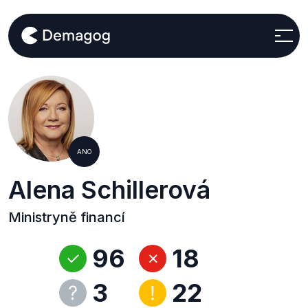
ANO
Alena Schillerová
Ministryně financí
96
18
3
22