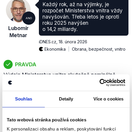
Každý rok, až na výjimky, je
rozpočet Ministerstva vnitra vždy
navyšován. Třeba letos je oproti
ANO
roku 2025 navýšen
Lubomír
o 14,2 miliardy.
Metnar
iDNES.cz
,
18. února 2026
Ekonomika
Obrana, bezpečnost, vnitro
PRAVDA
Výdaje Ministerstva vnitra skutečně nominálně
rostou téměř každý rok. Vlivem vysoké inflace v
letech 2022–2024 poklesly v reálném vyjádření,
rozpočty na roky 2025 a 2026 však znovu počítají s
Souhlas
Detaily
Více o cookies
reálným růstem. Rozpočet na r. 2026 počítá
s meziročním navýšením výdajů o 14,2 mld. Kč.
zobrazit celé odůvodnění
Tato webová stránka používá cookies
K personalizaci obsahu a reklam, poskytování funkcí