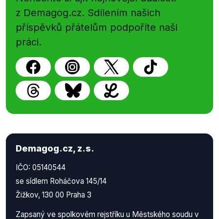
z Demagog.cz. Sdílením našich
příspěvků přátelům podpoříte naši
práci.
Demagog.cz, z.s.
IČO: 05140544
se sídlem Roháčova 145/14
Žižkov, 130 00 Praha 3
Zapsaný ve spolkovém rejstříku u Městského soudu v