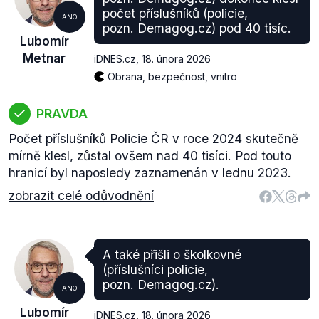
počet příslušníků (policie,
ANO
pozn. Demagog.cz) pod 40 tisíc.
Lubomír
Metnar
iDNES.cz
,
18. února 2026
Obrana, bezpečnost, vnitro
PRAVDA
Počet příslušníků Policie ČR v roce 2024 skutečně
mírně klesl, zůstal ovšem nad 40 tisíci. Pod touto
hranicí byl naposledy zaznamenán v lednu 2023.
zobrazit celé odůvodnění
A také přišli o školkovné
(příslušníci policie,
pozn. Demagog.cz).
ANO
Lubomír
iDNES.cz
,
18. února 2026