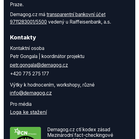
Praze.
Demagog.cz má
transparentní bankovní účet
9711283001/5500
vedený u Raiffeisenbank, a.s.
Kontakty
Kontaktní osoba
Petr Gongala | koordinátor projektu
petr.gongala@demagog.cz
+420 775 275 177
Výtky k hodnocením, workshopy, různé
info@demagog.cz
Pro média
Loga ke stažení
Demagog.cz ctí kodex zásad
Mezinárodní fact-checkingové