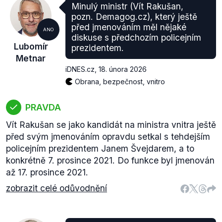
Minulý ministr (Vít Rakušan,
pozn. Demagog.cz), který ještě
před jmenováním měl nějaké
ANO
diskuse s předchozím policejním
Lubomír
prezidentem.
Metnar
iDNES.cz
,
18. února 2026
Obrana, bezpečnost, vnitro
PRAVDA
Vít Rakušan se jako kandidát na ministra vnitra ještě
před svým jmenováním opravdu setkal s tehdejším
policejním prezidentem Janem Švejdarem, a to
konkrétně 7. prosince 2021. Do funkce byl jmenován
až 17. prosince 2021.
zobrazit celé odůvodnění