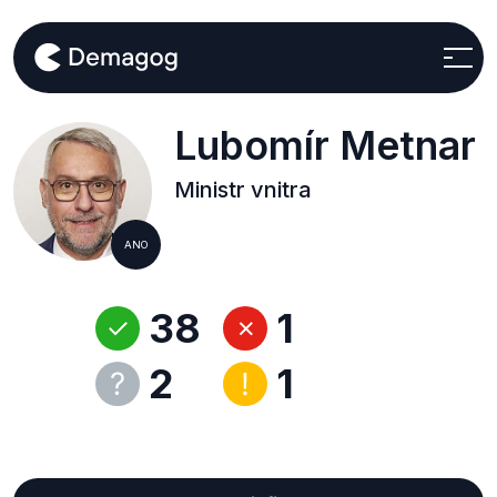
Lubomír Metnar
Ministr vnitra
ANO
38
1
2
1