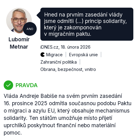
Hned na prvním zasedání vlády
jsme odmítli (...) princip solidarity,
který je zakomponován
ANO
v migračním paktu.
Lubomír
Metnar
iDNES.cz
,
18. února 2026
Migrace
Evropská unie
Zahraniční politika
Obrana, bezpečnost, vnitro
PRAVDA
Vláda Andreje Babiše na svém prvním zasedání
16. prosince 2025 odmítla současnou podobu Paktu
o migraci a azylu EU, který obsahuje mechanismus
solidarity. Ten státům umožňuje místo přijetí
uprchlíků poskytnout finanční nebo materiální
pomoc.