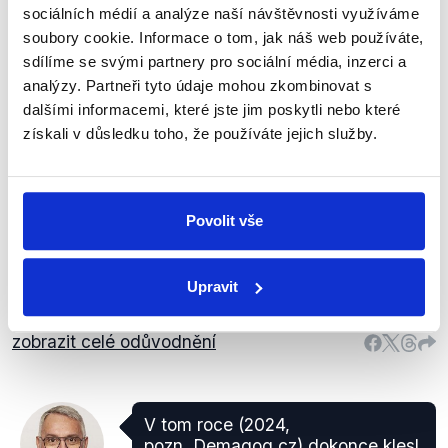
sociálních médií a analýze naší návštěvnosti využíváme
soubory cookie. Informace o tom, jak náš web používáte,
Náborový příspěvek u policie již
je, jak u obecní, tak u Policie
sdílíme se svými partnery pro sociální média, inzerci a
České republiky.
analýzy. Partneři tyto údaje mohou zkombinovat s
ANO
dalšími informacemi, které jste jim poskytli nebo které
Lubomír
iDNES.cz
,
18. února 2026
získali v důsledku toho, že používáte jejich služby.
Metnar
Obrana, bezpečnost, vnitro
PRAVDA
Povolit vše
Policie ČR náborový příspěvek skutečně nabízí, a to
ve výši od 110 tisíc do 150 tisíc korun. Některé
obecní (či městské) policie příspěvek také poskytují,
Upravit
jedná se např. o policii v Brně, Kolíně nebo Plzni.
zobrazit celé odůvodnění
V tom roce (2024,
pozn. Demagog.cz) dokonce klesl