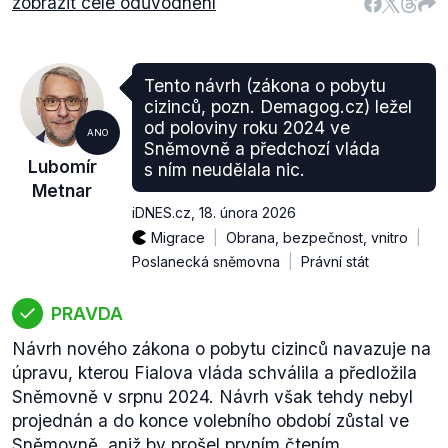
zobrazit celé odůvodnění
Tento návrh (zákona o pobytu
cizinců, pozn. Demagog.cz) ležel
od poloviny roku 2024 ve
ANO
Sněmovně a předchozí vláda
Lubomír
s ním neudělala nic.
Metnar
iDNES.cz
,
18. února 2026
Migrace
Obrana, bezpečnost, vnitro
Poslanecká sněmovna
Právní stát
PRAVDA
Návrh nového zákona o pobytu cizinců navazuje na
úpravu, kterou Fialova vláda schválila a předložila
Sněmovně v srpnu 2024. Návrh však tehdy nebyl
projednán a do konce volebního období zůstal ve
Sněmovně, aniž by prošel prvním čtením.