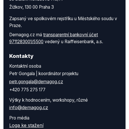
Žižkov, 130 00 Praha 3
Zapsaný ve spolkovém rejstříku u Městského soudu v
Praze.
Demagog.cz má
transparentní bankovní účet
9711283001/5500
vedený u Raiffeisenbank, a.s.
Kontakty
Kontaktní osoba
Petr Gongala | koordinátor projektu
petr.gongala@demagog.cz
+420 775 275 177
Výtky k hodnocením, workshopy, různé
info@demagog.cz
Pro média
Loga ke stažení