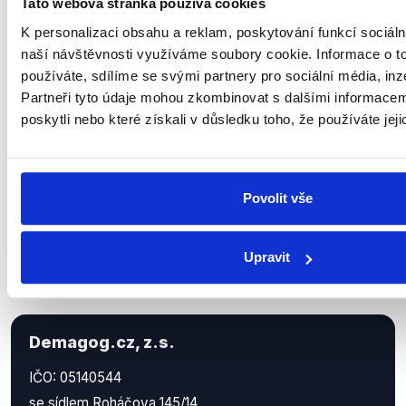
Tato webová stránka používá cookies
Sociální sítě
K personalizaci obsahu a reklam, poskytování funkcí sociáln
naší návštěvnosti využíváme soubory cookie. Informace o t
Nenechte si ujít nejnovější události
používáte, sdílíme se svými partnery pro sociální média, inz
z Demagog.cz. Sdílením našich
Partneři tyto údaje mohou zkombinovat s dalšími informacemi
příspěvků přátelům podpoříte naši
poskytli nebo které získali v důsledku toho, že používáte jeji
práci.
Povolit vše
Upravit
Demagog.cz, z.s.
IČO: 05140544
se sídlem Roháčova 145/14