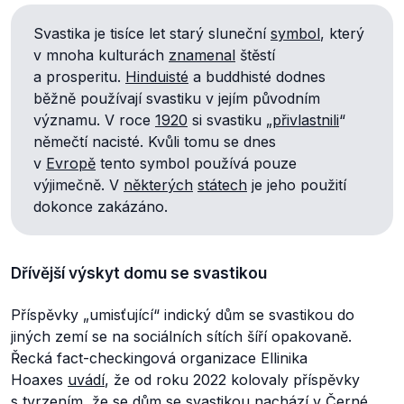
Svastika je tisíce let starý sluneční
symbol
, který
v mnoha kulturách
znamenal
štěstí
a prosperitu.
Hinduisté
a buddhisté dodnes
běžně používají svastiku v jejím původním
významu. V roce
1920
si svastiku „
přivlastnili
“
němečtí nacisté. Kvůli tomu se dnes
v
Evropě
tento symbol používá pouze
výjimečně. V
některých
státech
je jeho použití
dokonce zakázáno.
Dřívější výskyt domu se svastikou
Příspěvky „umisťující“ indický dům se svastikou do
jiných zemí se na sociálních sítích šíří opakovaně.
Řecká fact-checkingová organizace Ellinika
Hoaxes
uvádí
, že od roku 2022 kolovaly příspěvky
s tvrzením, že se dům se svastikou
nachází
v Černé