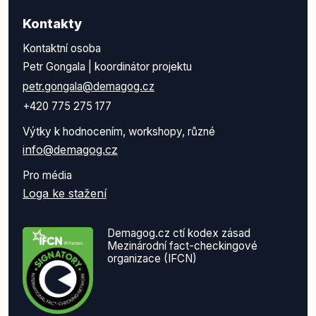
Kontakty
Kontaktní osoba
Petr Gongala | koordinátor projektu
petr.gongala@demagog.cz
+420 775 275 177
Výtky k hodnocením, workshopy, různé
info@demagog.cz
Pro média
Loga ke stažení
Demagog.cz ctí kodex zásad
Mezinárodní fact-checkingové
organizace (IFCN)