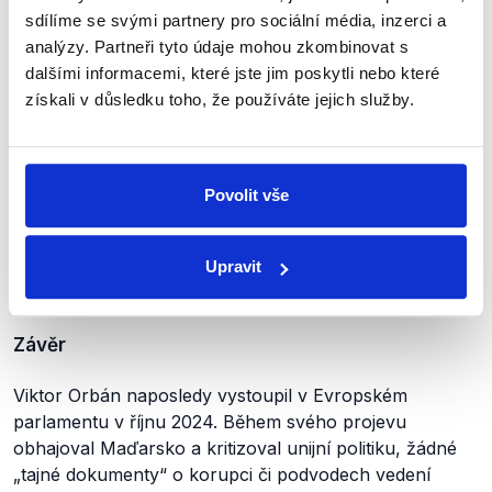
sdílíme se svými partnery pro sociální média, inzerci a
Některé sdílené varianty příspěvku v rámci
analýzy. Partneři tyto údaje mohou zkombinovat s
narážky na kauzu přejmenovávají předsedkyni
dalšími informacemi, které jste jim poskytli nebo které
Evropské komise na Ursulu von der Pfizer.
získali v důsledku toho, že používáte jejich služby.
Orbán často Komisi kritizuje také v souvislosti s
válkou
na Ukrajině a kvůli rozhodnutím týkajícím se
energetiky
.
Povolit vše
O tom, že by upozornil na podvody či podezřelé vazby
von der Leyenové či kohokoliv dalšího z vedení
Evropské komise, jsme nenalezli zmínky ani na jeho
Upravit
sociálních sítích, ani v médiích.
Závěr
Viktor Orbán naposledy vystoupil v Evropském
parlamentu v říjnu 2024. Během svého projevu
obhajoval Maďarsko a kritizoval unijní politiku, žádné
„tajné dokumenty“ o korupci či podvodech vedení