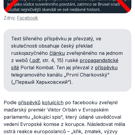
Zdroj:
Facebook
Text šířeného příspěvku je převzatý, ve
skutečnosti obsahuje český překlad
ruskojazyčného
článku
zveřejněného na jednom
z webů (
.pdf
, str. 4, 15) ruské
propagandistické
sítě
Portal Kombat. Ten jej převzal z
příspěvku
telegramového kanálu „První Charkovský“
(„Первый Харьковский“).
Podle
příspěvků
kolujících
po facebooku zveřejnil
maďarský premiér Viktor Orbán v Evropském
parlamentu „šokující spis“, který údajně usvědčoval
vedení Evropské komise z korupce. Následovat měla
ostrá reakce europoslanců –
„křik, zmatek, výzvy