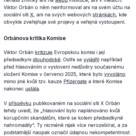
Viktor Orbán o něm neinformoval ani na svém účtu na
sociální síti
X
, ani na svých webových
stránkách
, kde
obvykle zveřejňuje své projevy a veřejná vystoupení.
Orbánova kritika Komise
Viktor Orbán
kritizuje
Evropskou komisi i její
předsedkyni
dlouhodobě
. Ostře se
vyjádřil
například
před hlasováním o vyslovení nedůvěry současnému
složení Komise v červenci 2025, které bylo
vyvoláno
mimo jiné kvůli tzv. kauze
Pfizergate
a které Komise
nakonec
ustála
.
V
příspěvku
publikovaném na sociální síti X Orbán
tehdy uvedl, že
„hlasování bylo naplánováno kvůli
korupčním skandálům, které se kolem předsedkyně
nahromadily“.
Ty nicméně nijak více nerozebíral, a za
podstatnější naopak označil údajnou nekompetentnost