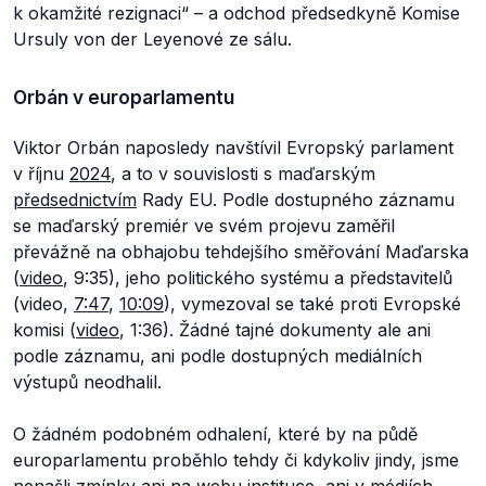
k okamžité rezignaci“
– a odchod předsedkyně Komise
Ursuly von der Leyenové ze sálu.
Orbán v europarlamentu
Viktor Orbán naposledy navštívil Evropský parlament
v říjnu
2024
, a to v souvislosti s maďarským
předsednictvím
Rady EU. Podle dostupného záznamu
se maďarský premiér ve svém projevu zaměřil
převážně na obhajobu tehdejšího směřování Maďarska
(
video
, 9:35), jeho politického systému a představitelů
(video,
7:47
,
10:09
), vymezoval se také proti Evropské
komisi (
video
, 1:36). Žádné tajné dokumenty ale ani
podle záznamu, ani podle dostupných mediálních
výstupů neodhalil.
O žádném podobném odhalení, které by na půdě
europarlamentu proběhlo tehdy či kdykoliv jindy, jsme
nenašli zmínky ani na
webu
instituce, ani v médiích.