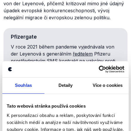
von der Leyenové, přičemž kritizoval mimo jiné údajný
úpadek evropské konkurenceschopnosti, vývoj
nelegální migrace či evropskou zelenou politiku.
Pfizergate
V roce 2021 během pandemie vyjednávala von
der Leyenová s generálním
ředitelem
Pfizeru
prostřednictvím SMS
kontrakt
na vakcíny proti
covidu-19 v hodnotě
20
miliard eur. Když
novinářka
z The New York Times později
požádala o zpřístupnění těchto zpráv, Komise to
Souhlas
Detaily
Více o cookies
odmítla
s tím, že dané dokumenty nemá.
Soudní dvůr EU v květnu 2025 (.
pdf
) označil
postup
Komise za úředně nesprávný. Uvedl při
Tato webová stránka používá cookies
tom, že dostatečně nevysvětlila, proč zprávy
K personalizaci obsahu a reklam, poskytování funkcí
nepovažovala za dost důležité na to, aby byly
sociálních médií a analýze naší návštěvnosti využíváme
uchovány nebo zpřístupněny (.
pdf
).
soubory cookie. Informace o tom, jak náš web používáte,