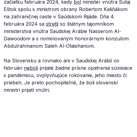
začiatku februára 2024, kedy
bol
minister vnútra Šutaj
Eštok spolu s ministrom obrany Robertom Kaliňákom
na zahraničnej ceste v Saúdskom Rijáde. Dňa 4.
februára 2024 sa
stretli
so štátnym tajomníkom
ministerstva vnútra Saudskej Arábie Nasserom Al-
Dawoodom a s nominovaným honorárnym konzulom
Abdulrahmanom Saleh Al-Otaishanom.
Na Slovensku a rovnako ani v Saudskej Arábií vo
februári
neboli
prijaté žiadne prísne opatrenia súvisiace
s pandémiou, ovplyvňujúce rokovanie, jeho miesto či
priebeh. Je preto pochopiteľné, že boli slovenskí
ministri prijatí vnútri.