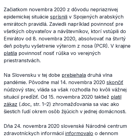
Začiatkom novembra 2020 z dôvodu nepriaznivej
epidemickej situácie
sprísnili
v Spojených arabských
emirátoch pravidlá. Zaviedli napríklad povinnosť pre
všetkých obyvateľov a návštevníkov, ktorí vstúpili do
Emirátov od 8. novembra 2020, absolvovať na štvrtý
deň pobytu vyšetrenie výterom z nosa (PCR). V krajine
platila
povinnosť nosiť rúška vo verejných
priestranstvách.
Na Slovensku v tej dobe
prebiehala
druhá vlna
pandémie. Pôvodne mal 14. novembra 2020
skončiť
núdzový stav, vláda sa však rozhodla ho kvôli vážnej
situácií predĺžiť. Od 15. novembra 2020 taktiež
platil
zákaz
(.doc, str. 1–2) zhromažďovania sa viac ako
šiestich ľudí okrem osôb žijúcich v jednej domácnosti.
Dňa 24. novembra 2020 slovenské Národné centrum
zdravotníckych informácií
informovalo
o dennom