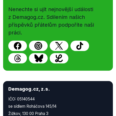
Nenechte si ujít nejnovější události
z Demagog.cz. Sdílením našich
příspěvků přátelům podpoříte naši
práci.
Demagog.cz, z.s.
IČO: 05140544
se sídlem Roháčova 145/14
Žižkov, 130 00 Praha 3