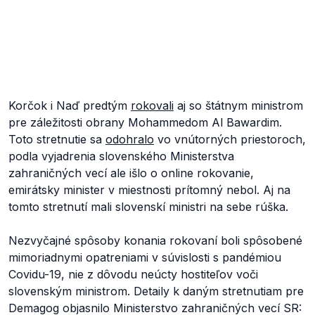
Korčok i Naď predtým
rokovali
aj so štátnym ministrom
pre záležitosti obrany Mohammedom Al Bawardim.
Toto stretnutie sa
odohralo
vo vnútorných priestoroch,
podla vyjadrenia slovenského Ministerstva
zahraničných vecí ale išlo o online rokovanie,
emirátsky minister v miestnosti prítomný nebol. Aj na
tomto stretnutí mali slovenskí ministri na sebe rúška.
Nezvyčajné spôsoby konania rokovaní boli spôsobené
mimoriadnymi opatreniami v súvislosti s pandémiou
Covidu-19, nie z dôvodu neúcty hostiteľov voči
slovenským ministrom. Detaily k daným stretnutiam pre
Demagog objasnilo Ministerstvo zahraničných vecí SR: