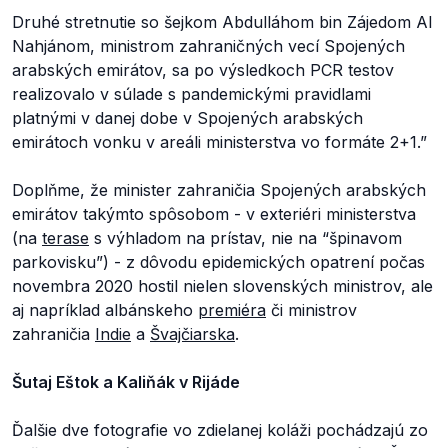
Druhé stretnutie so šejkom Abdulláhom bin Zájedom Al
Nahjánom, ministrom zahraničných vecí Spojených
arabských emirátov, sa po výsledkoch PCR testov
realizovalo v súlade s pandemickými pravidlami
platnými v danej dobe v Spojených arabských
emirátoch vonku v areáli ministerstva vo formáte 2+1
.”
Doplňme, že minister zahraničia Spojených arabských
emirátov takýmto spôsobom - v exteriéri ministerstva
(na
terase
s výhladom na prístav, nie na “špinavom
parkovisku”) - z dôvodu epidemických opatrení počas
novembra 2020 hostil nielen slovenských ministrov, ale
aj napríklad albánskeho
premiéra
či ministrov
zahraničia
Indie
a
Švajčiarska
.
Šutaj Eštok a Kaliňák v Rijáde
Ďalšie dve fotografie vo zdielanej koláži pochádzajú zo