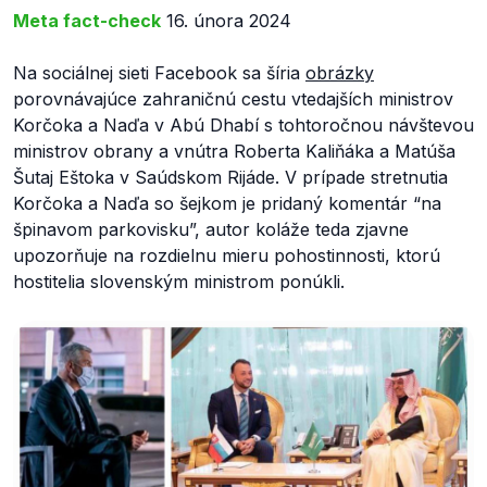
Meta fact-check
16. února 2024
Na sociálnej sieti Facebook sa šíria
obrázky
porovnávajúce zahraničnú cestu vtedajších ministrov
Korčoka a Naďa v Abú Dhabí s tohtoročnou návštevou
ministrov obrany a vnútra Roberta Kaliňáka a Matúša
Šutaj Eštoka v Saúdskom Rijáde. V prípade stretnutia
Korčoka a Naďa so šejkom je pridaný komentár “na
špinavom parkovisku”, autor koláže teda zjavne
upozorňuje na rozdielnu mieru pohostinnosti, ktorú
hostitelia slovenským ministrom ponúkli.