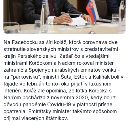
Na Facebooku sa šíri koláž, ktorá porovnáva dve
stretnutie slovenských ministrov s predstaviteľmi
krajín Perzského zálivu. Zatiaľ čo s vtedajšími
ministrami Korčokom a Naďom rokoval minister
zahraničia Spojených arabských emirátov vonku -
na “parkovisku”, ministri Šutaj Eštok a Kaliňák boli v
Rijáde vo februári tohto roku prijatí v luxusnom
interiéri. Koláž ale opomína, že fotka Korčoka s
Naďom pochádza z novembra 2020, kedy boli z
dôvodu pandémie Covidu-19 v platnosti prísne
opatrenia. Emirátsky minister takýmto spôsobom
prijímal viacerých štátnikov.