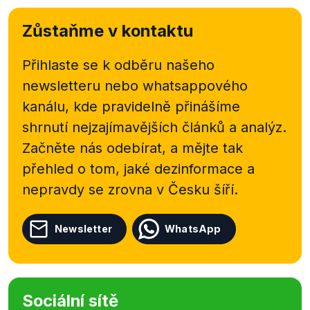
Zůstaňme v kontaktu
Přihlaste se k odběru našeho
newsletteru nebo
whatsappového
kanálu, kde pravidelně přinášíme
shrnutí nejzajímavějších článků a analýz.
Začněte nás odebírat, a mějte tak
přehled o tom, jaké dezinformace a
nepravdy se zrovna v Česku šíří.
Newsletter
WhatsApp
Sociální sítě