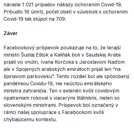
náraste 1 021 prípadov nákazy ochorením Covid-19.
Pribudlo 16 úmrtí, počet obetí v súvislosti s ochorením
Covid-19 tak stúpol na 709.
Záver
Facebookový príspevok poukazuje na to, že terajší
ministri Šustaj Eštok a Kaliňák boli v Saudskej Arábii
prijatí vo vnútri, Ivana Korčoka s Jaroslavom Naďom
ale v Spojených arabských emirátoch prijali len “na
špinavom parkovisku”. Tento rozdiel bol ale spôsobený
pandémiou Covidu-19, nie neúctou emirátskeho
ministra zahraničia. Ten v exteriéri kvôli covidovým
opatreniam rokoval s viacerými štátnikmi, nielen so
slovenskými ministrami. Príspevok bol označený v
rámci našej spolupráce s Facebookom kvôli
chýbajúcemu kontextu.