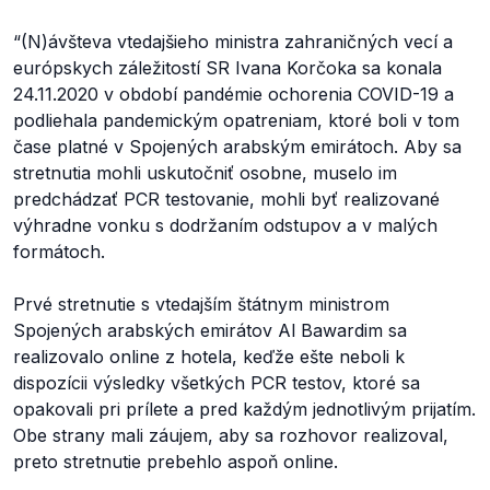
“
(N)ávšteva vtedajšieho ministra zahraničných vecí a
európskych záležitostí SR Ivana Korčoka sa konala
24.11.2020 v období pandémie ochorenia COVID-19 a
podliehala pandemickým opatreniam, ktoré boli v tom
čase platné v Spojených arabským emirátoch. Aby sa
stretnutia mohli uskutočniť osobne, muselo im
predchádzať PCR testovanie, mohli byť realizované
výhradne vonku s dodržaním odstupov a v malých
formátoch.
Prvé stretnutie s vtedajším štátnym ministrom
Spojených arabských emirátov Al Bawardim sa
realizovalo online z hotela, keďže ešte neboli k
dispozícii výsledky všetkých PCR testov, ktoré sa
opakovali pri prílete a pred každým jednotlivým prijatím.
Obe strany mali záujem, aby sa rozhovor realizoval,
preto stretnutie prebehlo aspoň online.