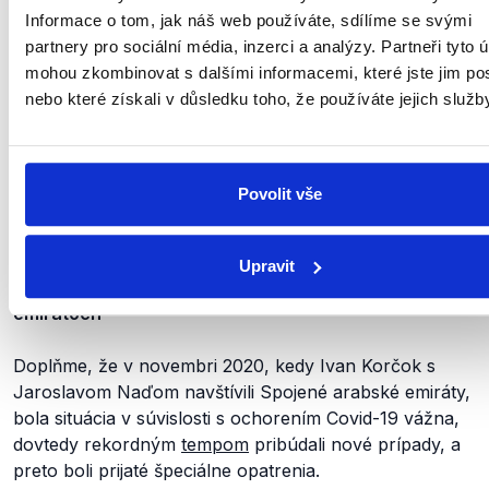
Informace o tom, jak náš web používáte, sdílíme se svými
partnery pro sociální média, inzerci a analýzy. Partneři tyto 
mohou zkombinovat s dalšími informacemi, které jste jim pos
nebo které získali v důsledku toho, že používáte jejich služb
Povolit vše
Upravit
Covid-19 na Slovensku a v Spojených arabských
emirátoch
Doplňme, že v novembri 2020, kedy Ivan Korčok s
Jaroslavom Naďom navštívili Spojené arabské emiráty,
bola situácia v súvislosti s ochorením Covid-19 vážna,
dovtedy rekordným
tempom
pribúdali nové prípady, a
preto boli prijaté špeciálne opatrenia.