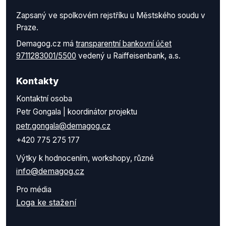
Zapsaný ve spolkovém rejstříku u Městského soudu v
Praze.
Demagog.cz má
transparentní bankovní účet
9711283001/5500
vedený u Raiffeisenbank, a.s.
Kontakty
Kontaktní osoba
Petr Gongala | koordinátor projektu
petr.gongala@demagog.cz
+420 775 275 177
Výtky k hodnocením, workshopy, různé
info@demagog.cz
Pro média
Loga ke stažení