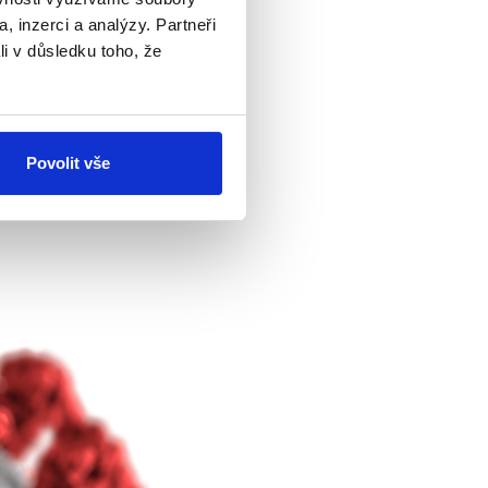
ednoho viru do buněk jiného.
, inzerci a analýzy. Partneři
imunitu.
li v důsledku toho, že
anze, a
nikoli
lidi, vloží
 je pak obsažen ve vakcíně
viru SARS-CoV-2, aniž by
Povolit vše
 oranžově a červeně) jinak
ci
a způsobuje následnou