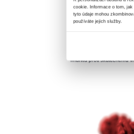
tzv.
rekombinantní vakcínu
cookie. Informace o tom, jak
Typicky se tak do buněk neš
tyto údaje mohou zkombinovat
používáte jejich služby.
V
případě
vakcíny AZD1222 
genetická informace
SARS-Co
a způsobí, že buňky naočko
v těle byl tento virus přít
virus proniká do lidských b
imunitu proti skutečnému 