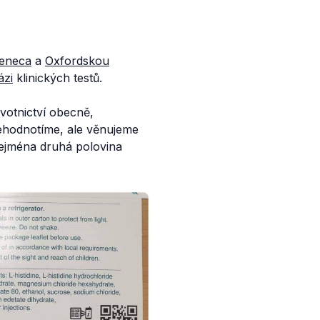
eneca
a
Oxfordskou
ázi
klinických testů.
votnictví obecně,
nehodnotíme, ale věnujeme
zejména druhá polovina