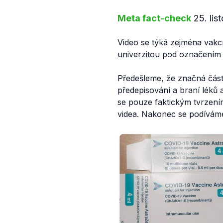
Meta fact-check
25. li
Video se týká zejména vak
univerzitou
pod označení
Předešleme, že značná část
předepisování a braní léků 
se pouze faktickým tvrzení
videa. Nakonec se podíváme