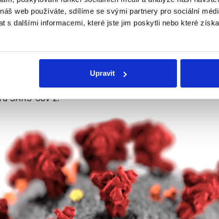
, která spočívá ve vložení genetické informace (
vektoru
) j
 náš web používáte, sdílíme se svými partnery pro sociální média
kodného viru vloží vektor toho, na který chceme vytvořit 
 s dalšími informacemi, které jste jim poskytli nebo které získa
se do oslabené verze viru nachlazení, který napadá šimp
V-2 (viru, způsobujícího covid-19). Takto upravený virus
vaného člověka začnou vytvářet tzv. proteinové výběžky 
Upravit
omný. S pomocí těchto výběžků (na ilustraci níže zobrazené
uněk. Jejich samotná přítomnost v těle vede k imunitní
reak
viru SARS-CoV-2.