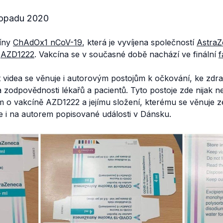
stopadu 2020
cíny
ChAdOx1 nCoV-19
, která je vyvíjena společností
AstraZ
m
AZD1222
. Vakcína se v současné době nachází ve finální
f
 videa se věnuje i autorovým postojům k očkování, ke zdra
a zodpovědnosti lékařů a pacientů. Tyto postoje zde nijak 
m o vakcíně AZD1222 a jejímu složení, kterému se věnuje 
 i na autorem popisované události v Dánsku.