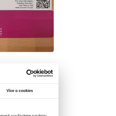
 verze
Wikipedie
a vysvětluje,
ené laboratorními metodami
Více o cookies
ířecí, nebo dokonce DNA
 člověka. Nová vakcína
ze znamená, že se
jedná
o
ěvnosti využíváme soubory