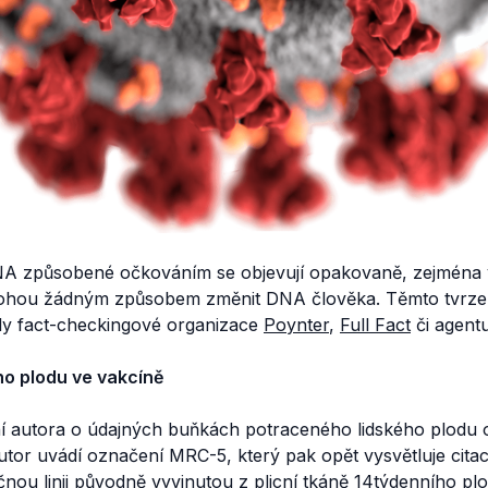
 způsobené očkováním se objevují opakovaně, zejména v 
mohou žádným způsobem změnit DNA člověka. Těmto tvrzení
ly fact-checkingové organizace
Poynter
,
Full Fact
či agent
o plodu ve vakcíně
ní autora o údajných buňkách potraceného lidského plodu
Autor uvádí označení
MRC-5
, který pak opět vysvětluje cita
čnou linii původně
vyvinutou
z plicní tkáně 14týdenního pl