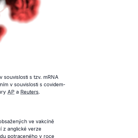
souvislosti s tzv. mRNA
m v souvislosti s covidem-
ury
AP
a
Reuters
.
 obsažených ve vakcíně
cí z anglické verze
odu potraceného v roce