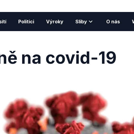
ítí
Politici
Výroky
Sliby
O nás
ně na covid-19