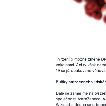
Tvrzení o možné změně DNA
vakcínami. Ani ty však ne
19 se již opakovaně věnova
Buňky potraceného lidskéh
Dále se zaměříme na tvrze
společnosti AstraZeneca. 
Wikipedie
. Jedná se o buně