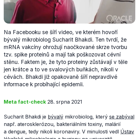
Na Facebooku se šíří video, ve kterém hovoří
bývalý mikrobiolog Sucharit Bhakdi. Ten tvrdí, že
mRNA vakcíny ohrožují naočkované skrze tvorbu
tzv. spike proteinů a mají tak poškozovat cévní
stěnu. Faktem je, že tyto proteiny zůstávají v těle
jen krátce a to ve svalových buňkách, nikoli v
cévách. Bhakdi již opakovaně šíří nepravdivé
informace k probíhající epidemii.
Meta fact-check
28. srpna 2021
Sucharit Bhakdi je
bývalý
mikrobiolog, který
se zabýval
např. aterosklerózou, bakteriálními toxiny, malárií
a dengue, tedy nikoli koronaviry. V minulosti vedl
Ústav