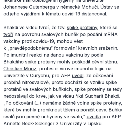
lékařské mikrobiologie a hygieny
na
univerzitě
Johannese Gutenberga
v německé Mohuči. Ústav se
od jeho vyjádření k tématu covid-19
distancoval
.
Bhakdi ve videu tvrdí, že tzv.
spike proteiny
, které se
tvoří
na povrchu svalových buněk po podání mRNA
vakcíny proti covidu-19, mohou vést
k
„pravděpodobnému“
formování krevních sraženin.
Po imunitní reakci na danou vakcínu by podle
Bhakdiho spike proteiny mohly poškodit cévní stěnu.
Christian Münz
, profesor virové imunobiologie na
univerzitě v Curychu, pro AFP
uvedl
, že očkování
probíhá nitrosvalově, proto dochází ke vzniku spike
proteinů ve svalových buňkách, spike proteiny se tedy
nedostávají do krve, jak ve videu říká Sucharit Bhakdi.
„
Po očkování (...) nemáme žádné volné spike proteiny,
které by mohly proniknout tělem a poničit cévy. Buňky
svalů jsou pevně uchyceny ve svalu,”
uvedla
pro AFP
Annette Beck-Sickinger z Univerzity v Lipsku.