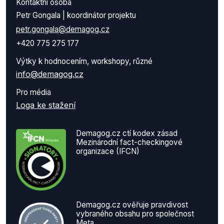
Kontaktní osoba
Petr Gongala | koordinátor projektu
petr.gongala@demagog.cz
+420 775 275 177
Výtky k hodnocením, workshopy, různé
info@demagog.cz
Pro média
Loga ke stažení
Demagog.cz ctí kodex zásad
Mezinárodní fact-checkingové
organizace (IFCN)
Demagog.cz ověřuje pravdivost
vybraného obsahu pro společnost
Meta