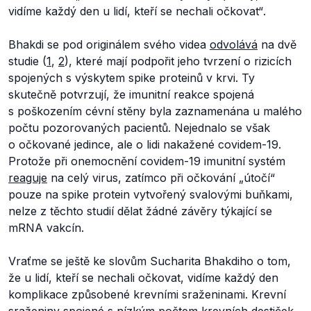
vidíme každý den u lidí, kteří se nechali očkovat“
.
Bhakdi se pod originálem svého videa
odvolává
na dvě
studie (
1
,
2
), které mají podpořit jeho tvrzení o rizicích
spojených s výskytem spike proteinů v krvi. Ty
skutečně potvrzují, že imunitní reakce spojená
s poškozením cévní stěny byla zaznamenána u malého
počtu pozorovaných pacientů. Nejednalo se však
o očkované jedince, ale o lidi nakažené covidem-19.
Protože při onemocnění covidem-19 imunitní systém
reaguje
na celý virus, zatímco při očkování „útočí“
pouze na spike protein vytvořený svalovými buňkami,
nelze z těchto studií dělat žádné závěry týkající se
mRNA vakcín.
Vraťme se ještě ke slovům Sucharita Bhakdiho o tom,
že u lidí, kteří se nechali očkovat, vidíme každý den
komplikace způsobené krevními sraženinami. Krevní