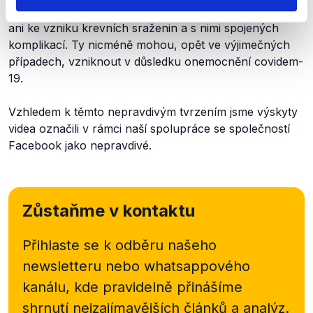
vakcínou nedochází k narušení cévní stěny, nedochází
ani ke vzniku krevních sraženin a s nimi spojených
komplikací. Ty nicméně mohou, opět ve výjimečných
případech, vzniknout v důsledku onemocnění covidem-
19.
Vzhledem k těmto nepravdivým tvrzením jsme výskyty
videa označili v rámci naší spolupráce se společností
Facebook jako nepravdivé.
Zůstaňme v kontaktu
Přihlaste se k odběru našeho
newsletteru nebo
whatsappového
kanálu, kde pravidelně přinášíme
shrnutí nejzajímavějších článků a analýz.