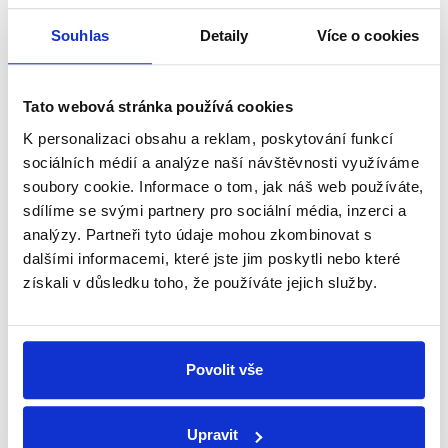
Dle vyjádření Evropské agentury pro léčivé přípravky
převažují přínosy vakcíny společnosti
AstraZeneca
Souhlas
Detaily
Více o cookies
a
Johnson & Johnson
(Janssen) nad riziky možných
nežádoucích účinků. Stejné
prohlášení
uvedlo také
americké Centrum pro kontrolu a prevenci nemocí
Tato webová stránka používá cookies
(CDC).
K personalizaci obsahu a reklam, poskytování funkcí
sociálních médií a analýze naší návštěvnosti využíváme
Sucharit Bhakdi se tedy dopouští několika
soubory cookie. Informace o tom, jak náš web používáte,
nepravdivých tvrzení. Uvádí, že spike proteiny
sdílíme se svými partnery pro sociální média, inzerci a
vytvořené v důsledku očkování mRNA vakcínou proti
analýzy. Partneři tyto údaje mohou zkombinovat s
covidu-19 se dostávají do cév, kde poškozují jejich
dalšími informacemi, které jste jim poskytli nebo které
stěny. Spike proteiny se ale po těle nikam nepohybují
získali v důsledku toho, že používáte jejich služby.
a zůstávají uchycené na svalových buňkách v místě
vpichu. Z tohoto tvrzení pak vychází i další nepravdy.
Jelikož spike proteiny vytvořené po očkování v cévách
nejsou, nemohou tam ani způsobit silnou imunitní
Povolit vše
reakci, která by poškodila cévní stěnu. Tu ale ve
výjimečných případech může poškodit virus, kterým se
Upravit
člověk nakazí. Protože v důsledku očkování mRNA