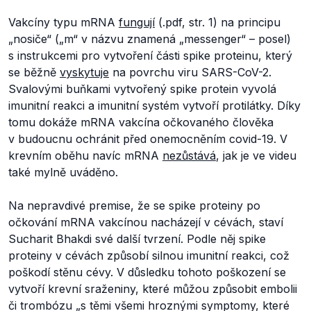
Vakcíny typu mRNA
fungují
(.pdf, str. 1) na principu
„nosiče“ („m“ v názvu znamená „messenger“ – posel)
s instrukcemi pro vytvoření části spike proteinu, který
se běžně
vyskytuje
na povrchu viru SARS-CoV-2.
Svalovými buňkami vytvořený spike protein vyvolá
imunitní reakci a imunitní systém vytvoří protilátky. Díky
tomu dokáže mRNA vakcína očkovaného člověka
v budoucnu ochránit před onemocněním covid-19. V
krevním oběhu navíc mRNA
nezůstává
, jak je ve videu
také mylně uváděno.
Na nepravdivé premise, že se spike proteiny po
očkování mRNA vakcínou nacházejí v cévách, staví
Sucharit Bhakdi své další tvrzení. Podle něj spike
proteiny v cévách způsobí silnou imunitní reakci, což
poškodí stěnu cévy. V důsledku tohoto poškození se
vytvoří krevní sraženiny, které můžou způsobit embolii
či trombózu „
s těmi všemi hroznými symptomy, které