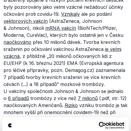
sraženiny spojené s nízkým počtem krevních destiček
byly pozorovány jako velmi vzácné nežádoucí účinky
očkování proti covidu-19.
Vznikaly
ale po podání
vektorových vakcín
(AstraZeneca, Johnson
& Johnson), nikoli
mRNA vakcín
(BioNTech/Pfizer,
Moderna, CureVac), kterých bylo ostatně jen v Česku
naočkováno
přes 10 milionů dávek. Tvorba krevních
sraženin po očkování vakcínou AstraZeneca
je velmi
vzácná
, z přibližně
„20 milionů očkovaných lidí z
EU/EHP (k 16. březnu 2021) EMA (Evropská agentura
pro léčivé přípravky, pozn. Demagog.cz) zaznamenala
7 případů tvorby krevních sraženin ve více krevních
cévách (...) a 18 případů”
mozkové trombózy.
U vakcíny společnosti Johnson & Johnson se jednalo
o
6 případů
trombózy z více než
7 milionů
(.pdf, str. 12)
naočkovaných Američanů.
Riziko
vzniku trombóz je tak
mnohem vyšší při onemocnění covidem-19 než při
očkování proti němu.