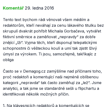
Komentář
29. ledna 2016
Tento text bychom rádi věnovali všem médiím a
redaktorům, kteří neváhají za cenu lákavého titulku bez
skrupulí dvakrát pohřbít Michaila Gorbačeva, vytvářet
fiktivní směrnice a zaměňovat „nepravdy“ za dobře
znějící „lži“. Vyjma těch, kteří disponují telepatickými
schopnostmi či věšteckou koulí a umí tak zjistit lživý
úmysl za výrokem. Ti jsou, samozřejmě, takříkajíc z
obliga
Často se v Demagog.cz zamýšlíme nad příčinami toho,
proč redaktoři a komentující naši nejméně oblíbenou
kategorii „nepravda“ tak často zaměňují za „lež“. Jsme
analytici, a tak jsme se standardně sešli u flipchartu a
identifikovali několik možných příčin.
1. Na klávesnicích redaktorů a komentujících se