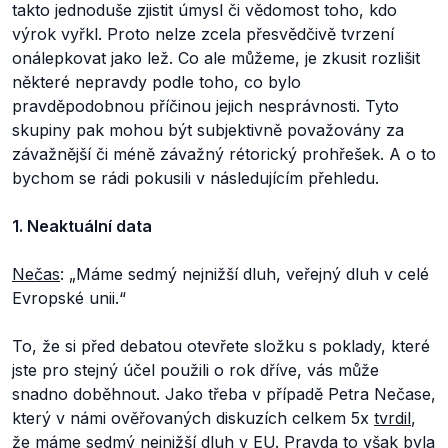
takto jednoduše zjistit úmysl či vědomost toho, kdo
výrok vyřkl. Proto nelze zcela přesvědčivě tvrzení
onálepkovat jako lež. Co ale můžeme, je zkusit rozlišit
některé nepravdy podle toho, co bylo
pravděpodobnou příčinou jejich nesprávnosti. Tyto
skupiny pak mohou být subjektivně považovány za
závažnější či méně závažný rétorický prohřešek. A o to
bychom se rádi pokusili v následujícím přehledu.
1. Neaktuální data
Nečas
: „Máme sedmý nejnižší dluh, veřejný dluh v celé
Evropské unii.“
To, že si před debatou otevřete složku s poklady, které
jste pro stejný účel použili o rok dříve, vás může
snadno doběhnout. Jako třeba v případě Petra Nečase,
který v námi ověřovaných diskuzích celkem 5x
tvrdil
,
že máme sedmý nejnižší dluh v EU. Pravda to však byla