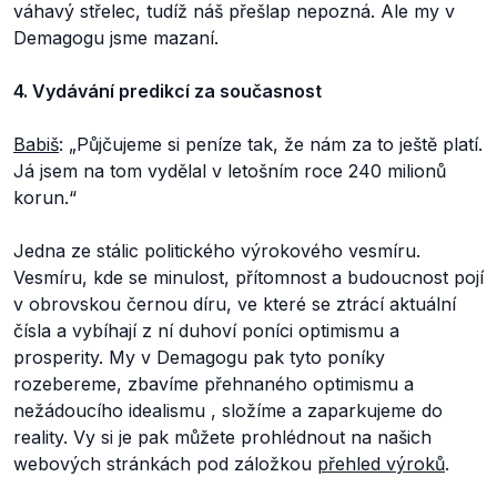
váhavý střelec, tudíž náš přešlap nepozná. Ale my v
Demagogu jsme mazaní.
4. Vydávání predikcí za současnost
Babiš
: „Půjčujeme si peníze tak, že nám za to ještě platí.
Já jsem na tom vydělal v letošním roce 240 milionů
korun.“
Jedna ze stálic politického výrokového vesmíru.
Vesmíru, kde se minulost, přítomnost a budoucnost pojí
v obrovskou černou díru, ve které se ztrácí aktuální
čísla a vybíhají z ní duhoví poníci optimismu a
prosperity. My v Demagogu pak tyto poníky
rozebereme, zbavíme přehnaného optimismu a
nežádoucího idealismu , složíme a zaparkujeme do
reality. Vy si je pak můžete prohlédnout na našich
webových stránkách pod záložkou
přehled výroků
.