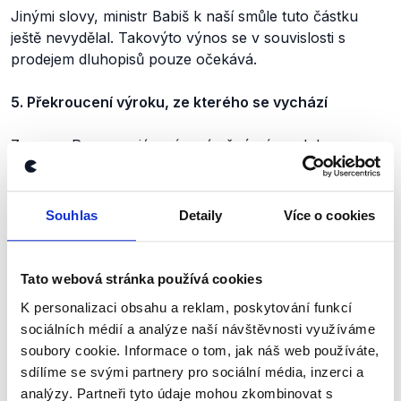
Jinými slovy, ministr Babiš k naší smůle tuto částku
ještě nevydělal. Takovýto výnos se v souvislosti s
prodejem dluhopisů pouze očekává.
5. Překroucení výroku, ze kterého se vychází
Zeman
: „Pan premiér má umírněný názor, kdy
explicitně řekl, že to není organizovaná invaze, abych
ho přesně citoval, kdy explicitně řekl, když byl ještě v
Šanghaji, že neexistuje souvislost mezi migrací a
Souhlas
Detaily
Více o cookies
teroristy, zatímco já tvrdím, že tato souvislost existuje.“
Místopřísežné prohlášení o autenticitě nedělá výrok
Tato webová stránka používá cookies
autentickým. Premiér Sobotka totiž tuto myšlenku při
K personalizaci obsahu a reklam, poskytování funkcí
návštěvě Číny nevyslovil. Výrok vázaný na předpoklad,
sociálních médií a analýze naší návštěvnosti využíváme
který není správný, pak tedy samozřejmě nemůže být
soubory cookie. Informace o tom, jak náš web používáte,
správný. Jde o klasickou rétorickou techniku:
sdílíme se svými partnery pro sociální média, inzerci a
překroutit tvrzení, vyhrotit jej do extrémní polohy a
analýzy. Partneři tyto údaje mohou zkombinovat s