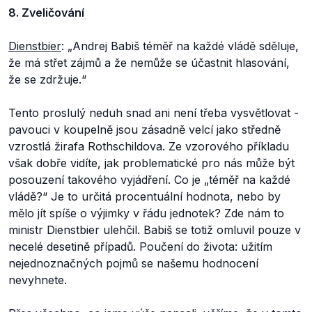
8. Zveličování
Dienstbier
: „Andrej Babiš téměř na každé vládě sděluje,
že má střet zájmů a že nemůže se účastnit hlasování,
že se zdržuje.“
Tento proslulý neduh snad ani není třeba vysvětlovat -
pavouci v koupelně jsou zásadně velcí jako středně
vzrostlá žirafa Rothschildova. Ze vzorového příkladu
však dobře vidíte, jak problematické pro nás může být
posouzení takového vyjádření. Co je „téměř na každé
vládě?“ Je to určitá procentuální hodnota, nebo by
mělo jít spíše o výjimky v řádu jednotek? Zde nám to
ministr Dienstbier ulehčil. Babiš se totiž omluvil pouze v
necelé desetině případů. Poučení do života: užitím
nejednoznačných pojmů se našemu hodnocení
nevyhnete.