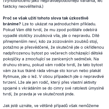
(Vyhodnoceno jako nejpravděpodobnější varianta, leč
fakticky neověřitelná.)
Proč se však užití tohoto slova tak úzkostlivě
bráníme?
Lze to ukázat na jednoduchém příkladu.
Pokud Vám dítě tvrdí, že mu zpod polštáře odebírá
vypadlé stoličky zoubková víla, jde o nepravdu. Dítě
přinejmenším neví, kdo za zcizováním zoubků stojí,
potažmo je přesvědčené, že skutečně jde o okřídlenou
nadpřirozenou bytost po večerech obcházející dětské
pokojíčky a zmocňující se zanícených sedmiček. Na
druhou stranu, pokud vám rodiče tvrdí, že tato bytost
vám za kus tkáně ráda věnuje sto korun nebo plakát
Rytmuse, jde o lež. V obou případech jde o nepravdivé
tvrzení. Lže ale jen rodič, který přes vlastní aktivity
spojené s vkrádáním se do cimry své ratolesti úmyslně
tvrdí, že pravda je ve skutečnosti jinde.
Jak jistě uznáte, ve většině případů však nemůžeme