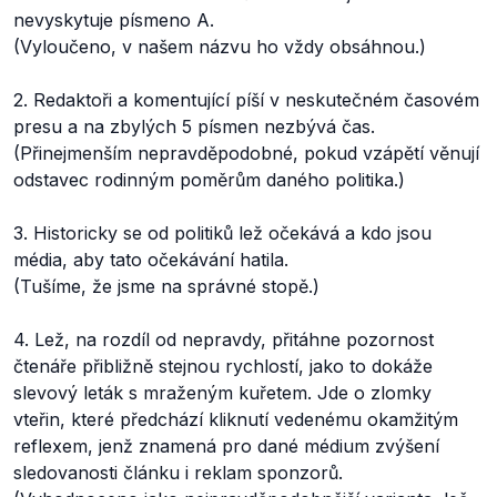
nevyskytuje písmeno A.
(Vyloučeno, v našem názvu ho vždy obsáhnou.)
2. Redaktoři a komentující píší v neskutečném časovém
presu a na zbylých 5 písmen nezbývá čas.
(Přinejmenším nepravděpodobné, pokud vzápětí věnují
odstavec rodinným poměrům daného politika.)
3. Historicky se od politiků lež očekává a kdo jsou
média, aby tato očekávání hatila.
(Tušíme, že jsme na správné stopě.)
4. Lež, na rozdíl od nepravdy, přitáhne pozornost
čtenáře přibližně stejnou rychlostí, jako to dokáže
slevový leták s mraženým kuřetem. Jde o zlomky
vteřin, které předchází kliknutí vedenému okamžitým
reflexem, jenž znamená pro dané médium zvýšení
sledovanosti článku i reklam sponzorů.