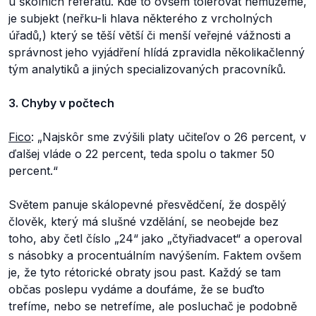
u školních referátů. Kde to ovšem tolerovat nemůžeme,
je subjekt (neřku-li hlava některého z vrcholných
úřadů,) který se těší větší či menší veřejné vážnosti a
správnost jeho vyjádření hlídá zpravidla několikačlenný
tým analytiků a jiných specializovaných pracovníků.
3. Chyby v počtech
Fico
: „Najskôr sme zvýšili platy učiteľov o 26 percent, v
ďalšej vláde o 22 percent, teda spolu o takmer 50
percent.“
Světem panuje skálopevné přesvědčení, že dospělý
člověk, který má slušné vzdělání, se neobejde bez
toho, aby četl číslo „24“ jako „čtyřiadvacet“ a operoval
s násobky a procentuálním navýšením. Faktem ovšem
je, že tyto rétorické obraty jsou past. Každý se tam
občas poslepu vydáme a doufáme, že se buďto
trefíme, nebo se netrefíme, ale posluchač je podobně