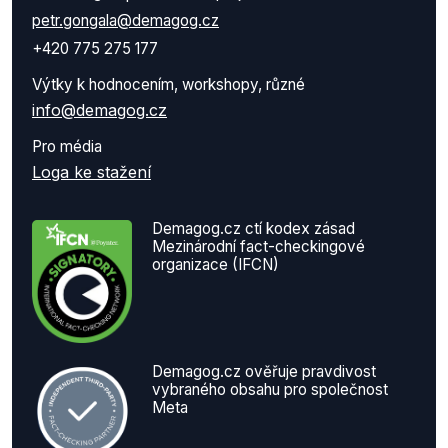
petr.gongala@demagog.cz
+420 775 275 177
Výtky k hodnocením, workshopy, různé
info@demagog.cz
Pro média
Loga ke stažení
Demagog.cz ctí kodex zásad
Mezinárodní fact-checkingové
organizace (IFCN)
Demagog.cz ověřuje pravdivost
vybraného obsahu pro společnost
Meta