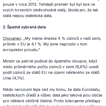
pouze v roce 2012. Tehdejší premiér byl byl sice ve
svých tvrzeních obdivuhodně stálý, škoda jen, že tak
stálá nejsou statistická data.
2. Špatně vybraná data
Chovanec
: „My máme dneska 4 % cizinců v naší zemi,
průměr v EU je 4,1 %. My jsme naprosto v tom
evropském proudu.“
Ministr se patrně podíval do špatného sloupce, když
místo průměrného počtu cizinců v zemi (6,6%) uvedl
podíl cizinců ze států EU na území některého ze států
Unie (4,1%).
Nikdo nerozumí lépe než my tomu, že data Eurostatu,
statistických úřadů a vůbec data jako taková jsou občas
pro některé obtížně čitelná. Proto tolerujeme přešlapy