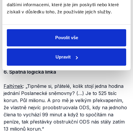
nakonec elegantně rozbít jednoduchými, leč zdrcujícími
dalšími informacemi, které jste jim poskytli nebo které
argumenty.
získali v důsledku toho, že používáte jejich služby.
Existuje tvrzení, že v této technice vynikají zejména
osoby ženského pohlaví, které údajně dovedou
interpretovat i senzorické procesy. Není to však
Povolit vše
podloženo americkými ani britskými vědci,
nedovolujeme si tedy toto genderově nekorektní
Upravit
nařčení nijak rozvádět.
6. Špatná logická linka
Faltýnek
: „Tipněme si, přátelé, kolik stojí jedna hodina
jednání Poslanecké sněmovny? (…) Je to 525 tisíc
korun. Půl milionu. A pro mě je velkým překvapením,
že vlastně nejvíc proobstruovala ODS, kdy na jednoho
člena to vychází 99 minut a když to spočítám na
peníze, tak přestávky obstrukční ODS nás stály zatím
13 milionů korun.“