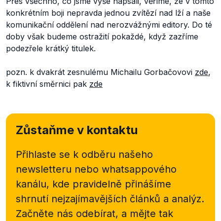
Přes všechno, co jsme výše napsali, věříme, že v tomto
konkrétním boji nepravda jednou zvítězí nad lží a naše
komunikační oddělení nad nerozvážnými editory. Do té
doby však budeme ostražití pokaždé, když zazříme
podezřele krátký titulek.
pozn. k dvakrát zesnulému Michailu Gorbačovovi
zde
,
k fiktivní směrnici pak
zde
Zůstaňme v kontaktu
Přihlaste se k odběru našeho
newsletteru nebo
whatsappového
kanálu, kde pravidelně přinášíme
shrnutí nejzajímavějších článků a analýz.
Začněte nás odebírat, a mějte tak