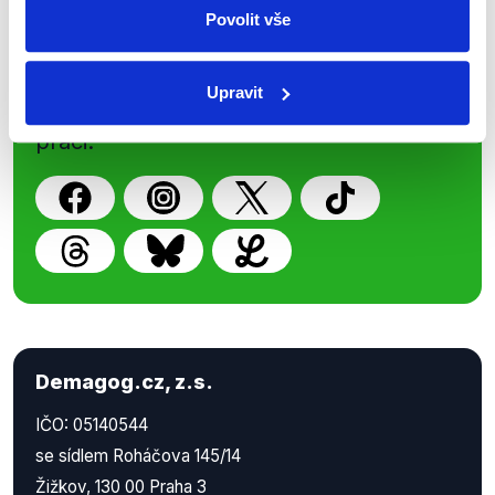
Povolit vše
Nenechte si ujít nejnovější události
z Demagog.cz. Sdílením našich
Upravit
příspěvků přátelům podpoříte naši
práci.
Demagog.cz, z.s.
IČO: 05140544
se sídlem Roháčova 145/14
Žižkov, 130 00 Praha 3