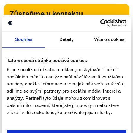
Zůstaňme v kontaktu
Přihlaste se k odběru našeho
newsletteru nebo
whatsappového
Souhlas
Detaily
Více o cookies
kanálu, kde pravidelně přinášíme
shrnutí nejzajímavějších článků a analýz.
Tato webová stránka používá cookies
Začněte nás odebírat, a mějte tak
K personalizaci obsahu a reklam, poskytování funkcí
přehled o tom, jaké dezinformace a
sociálních médií a analýze naší návštěvnosti využíváme
nepravdy se zrovna v Česku šíří.
soubory cookie. Informace o tom, jak náš web používáte,
sdílíme se svými partnery pro sociální média, inzerci a
analýzy. Partneři tyto údaje mohou zkombinovat s
Newsletter
WhatsApp
dalšími informacemi, které jste jim poskytli nebo které
získali v důsledku toho, že používáte jejich služby.
Sociální sítě