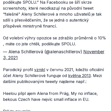
poděkujte SPOLU.”
Na Facebooku se šíří skrze
screenshoty, které neodkazují na původní tweet
“falešné” Aleny Schillerové a mnoho uživatelů je tak
sdílí s přesvědčením, že se jedná o autentický
příspěvek ministryně financí.
Od volební výhry opozice se zdražilo průměrně o 10%
, máte co jste chtěli, poděkujte SPOLU.
— Alena Schillerová (@aIenaschilIerov)
November
3, 2021
Parodický profil
vznikl
v červnu 2021, kdežto oficiální
účet Aleny Schillerové funguje od
května 2013
. Mezi
dalšími publikovanými tweety najdeme např.:
Heelou pílpl ajem Alena from Prág, My no inflace,
bekous Czech have nejvíc small inflace in EU.