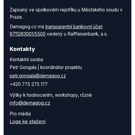
Zapsaný ve spolkovém rejstříku u Městského soudu v
Praze.
Demagog.cz má
transparentní bankovní účet
9711283001/5500
vedený u Raiffeisenbank, a.s.
Kontakty
Kontaktní osoba
Petr Gongala | koordinátor projektu
petr.gongala@demagog.cz
+420 775 275 177
Výtky k hodnocením, workshopy, různé
info@demagog.cz
Pro média
Loga ke stažení