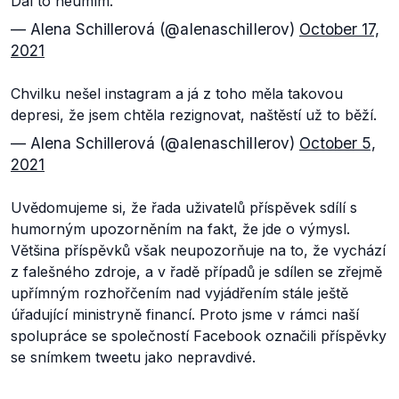
Dál to neumím.
— Alena Schillerová (@aIenaschilIerov)
October 17,
2021
Chvilku nešel instagram a já z toho měla takovou
depresi, že jsem chtěla rezignovat, naštěstí už to běží.
— Alena Schillerová (@aIenaschilIerov)
October 5,
2021
Uvědomujeme si, že řada uživatelů příspěvek sdílí s
humorným upozorněním na fakt, že jde o výmysl.
Většina příspěvků však neupozorňuje na to, že vychází
z falešného zdroje, a v řadě případů je sdílen se zřejmě
upřímným rozhořčením nad vyjádřením stále ještě
úřadující ministryně financí. Proto jsme v rámci naší
spolupráce se společností Facebook označili příspěvky
se snímkem tweetu jako nepravdivé.