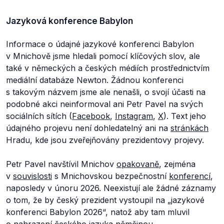
Jazyková konference Babylon
Informace o údajné jazykové konferenci Babylon
v Mnichově jsme hledali pomocí klíčových slov, ale
také v německých a českých médiích prostřednictvím
mediální databáze Newton. Žádnou konferenci
s takovým názvem jsme ale nenašli, o svojí účasti na
podobné akci neinformoval ani Petr Pavel na svých
sociálních sítích (
Facebook
,
Instagram
,
X
). Text jeho
údajného projevu není dohledatelný ani na
stránkách
Hradu, kde jsou zveřejňovány prezidentovy projevy.
Petr Pavel navštívil Mnichov
opakovaně
, zejména
v
souvislosti
s Mnichovskou bezpečnostní
konferencí
,
naposledy v únoru 2026. Neexistují ale žádné záznamy
o tom, že by český prezident vystoupil na „jazykové
konferenci Babylon 2026“, natož aby tam mluvil
o nahrazení českého jazyka němčinou.