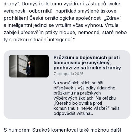
drony“.
Domýšlí si k tomu vyjádření zástupců laické
veřejnosti i odborníků, například smyšlené tiskové
prohlášení České ornitologické společnosti:
„Zdraví
a inteligentní jedinci se vrtulím včas vyhnou. Vrtule
zabíjejí především ptáky hloupé, nemocné, staré nebo
ty s nízkou situační inteligencí.“
Průzkum o bojovnících proti
komunismu je smyšlený,
pochází ze satirické stránky
7. listopadu 2025
Na sociálních sítích se šíří
příspěvek s výsledky údajného
průzkumu na pražských
výběrových školách. Na otázku
„Kterého bojovníka proti
komunismu si nejvíc vážíte?“ měla
odpovědět většina...
S humorem Strakoš komentoval také možnou další