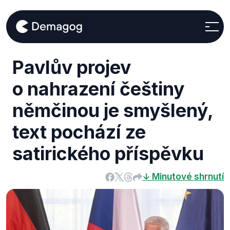
Pavlův projev
o nahrazení češtiny
němčinou je smyšlený,
text pochází ze
satirického příspěvku
↓ Minutové shrnutí