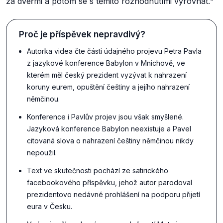
za dveřmi a potom se s těmito rozhodnutími vyrovnat.“
Proč je příspěvek nepravdivý?
Autorka videa čte části údajného projevu Petra Pavla
z jazykové konference Babylon v Mnichově, ve
kterém měl český prezident vyzývat k nahrazení
koruny eurem, opuštění češtiny a jejího nahrazení
němčinou.
Konference i Pavlův projev jsou však smyšlené.
Jazyková konference Babylon neexistuje a Pavel
citovaná slova o nahrazení češtiny němčinou nikdy
nepoužil.
Text ve skutečnosti pochází ze satirického
facebookového příspěvku, jehož autor parodoval
prezidentovo nedávné prohlášení na podporu přijetí
eura v Česku.