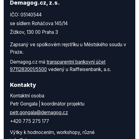
Demagog.cz, z.s.
IČO: 05140544
se sídlem Roháčova 145/14
Žižkov, 130 00 Praha 3
Zapsaný ve spolkovém rejstříku u Městského soudu v
Praze.
Demagog.cz má
transparentní bankovní účet
9711283001/5500
vedený u Raiffeisenbank, a.s.
Kontakty
Kontaktní osoba
Petr Gongala | koordinátor projektu
petr.gongala@demagog.cz
+420 775 275 177
Výtky k hodnocením, workshopy, různé