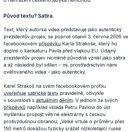
Původ textu? Satira.
Text, který autorka videa představuje jako autentický
prezidentův projev, se poprvé objevil 3. června 2026 ve
facebookovém
příspěvku
Karla Strakoše, který ho
doplnil o karikaturu Pavla před vlajkou EU. Údajný
prezidentův projev nicméně původně vznikl jako satira
a až následně byl sdílen – mj. prostřednictvím námi
ověřovaného videa – jako autentický.
Karel Strakoš na svém facebookovém profilu
uveřejňuje
satirické
texty
pravidelně, obvykle
v souvislosti s
aktuálním
děním
. V jednom ze svých
příspěvků
například vkládá Petru Pavlovi do úst
myšlenku propojit větrné elektrárny s českou
protivzdušnou obranou:
„Velké vrtule o průměru přes
150 metrů dokážou fyzicky srážet nízkoletající ruské