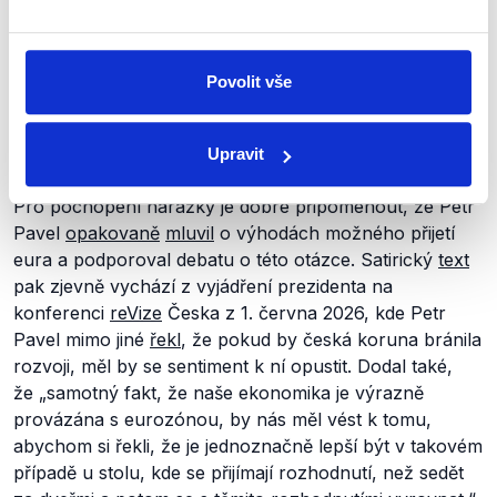
přeneseny do absurdní roviny údajného nahrazení
českého jazyka němčinou.
„Opusťme staré relikty, které
nám brání v postupu. Korunu i jazyk. Budoucnost patří
Povolit vše
těm, kteří mají odvahu změnit to, co už neslouží
pokroku,“
zmiňuje například autor příspěvku údajná
Pavlova slova.
Upravit
Pro pochopení narážky je dobré připomenout, že Petr
Pavel
opakovaně
mluvil
o výhodách možného přijetí
eura a podporoval debatu o této otázce. Satirický
text
pak zjevně vychází z vyjádření prezidenta na
konferenci
reVize
Česka z 1. června 2026, kde Petr
Pavel mimo jiné
řekl
, že pokud by česká koruna bránila
rozvoji, měl by se sentiment k ní opustit. Dodal také,
že
„samotný fakt, že naše ekonomika je výrazně
provázána s eurozónou, by nás měl vést k tomu,
abychom si řekli, že je jednoznačně lepší být v takovém
případě u stolu, kde se přijímají rozhodnutí, než sedět