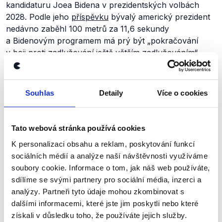
kandidaturu Joea Bidena v prezidentských volbách
2028. Podle jeho
příspěvku
bývalý americký prezident
nedávno zaběhl 100 metrů za 11,6 sekundy
a Bidenovým programem má prý být
„pokračování
v boji proti zadlužování ještě větším zadlužováním“
.
Strakoš
komentoval
také finanční situaci Knihovny
Václava Havla. Prezidentská kancelář údajně navrhuje
prodávat poličky a lavičky Václava Havla.
Souhlas
Detaily
Více o cookies
Ve smyšleném
projevu
Petra Pavla z „jazykové
konference Babylon“ používá autor nadsázku
Tato webová stránka používá cookies
a záměrně přehání některé argumenty, aby parodoval
K personalizaci obsahu a reklam, poskytování funkcí
debatu o přijetí eura.
„Pokud bychom přijali jako hlavní
sociálních médií a analýze naší návštěvnosti využíváme
komunikační jazyk němčinu, která je v Evropě mnohem
soubory cookie. Informace o tom, jak náš web používáte,
více rozšířená, dali bychom našim dětem férovou šanci
sdílíme se svými partnery pro sociální média, inzerci a
uspět. Česky se můžou učit jako druhý jazyk. Stejně
analýzy. Partneři tyto údaje mohou zkombinovat s
jako u koruny platí, že s českým jazykem sedíme za
dalšími informacemi, které jste jim poskytli nebo které
dveřmi.“
V satirické verzi jsou argumenty, které se
získali v důsledku toho, že používáte jejich služby.
běžně objevují v diskusi o společné evropské měně,