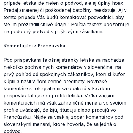
prípade letiska ide nielen o podvod, ale aj úplný hoax.
Predaj stratenej či poškodenej batožiny neexistuje. Aj v
tomto prípade Vás budú kontaktovať podvodníci, aby
ste im prezradili citlivé údaje.“
Polícia taktiež upozorňuje
na podobný podvod s poštovými zásielkami.
Komentujúci z Francúzska
Pod
príspevkami
falošnej stránky letiska sa nachádza
niekoľko pochvalných komentárov v slovenčine, na
prvý pohľad od spokojných zákazníkov, ktorí si kufor
kúpili a našli v ňom cenné predmety. Rovnaké
komentáre s fotografiami sa opakujú v každom
príspevku falošného profilu letiska. Veľká väčšina
komentujúcich má však zahraničné mená a vo svojom
profile uvádzajú, že žijú, študujú alebo pracujú vo
Francúzsku. Nájde sa však aj zopár komentárov pod
slovenskými menami, ktoré hovoria, že sa jedná o
podvod.