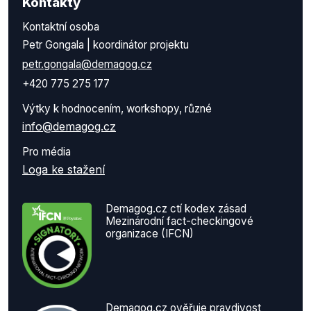
Kontakty
Kontaktní osoba
Petr Gongala | koordinátor projektu
petr.gongala@demagog.cz
+420 775 275 177
Výtky k hodnocením, workshopy, různé
info@demagog.cz
Pro média
Loga ke stažení
Demagog.cz ctí kodex zásad
Mezinárodní fact-checkingové
organizace (IFCN)
Demagog.cz ověřuje pravdivost