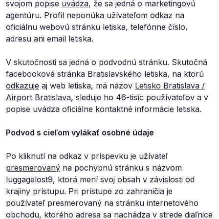
svojom popise
uvádza
, že sa jedná o marketingovú
agentúru. Profil neponúka užívateľom odkaz na
oficiálnu webovú stránku letiska, telefónne číslo,
adresu ani email letiska.
V skutočnosti sa jedná o podvodnú stránku. Skutočná
facebooková stránka Bratislavského letiska, na ktorú
odkazuje
aj web letiska, má názov
Letisko Bratislava /
Airport Bratislava
,
sleduje ho 46-tisíc používateľov a v
popise uvádza oficiálne kontaktné informácie letiska.
Podvod s cieľom vylákať osobné údaje
Po kliknutí na odkaz v príspevku je užívateľ
presmerovaný
na pochybnú stránku s názvom
luggagelost9
, ktorá mení svoj obsah v závislosti od
krajiny prístupu. Pri prístupe zo zahraničia je
používateľ presmerovaný na stránku internetového
obchodu, ktorého adresa sa nachádza v strede diaľnice