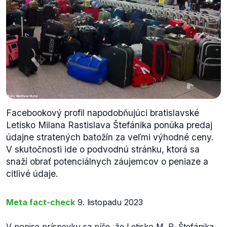
Facebookový profil napodobňujúci bratislavské
Letisko Milana Rastislava Štefánika ponúka predaj
údajne stratených batožín za veľmi výhodné ceny.
V skutočnosti ide o podvodnú stránku, ktorá sa
snaží obrať potenciálnych záujemcov o peniaze a
citlivé údaje.
Meta fact-check
9. listopadu 2023
V popise
príspevku
sa píše, že Letisko M. R. Štefánika