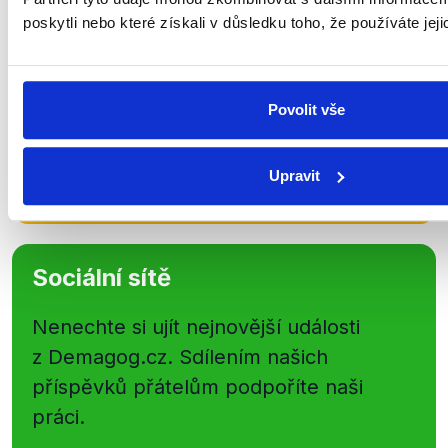
poskytli nebo které získali v důsledku toho, že používáte jeji
shrnutí nejzajímavějších článků a analýz.
Začněte nás odebírat, a mějte tak
přehled o tom, jaké dezinformace a
Povolit vše
nepravdy se zrovna v Česku šíří.
Newsletter
WhatsApp
Upravit
Sociální sítě
Nenechte si ujít nejnovější události
z Demagog.cz. Sdílením našich
příspěvků přátelům podpoříte naši
práci.