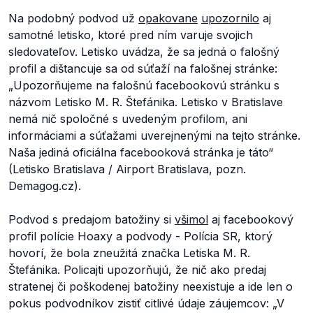
Na podobný podvod už
opakovane
upozornilo
aj
samotné letisko, ktoré pred ním varuje svojich
sledovateľov. Letisko uvádza, že sa jedná o falošný
profil a dištancuje sa od súťaží na falošnej stránke:
„
Upozorňujeme na falošnú facebookovú stránku s
názvom Letisko M. R. Štefánika. Letisko v Bratislave
nemá nič spoločné s uvedeným profilom, ani
informáciami a súťažami uverejnenými na tejto stránke.
Naša jediná oficiálna facebooková stránka je táto“
(Letisko Bratislava / Airport Bratislava, pozn.
Demagog.cz).
Podvod s predajom batožiny si
všimol
aj facebookový
profil polície
Hoaxy a podvody - Polícia SR
, ktorý
hovorí, že bola zneužitá značka Letiska M. R.
Štefánika. Policajti upozorňujú, že nič ako predaj
stratenej či poškodenej batožiny neexistuje a ide len o
pokus podvodníkov zistiť citlivé údaje záujemcov:
„V