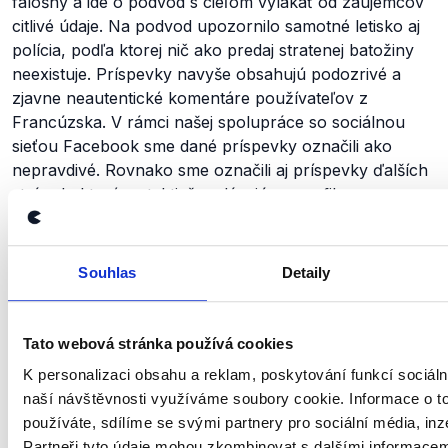
falošný a ide o podvod s cieľom vylákať od záujemcov
citlivé údaje. Na podvod upozornilo samotné letisko aj
polícia, podľa ktorej nič ako predaj stratenej batožiny
neexistuje. Príspevky navyše obsahujú podozrivé a
zjavne neautentické komentáre používateľov z
Francúzska. V rámci našej spolupráce so sociálnou
sieťou Facebook sme dané príspevky označili ako
nepravdivé. Rovnako sme označili aj príspevky ďalších
stránok
, ktoré sa taktiež vydávajú za profil
bratislavského letiska a podvodne ponúkajú „stratené“
batožiny.
Souhlas
Detaily
Zůstaňme v kontaktu
Tato webová stránka používá cookies
K personalizaci obsahu a reklam, poskytování funkcí sociáln
Přihlaste se k odběru našeho
naší návštěvnosti využíváme soubory cookie. Informace o t
newsletteru nebo
whatsappového
používáte, sdílíme se svými partnery pro sociální média, inz
kanálu, kde pravidelně přinášíme
Partneři tyto údaje mohou zkombinovat s dalšími informacemi