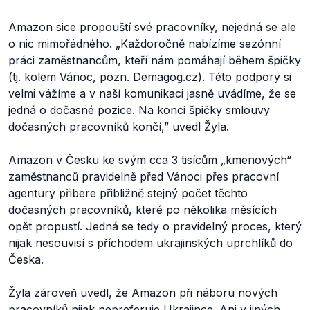
Amazon sice propouští své pracovníky, nejedná se ale
o nic mimořádného.
„Každoročně nabízíme sezónní
práci zaměstnancům, kteří nám pomáhají během špičky
(tj. kolem Vánoc, pozn. Demagog.cz)
. Této podpory si
velmi vážíme a v naší komunikaci jasně uvádíme, že se
jedná o dočasné pozice. Na konci špičky smlouvy
dočasných pracovníků končí,”
uvedl Žyla.
Amazon v Česku ke svým cca
3 tisícům
„kmenových“
zaměstnanců pravidelně před Vánoci přes pracovní
agentury přibere přibližně stejný počet těchto
dočasných pracovníků, které po několika měsících
opět propustí. Jedná se tedy o pravidelný proces, který
nijak nesouvisí s příchodem ukrajinských uprchlíků do
Česka.
Žyla zároveň uvedl, že Amazon při náboru nových
pracovníků nijak nepreferuje Ukrajince. Ani v jiných