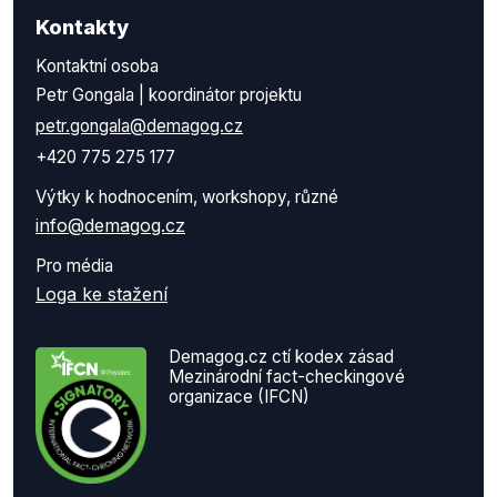
Kontakty
Kontaktní osoba
Petr Gongala | koordinátor projektu
petr.gongala@demagog.cz
+420 775 275 177
Výtky k hodnocením, workshopy, různé
info@demagog.cz
Pro média
Loga ke stažení
Demagog.cz ctí kodex zásad
Mezinárodní fact-checkingové
organizace (IFCN)