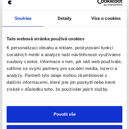
kanálu, kde pravidelně přinášíme
shrnutí nejzajímavějších článků a analýz.
Souhlas
Detaily
Více o cookies
Začněte nás odebírat, a mějte tak
přehled o tom, jaké dezinformace a
nepravdy se zrovna v Česku šíří.
Tato webová stránka používá cookies
K personalizaci obsahu a reklam, poskytování funkcí
sociálních médií a analýze naší návštěvnosti využíváme
Newsletter
WhatsApp
soubory cookie. Informace o tom, jak náš web používáte,
sdílíme se svými partnery pro sociální média, inzerci a
analýzy. Partneři tyto údaje mohou zkombinovat s
dalšími informacemi, které jste jim poskytli nebo které
Sociální sítě
získali v důsledku toho, že používáte jejich služby.
Nenechte si ujít nejnovější události
z Demagog.cz. Sdílením našich
Povolit vše
příspěvků přátelům podpoříte naši
práci.