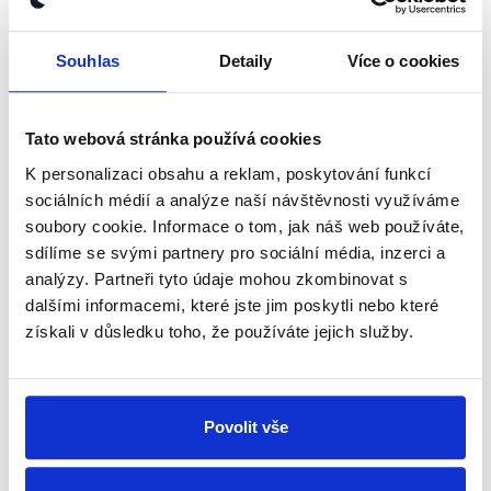
kanálu, kde pravidelně přinášíme
shrnutí nejzajímavějších článků a analýz.
Souhlas
Detaily
Více o cookies
Začněte nás odebírat, a mějte tak
přehled o tom, jaké dezinformace a
nepravdy se zrovna v Česku šíří.
Tato webová stránka používá cookies
K personalizaci obsahu a reklam, poskytování funkcí
Newsletter
WhatsApp
sociálních médií a analýze naší návštěvnosti využíváme
soubory cookie. Informace o tom, jak náš web používáte,
sdílíme se svými partnery pro sociální média, inzerci a
analýzy. Partneři tyto údaje mohou zkombinovat s
Sociální sítě
dalšími informacemi, které jste jim poskytli nebo které
získali v důsledku toho, že používáte jejich služby.
Nenechte si ujít nejnovější události
z Demagog.cz. Sdílením našich
Povolit vše
příspěvků přátelům podpoříte naši
práci.