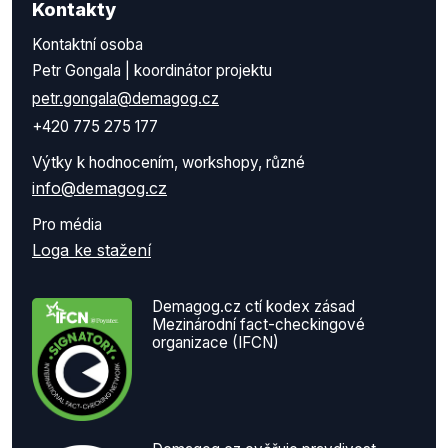
Kontakty
Kontaktní osoba
Petr Gongala | koordinátor projektu
petr.gongala@demagog.cz
+420 775 275 177
Výtky k hodnocením, workshopy, různé
info@demagog.cz
Pro média
Loga ke stažení
Demagog.cz ctí kodex zásad
Mezinárodní fact-checkingové
organizace (IFCN)