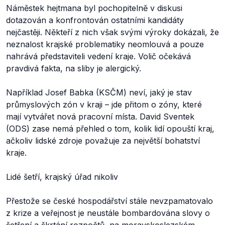
Náměstek hejtmana byl pochopitelně v diskusi
dotazován a konfrontován ostatními kandidáty
nejčastěji. Někteří z nich však svými výroky dokázali, že
neznalost krajské problematiky neomlouvá a pouze
nahrává představiteli vedení kraje. Volič očekává
pravdivá fakta, na sliby je alergický.
Například Josef Babka (KSČM) neví, jaký je stav
průmyslových zón v kraji – jde přitom o zóny, které
mají vytvářet nová pracovní místa. David Sventek
(ODS) zase nemá přehled o tom, kolik lidí opouští kraj,
ačkoliv lidské zdroje považuje za největší bohatství
kraje.
Lidé šetří, krajský úřad nikoliv
Přestože se české hospodářství stále nevzpamatovalo
z krize a veřejnost je neustále bombardována slovy o