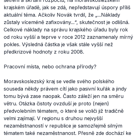
šetření a škrtání rozpočtů, na moravskoslezském
krajském úřadě, jak se zdá, nepředstavují úspory příliš
aktuální téma. Ačkoliv Novák tvrdil, že „...Náklady
zůstaly víceméně zafixovány...“, skutečnost je odlišná.
Celkové náklady na správu krajského úřadu byly rok
od roku vyšší a teprve v roce 2012 zaznamenaly mírný
pokles. Výsledná částka je však stále vyšší než
předkrizové hodnoty z roku 2008.
Pracovní místa, nebo ochrana přírody?
Moravskoslezský kraj se vedle svého polského
souseda někdy právem cítí jako pasivní kuřák a jindy
tomu bývá zase naopak. Často záleží jen na směru
větru. Otázka čistoty ovzduší je proto (nejen)
předvolebním tématem, o které se voliči již tradičně
velmi zajímají. V regionu s druhou nejvyšší
nezaměstnaností v republice je samozřejmě silným
tématem také nezaměstnanost. Přesně zde dochází ke