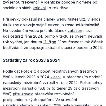
zvýšenou
frekvencí
. V
identické
podobě
nicméně po
sociálních sítích
koloval
i o rok dříve.
Příspěvky
odkazují
na
článek
webu fasteer.cz, v jehož
titulku se objevuje stejné tvrzení o rostoucí kriminalitě.
Na uvedeném webu je tento článek
zařazen
mezi
událostmi z
října
2024
, přímo v textu se ovšem neuvádí
rok vydání, jen datum
11. října
. V současnosti tak článek
budí zdání, že popisuje aktuální situaci z podzimu 2025.
Statistiky za rok 2023 a 2024
Podle dat Policie ČR počet registrovaných trestných
činů v letech 2023 a 2024
klesal
. V předchozím období
naposledy meziročně vzrostl v roce 2022. Policie tehdy
meziroční nárůst o 18,8 % (o téměř 29 tisíc trestných
činů)
přisuzovala
především rozvolnění
protipandemických opatření. Ve srovnání
s předpandemickým rokem 2019 byla kriminalita v roce