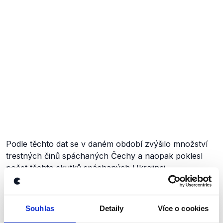
Podle těchto dat se v daném období zvýšilo množství
trestných činů spáchaných Čechy a naopak poklesl
počet těchto skutků spáchaných Ukrajinci.
Titulek budí rozruch, článek už tak
Souhlas
Detaily
Více o cookies
dramatický není