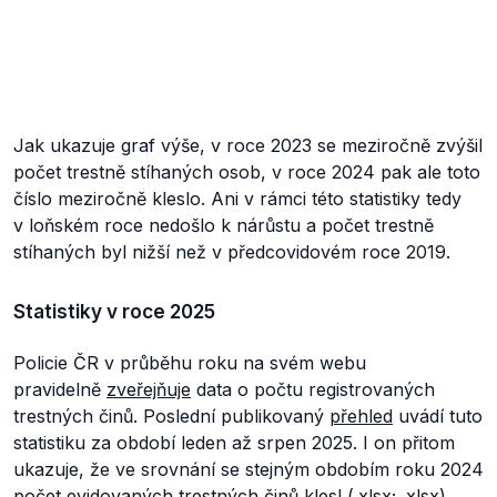
Jak ukazuje graf výše, v roce 2023 se meziročně zvýšil
počet trestně stíhaných osob, v roce 2024 pak ale toto
číslo meziročně kleslo. Ani v rámci této statistiky tedy
v loňském roce nedošlo k nárůstu a počet trestně
stíhaných byl nižší než v předcovidovém roce 2019.
Statistiky v roce 2025
Policie ČR v průběhu roku na svém webu
pravidelně
zveřejňuje
data o počtu registrovaných
trestných činů. Poslední publikovaný
přehled
uvádí tuto
statistiku za období leden až srpen 2025. I on přitom
ukazuje, že ve srovnání se stejným obdobím roku 2024
počet evidovaných trestných činů klesl (
.xlsx
;
.xlsx
).