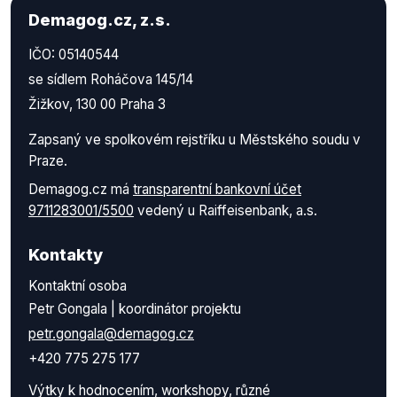
Demagog.cz, z.s.
IČO: 05140544
se sídlem Roháčova 145/14
Žižkov, 130 00 Praha 3
Zapsaný ve spolkovém rejstříku u Městského soudu v
Praze.
Demagog.cz má
transparentní bankovní účet
9711283001/5500
vedený u Raiffeisenbank, a.s.
Kontakty
Kontaktní osoba
Petr Gongala | koordinátor projektu
petr.gongala@demagog.cz
+420 775 275 177
Výtky k hodnocením, workshopy, různé