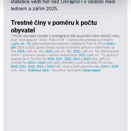
statistice vedli hůř než Ukrajinci i v období mezi
lednem a zářím 2025.