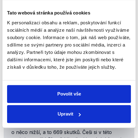
Navzdory titulku, podle kterého kriminalita
v Česku roste, a to především kvůli Ukrajincům,
Tato webová stránka používá cookies
text článku na webu fasteer.cz
nepopisuje
situaci
K personalizaci obsahu a reklam, poskytování funkcí
tak dramaticky. V úvodu o Ukrajincích píše, že
sociálních médií a analýze naší návštěvnosti využíváme
„média zaznamenávají (…) nárůst trestné činnosti
soubory cookie. Informace o tom, jak náš web používáte,
spojené s touto komunitou
“ a že
„přibývá
sdílíme se svými partnery pro sociální média, inzerci a
informací o trestných činech spojených
analýzy. Partneři tyto údaje mohou zkombinovat s
s ukrajinskými uprchlíky“
. V
doprovodném
textu
dalšími informacemi, které jste jim poskytli nebo které
ve
fotogalerii
článek ovšem
říká
, že
„statistiky
získali v důsledku toho, že používáte jejich služby.
ukazují, že počet trestných činů spáchaných
uprchlíky je ve srovnání s českou populací
relativně nízký“
.
Povolit vše
Pro srovnání proto přidáváme i přehled počtu
trestných činů v poměru k počtu dané skupiny
obyvatel. Dle policejních statistik v roce 2024
Upravit
spáchali Češi v přepočtu 679 trestných činů na
100 tisíc obyvatel, v případě Ukrajinců byl počet
o něco nižší, a to 669 skutků. Češi si v této