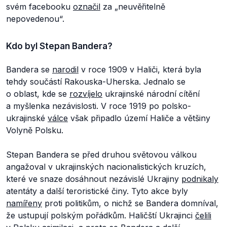
svém facebooku
označil
za „
neuvěřitelně
nepovedenou
“.
Kdo byl Stepan Bandera?
Bandera se
narodil
v roce 1909 v Haliči, která byla
tehdy součástí Rakouska-Uherska. Jednalo se
o oblast, kde se
rozvíjelo
ukrajinské národní cítění
a myšlenka nezávislosti. V roce 1919 po polsko-
ukrajinské
válce
však připadlo území Haliče a většiny
Volyně Polsku.
Stepan Bandera se před druhou světovou válkou
angažoval v ukrajinských nacionalistických kruzích,
které ve snaze dosáhnout nezávislé Ukrajiny
podnikaly
atentáty a další teroristické činy. Tyto akce byly
namířeny
proti politikům, o nichž se Bandera domníval,
že ustupují polským pořádkům. Haličští Ukrajinci
čelili