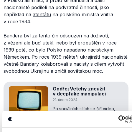
v Polsku asimilaci, a proto se Bandera a další
nacionalisté podíleli na podvratné činnosti, jako
například na
atentátu
na polského ministra vnitra
v roce 1934.
Bandera byl za tento čin
odsouzen
na doživotí,
z vězení ale buď
utekl
, nebo byl propuštěn v roce
1939 poté, co bylo Polsko napadeno nacistickým
Německem. Po roce 1939 někteří ukrajinští nacionalisté
včetně Bandery kolaborovali s nacisty s
cílem
vytvořit
svobodnou Ukrajinu a zničit sovětskou moc.
Ondřej Vetchý zneužit
v deepfake manipulaci
21. února 2024
Po sociálních sítích se šíří video,
ve kterém má herec Ondřej
Vetchý vyzývat k uctívání Stepana
Bandery. Video je ale
tzv. deepfake – manipulace