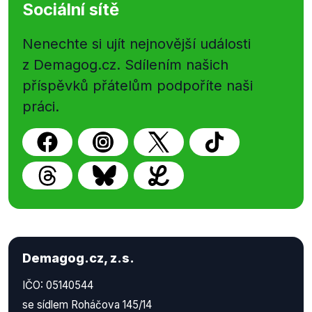
Sociální sítě
Nenechte si ujít nejnovější události
z Demagog.cz. Sdílením našich
příspěvků přátelům podpoříte naši
práci.
Demagog.cz, z.s.
IČO: 05140544
se sídlem Roháčova 145/14