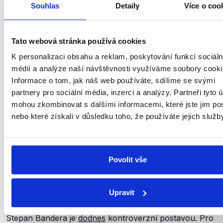
vytvořená pomocí umělé
Souhlas
Detaily
Více o coo
inteligence....
Po napadení Sovětského svazu německou armádou
Tato webová stránka používá cookies
v červnu 1941 se část Banderovy Organizace
K personalizaci obsahu a reklam, poskytování funkcí sociáln
ukrajinských nacionalistů (OUN) spolu s německými
médií a analýze naší návštěvnosti využíváme soubory cooki
vojsky přesunula do Lvova, kde 30. června 1941
Informace o tom, jak náš web používáte, sdílíme se svými
vyhlásila nezávislý Ukrajinský stát (
.pdf
, str. 561), který
partnery pro sociální média, inzerci a analýzy. Partneři tyto 
měl
„
úzce spolupracovat s nacionálněsocialistickým
mohou zkombinovat s dalšími informacemi, které jste jim pos
Velkým Německem pod vedením Adolfa Hitlera, které
nebo které získali v důsledku toho, že používáte jejich služb
vytváří nový řád v Evropě a ve světě a pomáhá
ukrajinskému lidu vymanit se z moskevské okupace“
.
Hitler ale myšlenku ukrajinské nezávislosti
odmítl
a Bandera byl zatčen a do roku 1944 vězněn
Povolit vše
v koncentračním táboře Sachsenhausen. Poté pobýval
v Berlíně, kde
byl
v roce 1959 zabit agentem sovětské
Upravit
KGB.
Stepan Bandera je
dodnes
kontroverzní postavou. Pro