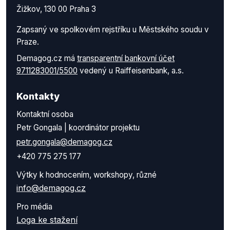
Žižkov, 130 00 Praha 3
Zapsaný ve spolkovém rejstříku u Městského soudu v
Praze.
Demagog.cz má
transparentní bankovní účet
9711283001/5500
vedený u Raiffeisenbank, a.s.
Kontakty
Kontaktní osoba
Petr Gongala | koordinátor projektu
petr.gongala@demagog.cz
+420 775 275 177
Výtky k hodnocením, workshopy, různé
info@demagog.cz
Pro média
Loga ke stažení