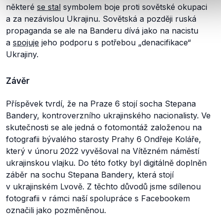
některé
se stal
symbolem boje proti sovětské okupaci
a za nezávislou Ukrajinu. Sovětská a později ruská
propaganda se ale na Banderu dívá jako na nacistu
a
spojuje
jeho podporu s potřebou „denacifikace“
Ukrajiny.
Závěr
Příspěvek tvrdí, že na Praze 6 stojí socha Stepana
Bandery, kontroverzního ukrajinského nacionalisty. Ve
skutečnosti se ale jedná o fotomontáž založenou na
fotografii bývalého starosty Prahy 6 Ondřeje Koláře,
který v únoru 2022 vyvěšoval na Vítězném náměstí
ukrajinskou vlajku. Do této fotky byl digitálně doplněn
záběr na sochu Stepana Bandery, která stojí
v ukrajinském Lvově. Z těchto důvodů jsme sdílenou
fotografii v rámci naší spolupráce s Facebookem
označili jako pozměněnou.