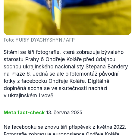
Foto: YURIY DYACHYSHYN / AFP
Sítěmi se šíří fotografie, která zobrazuje bývalého
starostu Prahy 6 Ondřeje Koláře před údajnou
sochou ukrajinského nacionalisty Stepana Bandery
na Praze 6. Jedná se ale o fotomontáž původní
fotky z facebooku Ondřeje Koláře. Digitálně
doplněná socha se ve skutečnosti nachází
v ukrajinském Lvově.
Meta fact-check
13. června 2025
Na facebooku se znovu
šíří
příspěvek z
května
2022.
Fotografie zobrazuje
europoslance
Ondřeje Koláře,