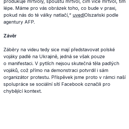
produkuje mrtvoly, spoustu mrtvol, čím více mrtvol, tím
lépe. Máme pro vás obrázek toho, co bude v praxi,
pokud nás do té války natlačí,“
uvedl
Olszański podle
agentury AFP.
Závěr
Záběry na videu tedy sice mají představovat polské
vojáky padlé na Ukrajině, jedná se však pouze
o manifestaci. V pytlích nejsou skutečná těla padlých
vojáků, což přímo na demonstraci potvrdil i sám
organizátor protestu. Příspěvek jsme proto v rámci naší
spolupráce se sociální sítí Facebook označili pro
chybějící kontext.