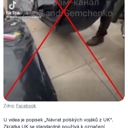
Zdroj:
Facebook
U videa je popisek
„Návrat polských vojáků z UK“
.
Zkratka UK se standardně
používá
k označení