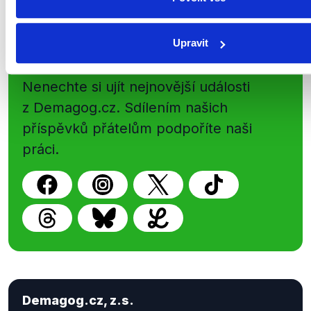
Upravit
Sociální sítě
Nenechte si ujít nejnovější události
z Demagog.cz. Sdílením našich
příspěvků přátelům podpoříte naši
práci.
Demagog.cz, z.s.