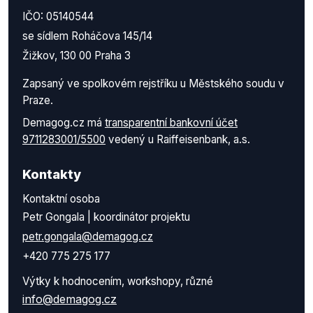
IČO: 05140544
se sídlem Roháčova 145/14
Žižkov, 130 00 Praha 3
Zapsaný ve spolkovém rejstříku u Městského soudu v
Praze.
Demagog.cz má
transparentní bankovní účet
9711283001/5500
vedený u Raiffeisenbank, a.s.
Kontakty
Kontaktní osoba
Petr Gongala | koordinátor projektu
petr.gongala@demagog.cz
+420 775 275 177
Výtky k hodnocením, workshopy, různé
info@demagog.cz