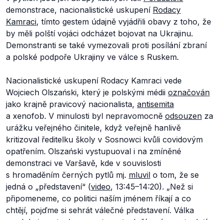
demonstrace, nacionalistické uskupení
Rodacy
Kamraci
, tímto gestem údajně vyjádřili obavy z toho, že
by měli polští vojáci odcházet bojovat na Ukrajinu.
Demonstranti se také vymezovali proti posílání zbraní
a polské podpoře Ukrajiny ve válce s Ruskem.
Nacionalistické uskupení
Rodacy Kamraci
vede
Wojciech Olszański, který je polskými médii
označován
jako krajně pravicový nacionalista,
antisemita
a xenofob. V minulosti byl nepravomocně
odsouzen
za
urážku veřejného činitele, když veřejně hanlivě
kritizoval ředitelku školy v Sosnowci kvůli covidovým
opatřením. Olszański vystupuoval i na zmíněné
demonstraci ve Varšavě, kde v souvislosti
s hromaděním černých pytlů mj.
mluvil
o tom, že se
jedná o „představení“ (
video
, 13:45–14:20).
„Než si
připomeneme, co politici naším jménem říkají a co
chtějí, pojďme si sehrát válečné představení. Válka