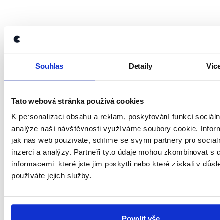
Zůstaňme v kontaktu
Souhlas
Detaily
Víc
Přihlaste se k odběru našeho
Tato webová stránka používá cookies
newsletteru nebo
whatsappového
K personalizaci obsahu a reklam, poskytování funkcí sociáln
kanálu, kde pravidelně přinášíme
analýze naší návštěvnosti využíváme soubory cookie. Infor
shrnutí nejzajímavějších článků a analýz.
jak náš web používáte, sdílíme se svými partnery pro sociál
Začněte nás odebírat, a mějte tak
inzerci a analýzy. Partneři tyto údaje mohou zkombinovat s 
přehled o tom, jaké dezinformace a
informacemi, které jste jim poskytli nebo které získali v důsl
používáte jejich služby.
nepravdy se zrovna v Česku šíří.
Newsletter
WhatsApp
Povolit vše