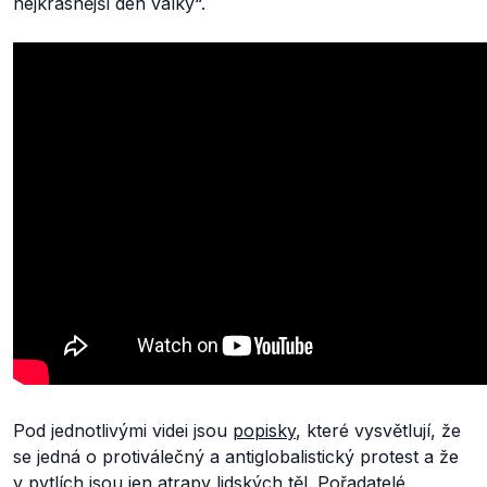
nejkrásnější den války“.
Pod jednotlivými videi jsou
popisky
, které vysvětlují, že
se jedná o protiválečný a antiglobalistický protest a že
v pytlích jsou jen atrapy lidských těl.
Pořadatelé