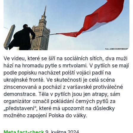
Ve videu, které se šíří na sociálních sítích, dva muži
hází na hromadu pytle s mrtvolami. V pytlích se mají
podle popisku nacházet polští vojáci padlí na
ukrajinské frontě. Ve skutečnosti je celá scéna
zinscenovaná a pochází z varšavské protiválečné
demonstrace. Těla v pytlích jsou jen atrapy, sám
organizátor označil pokládání černých pytlů za
„představení“, které má upozornit na důsledky
možného zapojení Polska do války.
Meta fact-check
9. května 2024