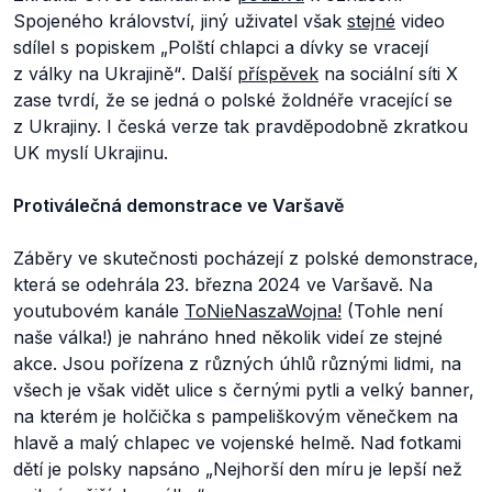
Spojeného království, jiný uživatel však
stejné
video
sdílel s popiskem
„Polští chlapci a dívky se vracejí
z války na Ukrajině“
. Další
příspěvek
na sociální síti X
zase tvrdí, že se jedná o polské žoldnéře vracející se
z Ukrajiny. I česká verze tak pravděpodobně zkratkou
UK myslí Ukrajinu.
Protiválečná demonstrace ve Varšavě
Záběry ve skutečnosti pocházejí z polské demonstrace,
která se odehrála 23. března 2024 ve Varšavě. Na
youtubovém kanále
ToNieNaszaWojna!
(Tohle není
naše válka!) je nahráno hned několik videí ze stejné
akce. Jsou pořízena z různých úhlů různými lidmi, na
všech je však vidět ulice s černými pytli a velký banner,
na kterém je holčička s pampeliškovým věnečkem na
hlavě a malý chlapec ve vojenské helmě. Nad fotkami
dětí je polsky napsáno
„Nejhorší den míru je lepší než