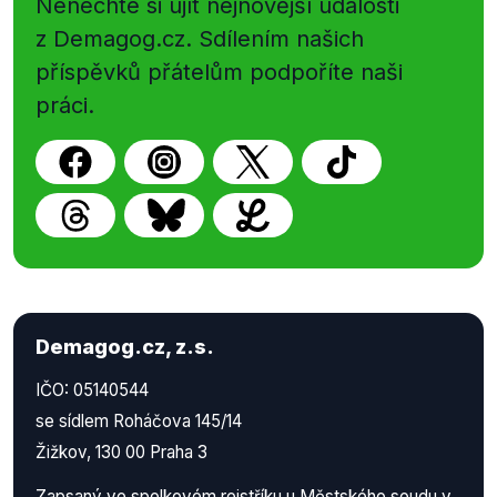
Nenechte si ujít nejnovější události
z Demagog.cz. Sdílením našich
příspěvků přátelům podpoříte naši
práci.
Demagog.cz, z.s.
IČO: 05140544
se sídlem Roháčova 145/14
Žižkov, 130 00 Praha 3
Zapsaný ve spolkovém rejstříku u Městského soudu v