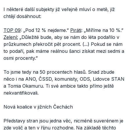
I některé další subjekty již veřejně mluví o metě, jíž
chtějí dosáhnout:
TOP 09
: „Pod 12 % nejdeme.”
Piráti
: „Míříme na 10 %.”
Zelení:
„Důležité bude, aby se nám do léta podařilo v
průzkumech překročit pět procent. (...) Pokud se nám
to podaří, pak máme reálnou šanci získat mezi sedmi a
osmi procenty.”
To jsme tedy na 50 procentech hlasů. Snad zbude
něco i na ANO, ČSSD, komunisty, ODS, Lidovce STAN
a Tomia Okamuru. Ti své ambice takto přímo ještě
nekvantifikovali.
Nová koalice v jižních Čechách
Představy stran jsou jedna věc, nicméně suverénem je
zde volič a ten v říjnu rozhodne. Na základě těchto