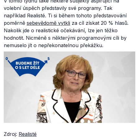
V tomto týdnu také některé subjekty aspirující na
volební úspěch představily své programy. Tak
například Realisté. Ti si během tohoto představování
poměrně
sebevědomě vytkli
za cíl získat 20 % hlasů.
Nakolik jde o realistické očekávání, lze jen těžko
hodnotit. Nicméně s některými programovými cíli by
nemuselo jít o nepřekonatelnou překážku.
Zdroj:
Realisté