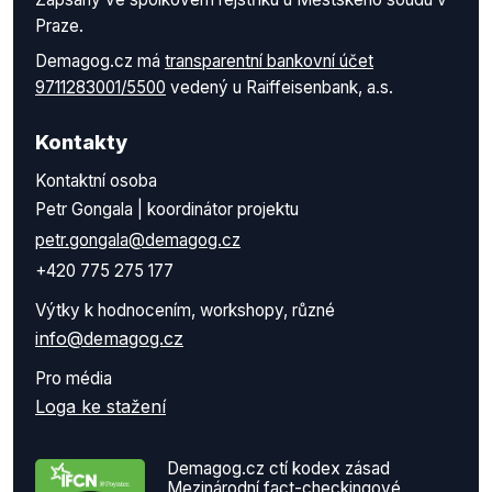
Praze.
Demagog.cz má
transparentní bankovní účet
9711283001/5500
vedený u Raiffeisenbank, a.s.
Kontakty
Kontaktní osoba
Petr Gongala | koordinátor projektu
petr.gongala@demagog.cz
+420 775 275 177
Výtky k hodnocením, workshopy, různé
info@demagog.cz
Pro média
Loga ke stažení
Demagog.cz ctí kodex zásad
Mezinárodní fact-checkingové