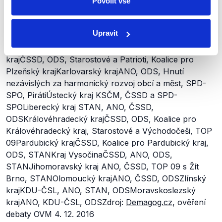
(nebo slovy krajských politiků „dvojky a trojky“, tj.
Povolit vše
silnice 2. a 3. třídy) v krajích spravují tyto sestavy:
Upravit
Středočeský krajANO, STAN, ODSJihočeský krajČSSD,
KDU-ČSL, Jihočeši 2012, Pro Jižní ČechyPlzeňský
krajČSSD, ODS, Starostové a Patrioti, Koalice pro
Plzeňský krajKarlovarský krajANO, ODS, Hnutí
nezávislých za harmonický rozvoj obcí a měst, SPD-
SPO, PirátiÚstecký kraj KSČM, ČSSD a SPD-
SPOLiberecký kraj STAN, ANO, ČSSD,
ODSKrálovéhradecký krajČSSD, ODS, Koalice pro
Královéhradecký kraj, Starostové a Východočeši, TOP
09Pardubický krajČSSD, Koalice pro Pardubický kraj,
ODS, STANKraj VysočinaČSSD, ANO, ODS,
STANJihomoravský kraj ANO, ČSSD, TOP 09 s Žít
Brno, STANOlomoucký krajANO, ČSSD, ODSZlínský
krajKDU-ČSL, ANO, STAN, ODSMoravskoslezský
krajANO, KDU-ČSL, ODSZdroj:
Demagog.cz
, ověření
debaty OVM 4. 12. 2016