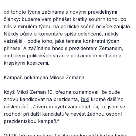
od tohoto týdne začínáme s novými pravidelnými
články: budeme vám přinášet krátký souhrn toho, co
nás v minulém týdnu na politické scéně nejvíce zaujalo.
Někdy půjde o komentáře spíše odlehčené, někdy
vážnější - podle toho, jaká témata konkrétní týden
přinese. A začínáme hned s prezidentem Zemanem,
ambicemi politických stran v podzimních volbách a
krajskými koalicemi.
Kampaň nekampaň Miloše Zemana.
Když Miloš Zeman 10. března oznamoval, že bude
znovu kandidovat na prezidenta,
řekl
kromě dalšího
následující: „Závěrem bych vám chtěl říci, že jsem se
rozhodl při další kandidatuře nevést žádnou osobní
prezidentskou kampaň.”
Od 16. března pak na TV Barrandov
běží každý týden