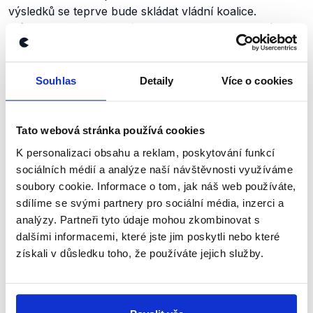
výsledků se teprve bude skládat vládní koalice.
Můžeme ovšem již nyní sledovat např. v jednotlivých
regionech, nakolik spolu subjekty umí žít. Kauzy kolem
hejtmana Zimoly nastartovaly rozpad koalice v
Jihočeském kraji. Už je zde ovšem podepsána koalice
Souhlas
Detaily
Více o cookies
nová
, a to konkrétně ve složení ČSSD, KDU-ČSL,
Jihočeši 2012 a Pro Jižní Čechy.
Tato webová stránka používá cookies
Z řady vyjádření celostátních politiků může volič získat
K personalizaci obsahu a reklam, poskytování funkcí
dojem, že mezi některými stranami leží nepřekonatelné
sociálních médií a analýze naší návštěvnosti využíváme
příkopy. Znáte to - padací most, vodní příkop s
soubory cookie. Informace o tom, jak náš web používáte,
krokodýlem…
sdílíme se svými partnery pro sociální média, inzerci a
analýzy. Partneři tyto údaje mohou zkombinovat s
V politické realitě tomu tak ovšem není. Jedno z
dalšími informacemi, které jste jim poskytli nebo které
nejznámějších klišé české politiky zní: „Chodníky nejsou
získali v důsledku toho, že používáte jejich služby.
pravicové ani levicové.” Tedy že na úrovni krajů či obcí
vlastně nejsou až tak podstatné ideové rozdíly mezi
stranami. Aktuálně nepravicové a nelevicové chodníky