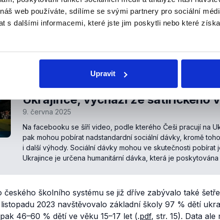
 středních školách včetně konzervatoří se dohromady vzděl
 náš web používáte, sdílíme se svými partnery pro sociální média
tů, z nichž 7 tisíc tvořili azylanti. Na konci března 2025 m
 s dalšími informacemi, které jste jim poskytli nebo které získa
lkou na Ukrajině 74 287 dětí a dospívajících ve věku 6 až 18
olách vzdělávalo přes 63 % všech ukrajinských azylantů ve
ech ukrajinských azylantů ve věku 6–15 let.
Upravit
Příspěvek zveličuje výhody pro
Ukrajince, vychází ze satirického 
9. června 2025
Na facebooku se šíří video, podle kterého Češi pracují na Ukr
pak mohou pobírat nadstandardní sociální dávky, kromě toho
i další výhody. Sociální dávky mohou ve skutečnosti pobírat j
Ukrajince je určena humanitární dávka, která je poskytována v
o českého školního systému se již dříve zabývalo také šet
 v listopadu 2023 navštěvovalo základní školy 97 % dětí ukra
 pak 46–60 % dětí ve věku 15–17 let (.
pdf
, str. 15). Data a