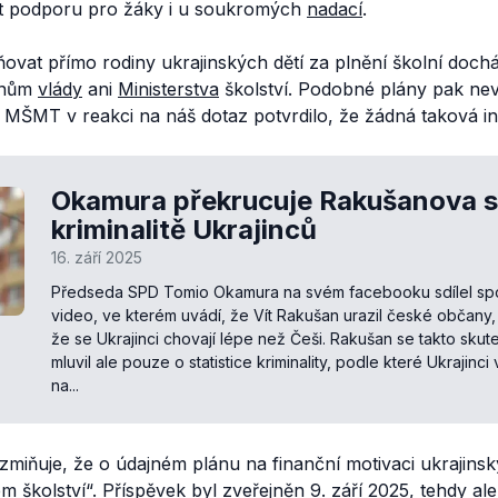
t podporu pro žáky i u soukromých
nadací
.
ovat přímo rodiny ukrajinských dětí za plnění školní doch
ánům
vlády
ani
Ministerstva
školství. Podobné plány pak nevyjád
MŠMT v reakci na náš dotaz potvrdilo, že žádná taková ini
Okamura překrucuje Rakušanova s
kriminalitě Ukrajinců
16. září 2025
Předseda SPD Tomio Okamura na svém facebooku sdílel s
video, ve kterém uvádí, že Vít Rakušan urazil české občany,
že se Ukrajinci chovají lépe než Češi. Rakušan se takto skute
mluvil ale pouze o statistice kriminality, podle které Ukrajinci
na...
miňuje, že o údajném plánu na finanční motivaci ukrajinsk
em školství
“. Příspěvek byl zveřejněn 9. září 2025, tehdy al