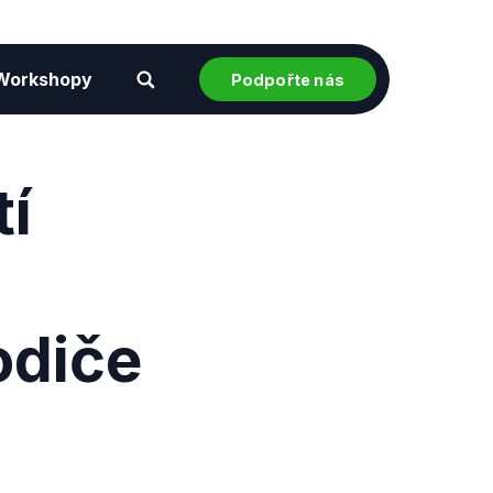
Workshopy
Podpořte nás
tí
odiče