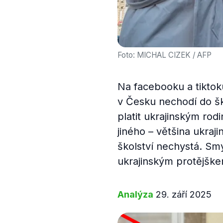
Foto: MICHAL CIZEK / AFP
Na facebooku a tiktoku
v Česku nechodí do šk
platit ukrajinským rod
jiného – většina ukraj
školství nechystá. Smy
ukrajinským protějške
Analýza
29. září 2025