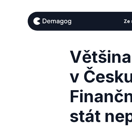
Ze s
Většina
v Česku
Finančn
stát ne