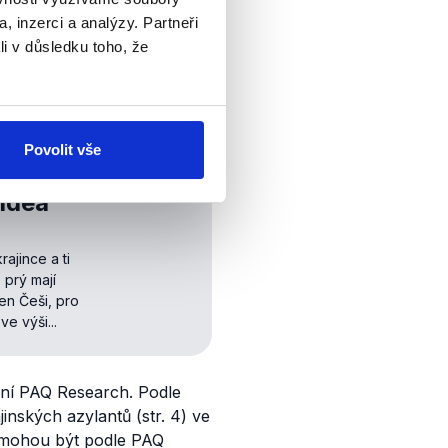
ávalo přes
, inzerci a analýzy. Partneři
ělo v Česku pobytové
li v důsledku toho, že
 let (.
xlsx
). Z těchto dat
 věku 6–18 let. Základní
Povolit vše
videa
ajince a ti
 prý mají
en Češi, pro
e výši...
ření PAQ Research. Podle
jinských azylantů (str. 4) ve
le mohou být podle PAQ