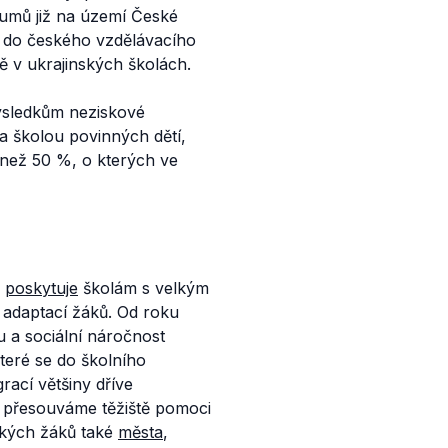
kumů již na území České
 se do českého vzdělávacího
 v ukrajinských školách.
 výsledkům neziskové
na školou povinných dětí,
í než 50 %, o kterých ve
T
poskytuje
školám s velkým
a adaptací žáků. Od roku
u a sociální náročnost
které se do školního
rací většiny dříve
o přesouváme těžiště pomoci
kých žáků také
města
,