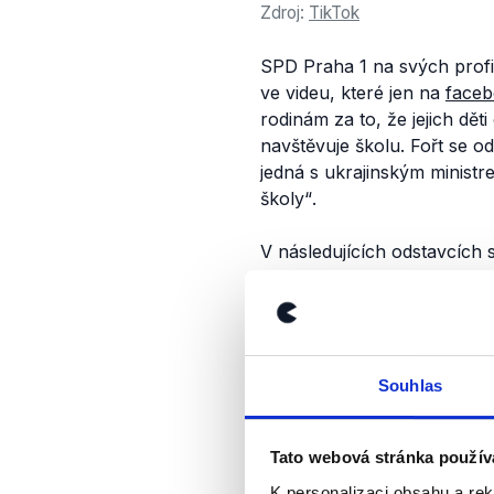
Zdroj:
TikTok
SPD Praha 1 na svých profil
ve videu, které jen na
face
rodinám za to, že jejich dět
navštěvuje školu. Fořt se o
jedná s ukrajinským ministre
školy“
.
V následujících odstavcích 
do školy, a také na to, zda
ukrajinské rodiče, kteří své 
Počty ukrajinských dě
Souhlas
Povinná školní
docházka
se
pobývají po dobu delší 90 dn
Tato webová stránka použív
v Česku základní školu přes
K personalizaci obsahu a re