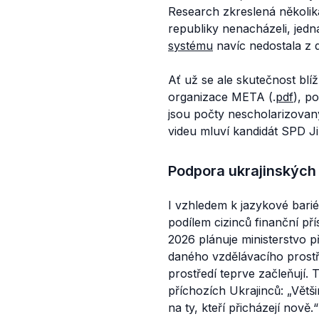
Research zkreslená několika
republiky nenacházeli, jedn
systému
navíc nedostala z 
Ať už se ale skutečnost blíž
organizace META (.
pdf
), p
jsou počty nescholarizovaný
videu mluví kandidát SPD Jiř
Podpora ukrajinských
I vzhledem k jazykové barié
podílem cizinců finanční př
2026 plánuje ministerstvo př
daného vzdělávacího prostře
prostředí teprve začleňují. 
příchozích Ukrajinců:
„Větši
na ty, kteří přicházejí nově.