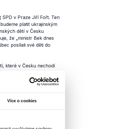
t
SPD v Praze Jiří Fořt. Ten
„budeme platit ukrajinským
inských dětí v Česku
uje, že „
ministr Bek dnes
bec posílali své děti do
tí, které v Česku nechodí
finančně odměňovat
Více o cookies
valým pobytem, kteří zde
štěvovalo v březnu 2025
ů s trvalým pobytem také
ěvnosti využíváme soubory