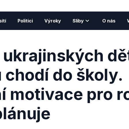
ítí
Politici
Výroky
Sliby
O nás
 ukrajinských dě
 chodí do školy.
í motivace pro r
plánuje