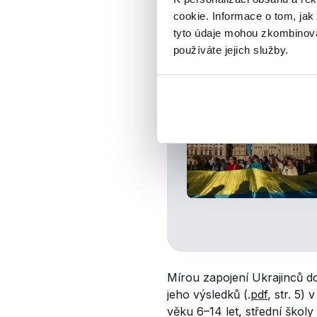
téměř 40 tisíc azylantů. Na
cookie. Informace o tom, jak
12 tisíc ukrajinských studen
tyto údaje mohou zkombinovat
oprávnění v
souvislosti
s vá
používáte jejich služby.
vychází, že se v českých šk
školu navštěvovalo 79 % vš
Mírou zapojení Ukrajinců d
jeho výsledků (.
pdf
, str. 5)
věku 6–14 let, střední školy