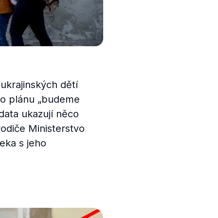
ukrajinských dětí
ího plánu „budeme
 data ukazují něco
rodiče Ministerstvo
Beka s jeho