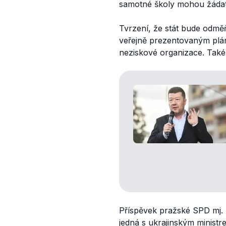
samotné školy mohou žáda
Tvrzení, že stát bude odměň
veřejně prezentovaným pl
neziskové organizace. Také 
Příspěvek pražské SPD mj. z
jedná s ukrajinským ministr