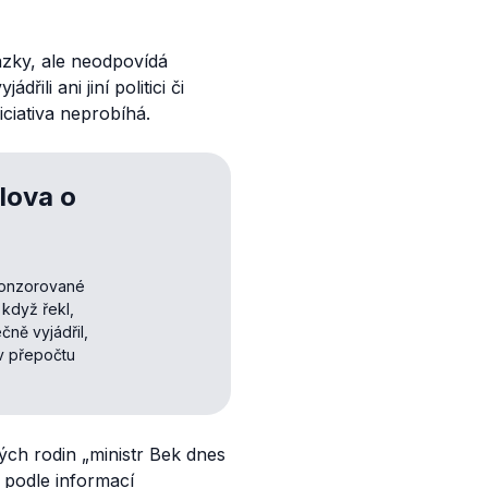
ázky, ale neodpovídá
řili ani jiní politici či
ciativa neprobíhá.
lova o
ponzorované
 když řekl,
čně vyjádřil,
 v přepočtu
ých rodin „
ministr Bek dnes
e podle informací