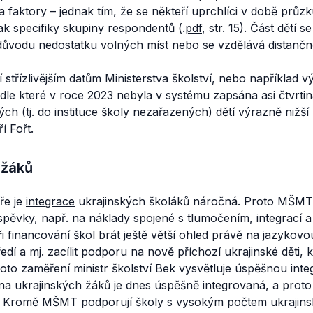
 faktory – jednak tím, že se někteří uprchlíci v době průz
ak specifiky skupiny respondentů (.
pdf
, str. 15). Část dětí
důvodu nedostatku volných míst nebo se vzdělává distančně
í střízlivějším datům Ministerstva školství, nebo například
odle které v roce 2023 nebyla v systému zapsána asi čtvrti
ch (tj. do instituce školy
nezařazených
) dětí výrazně nižš
í Fořt.
 žáků
ře je
integrace
ukrajinských školáků náročná. Proto MŠM
íspěvky, např. na náklady spojené s tlumočením, integrací 
i financování škol brát ještě větší ohled právě na jazykovo
dí a mj. zacílit podporu na nově příchozí ukrajinské děti, 
Toto zaměření ministr školství Bek vysvětluje úspěšnou integ
na ukrajinských žáků je dnes úspěšně integrovaná, a prot
“ Kromě MŠMT podporují školy s vysokým počtem ukrajins