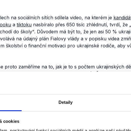
ech na sociálních sítích sdílela video, na kterém je
kandidá
booku
a
tiktoku
nasbíralo přes 650 tisíc zhlédnutí, tvrdí, že
i chodí do školy“
. Důvodem má být to, že jen asi 50 % ukraj
dvolává na údajný plán Fialovy vlády a v popisku videa zmiň
m školství o finanční motivaci pro ukrajinské rodiče, aby vů
se proto zaměříme na to, jak je to s počtem ukrajinských dě
 se vláda, respektive Ministerstvo školství (MŠMT) chystá 
děti pošlou do školy.
tí ve školách
Detaily
 v Česku týká kromě českých občanů mj. také cizinců s tr
ů. Podle informací Ministerstva školství (.
pdf
, str. 7) nav
á cookies
 51 tisíc ukrajinských žáků, mezi nimi bylo kromě Ukrajinc
klam, poskytování funkcí sociálních médií a analýze naší návšt