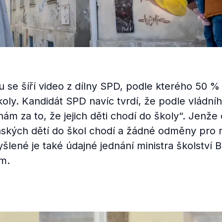
 se šíří video z dílny SPD, podle kterého 50 % 
oly. Kandidát SPD navíc tvrdí, že podle vládn
inám za to, že jejich děti chodí do školy“. Jenže
inských dětí do škol chodí a žádné odměny pro 
šlené je také údajné jednání ministra školství 
m.