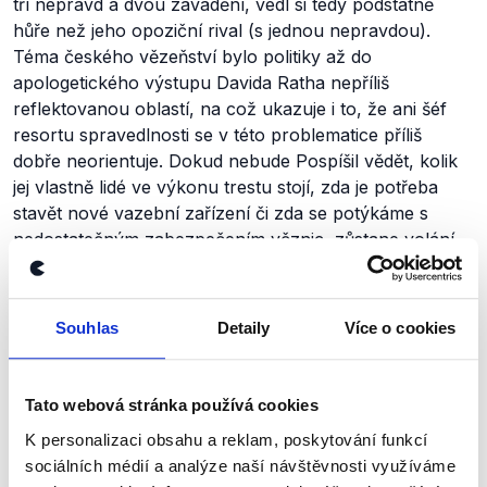
tří nepravd a dvou zavádění, vedl si tedy podstatně
hůře než jeho opoziční rival (s jednou nepravdou).
Téma českého vězeňství bylo politiky až do
apologetického výstupu Davida Ratha nepříliš
reflektovanou oblastí, na což ukazuje i to, že ani šéf
resortu spravedlnosti se v této problematice příliš
dobře neorientuje. Dokud nebude Pospíšil vědět, kolik
jej vlastně lidé ve výkonu trestu stojí, zda je potřeba
stavět nové vazební zařízení či zda se potýkáme s
nedostatečným zabezpečením věznic, zůstane volání
po změně a zlepšení této oblasti jen těžko vyslyšeno.
David Kopecký, autor pracuje v projektu Demagog.CZ
Souhlas
Detaily
Více o cookies
Tato webová stránka používá cookies
Zůstaňme v kontaktu
K personalizaci obsahu a reklam, poskytování funkcí
sociálních médií a analýze naší návštěvnosti využíváme
Přihlaste se k odběru našeho