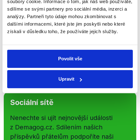
soubory cookie. Informace o tom, jak náš web používáte,
newsletteru nebo
whatsappového
sdílíme se svými partnery pro sociální média, inzerci a
kanálu, kde pravidelně přinášíme
analýzy. Partneři tyto údaje mohou zkombinovat s
shrnutí nejzajímavějších článků a analýz.
dalšími informacemi, které jste jim poskytli nebo které
získali v důsledku toho, že používáte jejich služby.
Začněte nás odebírat, a mějte tak
přehled o tom, jaké dezinformace a
nepravdy se zrovna v Česku šíří.
Povolit vše
Newsletter
WhatsApp
Upravit
Sociální sítě
Nenechte si ujít nejnovější události
z Demagog.cz. Sdílením našich
příspěvků přátelům podpoříte naši