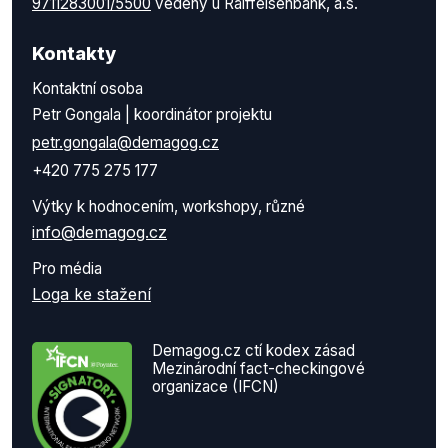
9711283001/5500
vedený u Raiffeisenbank, a.s.
Kontakty
Kontaktní osoba
Petr Gongala | koordinátor projektu
petr.gongala@demagog.cz
+420 775 275 177
Výtky k hodnocením, workshopy, různé
info@demagog.cz
Pro média
Loga ke stažení
Demagog.cz ctí kodex zásad
Mezinárodní fact-checkingové
organizace (IFCN)