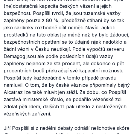
(ne)dostatečná kapacita českých vězení a jejich
bezpečnost. Pospíšil tvrdil, že jsou tuzemské vazby
zaplněny pouze z 80 %, předběžně stíhaní by se tak
jako sardinky rozhodně cítit neměli. Navíc, ačkoli
prostředků na tuto oblast je méně než by bylo žádoucí,
bezpečnostních opatření se to údajně nijak nedotklo a
žádní vězni v Česku neutíkají. Podle výpočtů serveru
Demagog jsou ale podle posledních údajů vazby
zaplněny nejenom ze sta procent, ale dokonce o pět
procentních bodů překračují své kapacitní možnosti.
Pospíšil tedy každopádně v tomto případě pravdu
nemluvil. O tom, že by české věznice připomínaly bájný
Alcatraz lze také mluvit jen stěží. Za dobu, co Pospíšil
zastává ministerské křeslo, se podařilo vězeňské zdi
zdolat pěti lidem, dalších 11 pak uteklo z nestřežených
vězeňských zařízení.
Jiří Pospíšil si z nedělní debaty odnáší nelichotivé skóre