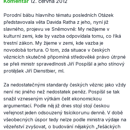
Komentář
12. června 2012
Porodní bábu hlavního tématu posledních Otázek
představovala věta Davida Ratha z jeho, nyní již
slavného, projevu ve Sněmovně: My nežijeme v
kulturní zemi, kde by vazba odpovídala tomu, co říká
trestní zákon. My žijeme v zemi, kde vazba je
novodobá tortura. O tom, zda situace v českých
věznicích skutečně připomíná středověké právo útrpné
se přeli ministr spravedlnosti Jiří Pospíšil a jeho stínový
protějšek Jiří Dienstbier, ml.
Za nedostatečnými standardy českých věznic jako vždy
není nic jiného než nedostatek peněz. Pospíšil se tak
snažil vzneseným výtkám čelit ekonomickou
argumentací. Podle něj již dnes stojí stojí českou
veřejnost jeden odsouzený tisícikorunu denně. V době
všeobecných úspor tedy nelze podle ministra výdaje na
vězeňství zvyšovat, o budování nějakých „fešáckých