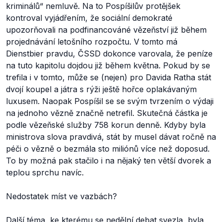
kriminálů“ nemluvě. Na to Pospíšilův protějšek
kontroval vyjádřením, že sociální demokraté
upozorňovali na podfinancováné vězeňství již během
projednávání letošního rozpočtu. V tomto má
Dienstbier pravdu, ČSSD dokonce varovala, že peníze
na tuto kapitolu dojdou již během května. Pokud by se
trefila i v tomto, může se (nejen) pro Davida Ratha stát
dvojí koupel a játra s rýži ještě hořce oplakávaným
luxusem. Naopak Pospíšil se se svým tvrzením o výdaji
na jednoho vězně značně netrefil. Skutečná částka je
podle vězeňské služby 758 korun denně. Kdyby byla
ministrova slova pravdivá, stát by musel dávat ročně na
péči o vězně o bezmála sto miliónů více než doposud.
To by možná pak stačilo i na nějaký ten větší dvorek a
teplou sprchu navíc.
Nedostatek míst ve vazbách?
Další téma, ke kterému se nedělní debat svezla, byla