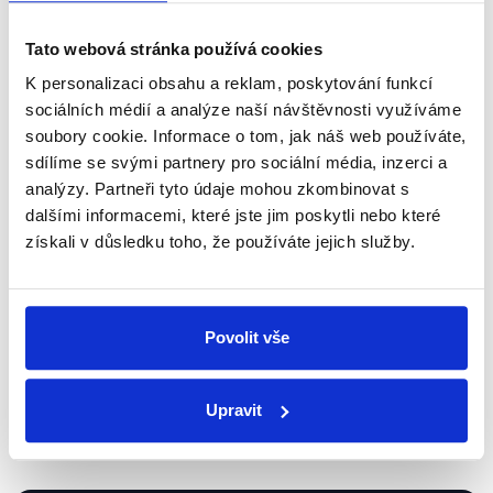
Newsletter
WhatsApp
Tato webová stránka používá cookies
K personalizaci obsahu a reklam, poskytování funkcí
sociálních médií a analýze naší návštěvnosti využíváme
Sociální sítě
soubory cookie. Informace o tom, jak náš web používáte,
sdílíme se svými partnery pro sociální média, inzerci a
Nenechte si ujít nejnovější události
analýzy. Partneři tyto údaje mohou zkombinovat s
z Demagog.cz. Sdílením našich
dalšími informacemi, které jste jim poskytli nebo které
získali v důsledku toho, že používáte jejich služby.
příspěvků přátelům podpoříte naši
práci.
Povolit vše
Upravit