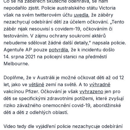
Co se na záběrech skutečně odehrává, se nám
nepodařilo zjistit. Policie australského státu Victoria
však na svém twitterovém účtu
uvedla
, že záběry
nezachycují odebírání dětí za účelem očkování.
„Tento
záběr nijak nesouvisí s covidem-19, očkováním či
testováním. V zájmu ochrany soukromí aktérů
nebudeme sdělovat žádné další detaily,”
napsala policie.
Agentuře AP pouze
potvrdila
, že k incidentu došlo
14. srpna 2021 na policejní stanici na předměstí
Melbourne.
Doplňme, že v Austrálii je možné očkovat děti až od 12
let, jako ve
většině
zemí na světě. A to
výhradně
vakcínou Pfizer. Očkování je však
vyhrazeno
jen pro
děti se specifickými zdravotními potížemi, které zvyšují
riziko závažného onemocnění covid-19, aboridžinské
děti a děti z odlehlých oblastí.
Video tedy dle vyjádření policie nezachycuje odebírání