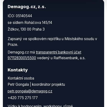
Demagog.cz, z.s.
IČO: 05140544
se sídlem Roháčova 145/14
Žižkov, 130 00 Praha 3
Zapsaný ve spolkovém rejstříku u Městského soudu v
Praze.
Demagog.cz má
transparentní bankovní účet
9711283001/5500
vedený u Raiffeisenbank, a.s.
Kontakty
Kontaktní osoba
Petr Gongala | koordinátor projektu
petr.gongala@demagog.cz
+420 775 275 177
Výtky k hodnocením, workshopy, různé