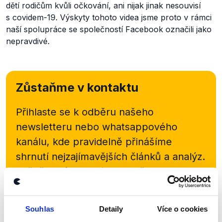
dětí rodičům kvůli očkování, ani nijak jinak nesouvisí
s covidem-19. Výskyty tohoto videa jsme proto v rámci
naší spolupráce se společností Facebook označili jako
nepravdivé.
Zůstaňme v kontaktu
Přihlaste se k odběru našeho
newsletteru nebo
whatsappového
kanálu, kde pravidelně přinášíme
shrnutí nejzajímavějších článků a analýz.
Začněte nás odebírat, a mějte tak
přehled o tom, jaké dezinformace a
nepravdy se zrovna v Česku šíří.
Souhlas
Detaily
Více o cookies