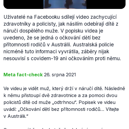
Uživatelé na Facebooku sdílejí video zachycující
zdravotníky a policisty, jak násilím odebírají dítě z
náruči dospělého muže. V popisku videa je
uvedeno, že se jedná o očkování dětí bez
přítomnosti rodičů v Austrálii. Australská policie
nicméně tuto informaci vyvrátila, záběry nijak
nesouvisí s covidem-19 ani očkováním proti němu.
Meta fact-check
26. srpna 2021
Ve videu je vidět muž, který drží v náručí dítě. Následně
k němu přistoupí dvě zdravotnice a za pomoci dvou
policistů dítě od muže „odtrhnou“. Popisek ve videu
uvádí: „
Očkování dětí bez přítomnosti rodičů… Vítejte
v Austrálii.“