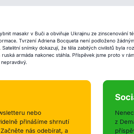
ybnit masakr v Buči a obviňuje Ukrajinu ze zinscenování tét
ormace. Tvrzení Adriena Bocqueta není podloženo žádnými
atelitní snímky dokazují, že těla zabitých civilistů byla roz
a ruská armáda nakonec stáhla. Příspěvek jsme proto v rám
 nepravdivý.
Soci
sletteru nebo
Nenecht
delně přinášíme shrnutí
z Dema
 Začněte nás odebírat, a
příspě