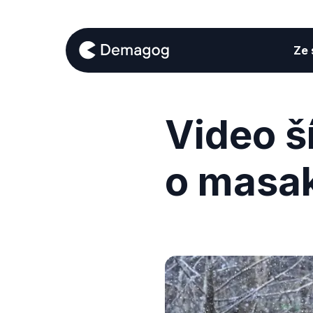
Ze s
Video š
o masak