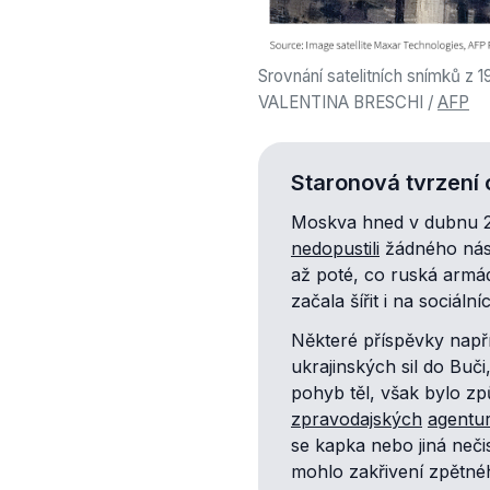
Srovnání satelitních snímků z 
VALENTINA BRESCHI /
AFP
Staronová tvrzení
Moskva hned v dubnu 2
nedopustili
žádného násil
až poté, co ruská armád
začala šířit i na sociáln
Některé příspěvky např
ukrajinských sil do Buči,
pohyb těl, však bylo z
zpravodajských
agentu
se kapka nebo jiná nečis
mohlo zakřivení zpětného