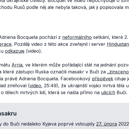
la ukrajinské civilisty. Bocquet ve videu nepochybuje o to
chodu Rusů podle něj ale nebyla taková, jak ji popisovala m
Adriena Bocqueta pochází z
neformálního
setkání, které 
erace
. Později video z této akce zveřejnil i server
Hindustan
tku
odkazuje
(video).
ormátu
Arria
, ve kterém může pořádající stát na jednání pozvat
 které zástupci Ruska označili masakr v Buči za „
zinscen
ala právě Adriena Bocqueta. Facebookový
příspěvek
cituje 
lad zmiňoval (
video
, 25:49), že ukrajinští vojáci mrtvá těla 
 o tělech mrtvých lidí, která se našla přímo na
ulicích
Buči.
asakru
y do Buči nedaleko Kyjeva poprvé vstoupily
27. února
2022