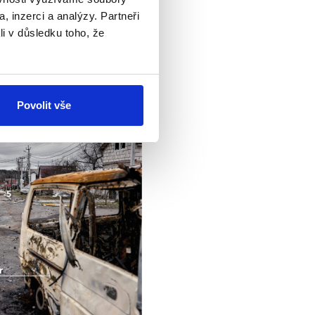
afie, těla zůstala až do
, inzerci a analýzy. Partneři
rých jsou zemřelí
vidět
li v důsledku toho, že
Povolit vše