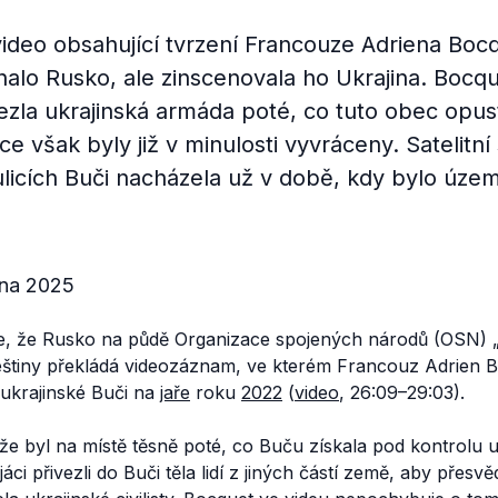
video obsahující tvrzení Francouze Adriena Boc
alo Rusko, ale zinscenovala ho Ukrajina. Bocqu
vezla ukrajinská armáda poté, co tuto obec opus
ce však byly již v minulosti vyvráceny. Satelitní
 ulicích Buči nacházela už v době, kdy bylo úze
bna 2025
e, že Rusko na půdě Organizace spojených národů (OSN)
češtiny překládá videozáznam, ve kterém Francouz Adrien B
ukrajinské Buči na
jaře
roku
2022
(
video
, 26:09–29:03).
 že byl na místě těsně poté, co Buču získala pod kontrolu 
jáci přivezli do Buči těla lidí z jiných částí země, aby přesvě