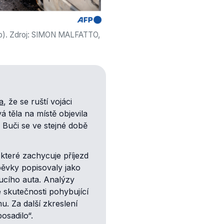
ravo). Zdroj: SIMON MALFATTO,
a
, že se ruští vojáci
á těla na místě objevila
 Buči se ve stejné době
 které zachycuje příjezd
spěvky popisovaly jako
ucího auta. Analýzy
e skutečnosti pohybující
u. Za další zkreslení
osadilo“.