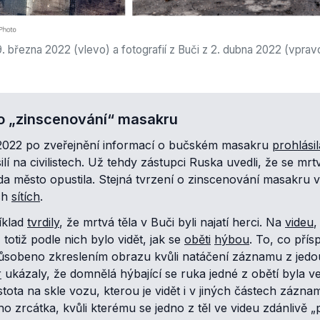
19. března 2022 (vlevo) a fotografií z Buči z 2. dubna 2022 (vp
 o „zinscenování“ masakru
022 po zveřejnění informací o bučském masakru
prohlásil
í na civilistech. Už tehdy zástupci Ruska uvedli, že se mrtv
a město opustila. Stejná tvrzení o zinscenování masakru v
ích
sítích
.
íklad
tvrdily
, že mrtvá těla v Buči byli najatí herci. Na
videu
,
 totiž podle nich bylo vidět, jak se
oběti
hýbou
. To, co pří
působeno zkreslením obrazu kvůli natáčení záznamu z jedo
r
ukázaly, že domnělá hýbající se ruka jedné z obětí byla v
tota na skle vozu, kterou je vidět i v jiných částech záznam
 zrcátka, kvůli kterému se jedno z těl ve videu zdánlivě „p