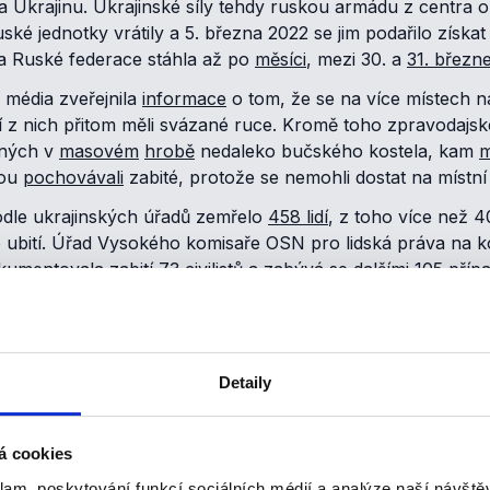
a Ukrajinu. Ukrajinské síly tehdy ruskou armádu z centra ob
ské jednotky vrátily a 5. března 2022 se jim podařilo získa
a Ruské federace stáhla až po
měsíci
, mezi 30. a
31. březn
média zveřejnila
informace
o tom, že se na více místech na
teří z nich přitom měli svázané ruce. Kromě toho zpravodajs
ených v
masovém
hrobě
nedaleko bučského kostela, kam
m
dou
pochovávali
zabité, protože se nemohli dostat na místní 
odle ukrajinských úřadů zemřelo
458 lidí
, z toho více než 
o ubití. Úřad Vysokého komisaře OSN pro lidská práva na 
umentovala zabití 73 civilistů a zabývá se dalšími 105 přípa
žádné důkazy, které by jeho vyjádření podporovaly.
Neposk
st v Buči na přelomu března a dubna 2022.
Fotografie
, kte
Detaily
fotomontáž
a ve skutečnosti
zachycuje
místo
vzdálené
od K
do Buči přivezli až ukrajinští vojáci, je navíc v jasném ro
á cookies
ích snímků totiž byla těla obětí v ulicích Buči již v době, k
klam, poskytování funkcí sociálních médií a analýze naší návšt