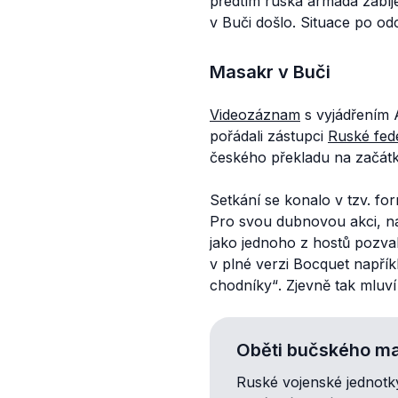
předtím ruská armáda zabíje
v Buči došlo. Situace po od
Masakr v Buči
Videozáznam
s vyjádřením 
pořádali zástupci
Ruské fed
českého překladu na začá
Setkání se konalo v tzv. f
Pro svou dubnovou akci, na
jako jednoho z hostů pozv
v plné verzi Bocquet napřík
chodníky“
. Zjevně tak mluví
Oběti bučského m
Ruské vojenské jednotk