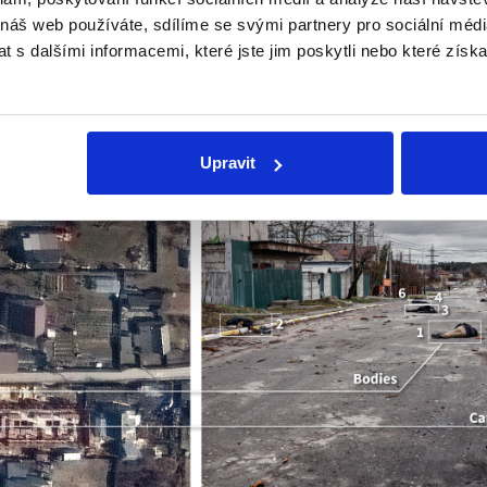
2022. Na stejných místech, kde je zachycují satelitní fotogr
 náš web používáte, sdílíme se svými partnery pro sociální média
tění těl na satelitních snímcích odpovídá lokacím, ve kte
 s dalšími informacemi, které jste jim poskytli nebo které získa
pořízených
zpravodajskými
agenturami
2. dubna
.
Upravit