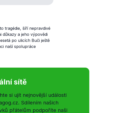
o tragédie, šíří nepravdivé
 důkazy a jeho výpovědi
esetá po ulicích Buči ještě
ci naší spolupráce
ální sítě
e si ujít nejnovější události
gog.cz. Sdílením našich
vků přátelům podpoříte naši