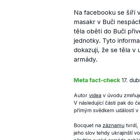
Na facebooku se šíří 
masakr v Buči nespách
těla obětí do Buči při
jednotky. Tyto informa
dokazují, že se těla v
armády.
Meta fact-check
17. du
Autor
videa
v úvodu zmiňuj
V následující části pak do 
přímým svědkem událostí v 
Bocquet na
záznamu
tvrdí,
jeho slov tehdy ukrajinští vo