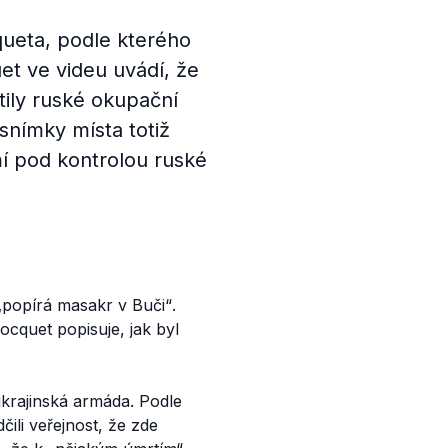
queta, podle kterého
et ve videu uvádí, že
tily ruské okupační
 snímky místa totiž
mí pod kontrolou ruské
„popírá masakr v Buči“
.
ocquet popisuje, jak byl
ukrajinská armáda. Podle
dčili veřejnost, že zde