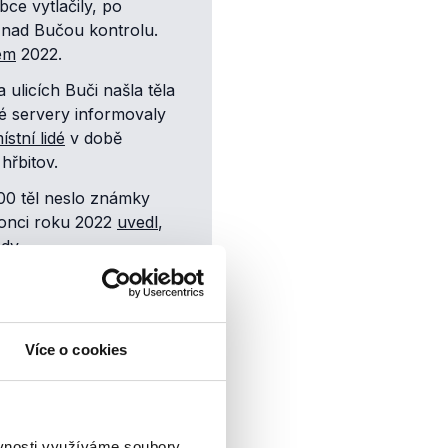
ce vytlačily, po
t nad Bučou kontrolu.
em
2022.
 ulicích Buči našla těla
ké servery informovaly
ístní lidé
v době
hřbitov.
400 těl neslo známky
konci roku 2022
uvedl
,
dy.
ytl
ani doklady, které by
rá Bocqueta podle jeho slov
Více o cookies
yjeva a Buči asi 500 km.
zporu s veřejně dostupnými
dy město bylo pod kontrolou
ěvnosti využíváme soubory