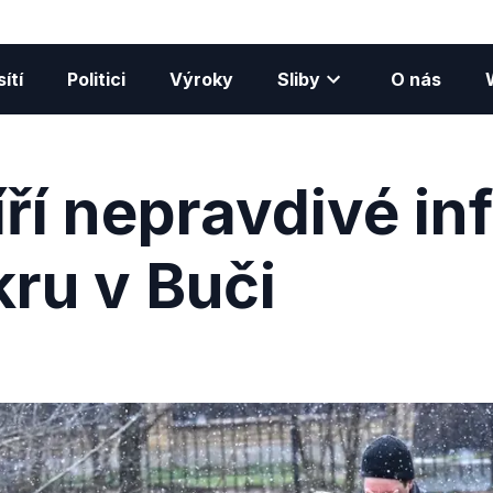
ítí
Politici
Výroky
Sliby
O nás
íří nepravdivé i
ru v Buči