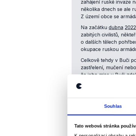
zahájení ruské invaze n
několika dnech se ale ru
Z území obce se armád
Na začátku
dubna
2022
zabitých civilistů, něk
o dalších tělech pohřb
okupace ruskou armá
Celkově tehdy v Buči p
zastřelení, mučení neb
že jeho mise v Buči zdok
Adrien
Bocquet
nezveřejnil
prokazovaly jeho přítomno
Souhlas
zobrazovala
v Kyjevě, byla
Bocquetovo tvrzení, že těla 
Tato webová stránka použív
informacemi.
Podle
satelitn
K personalizaci obsahu a re