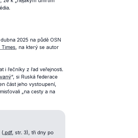
m, že k
„nějakým úmrtím“
édia.
2. dubna 2025 na půdě OSN
 Times
, na který se autor
 i řečníky z řad veřejnosti.
ovaný
“, si Ruská federace
jen část jeho vystoupení,
umisťovali
„na cesty a na
 (
.pdf
, str. 3), tři dny po