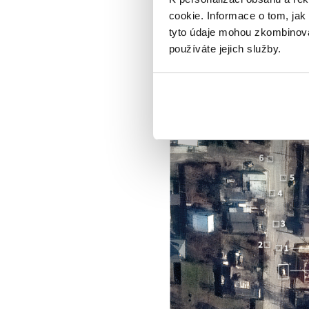
ruských vojáků – 19. března 
cookie. Informace o tom, jak
prvních dubnových dní. Umís
tyto údaje mohou zkombinovat
například na fotografiích 
používáte jejich služby.