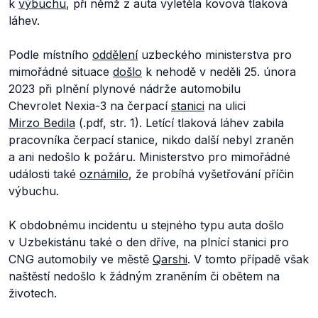
k
výbuchu
, při němž z auta vyletěla kovová tlaková
láhev.
Podle místního
oddělení
uzbeckého ministerstva pro
mimořádné situace
došlo
k nehodě v neděli 25. února
2023 při plnění plynové nádrže automobilu
Chevrolet Nexia-3 na čerpací
stanici
na ulici
Mirzo Bedila
(.pdf, str. 1). Letící tlaková láhev zabila
pracovníka čerpací stanice, nikdo další nebyl zraněn
a ani nedošlo k požáru. Ministerstvo pro mimořádné
události také
oznámilo
, že probíhá vyšetřování příčin
výbuchu.
K obdobnému incidentu u stejného typu auta došlo
v Uzbekistánu také o den dříve, na plnící stanici pro
CNG automobily ve městě
Qarshi
. V tomto případě však
naštěstí nedošlo k žádným zraněním či obětem na
životech.