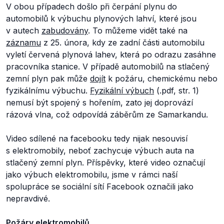
V obou případech došlo při čerpání plynu do
automobilů k výbuchu plynových lahví, které jsou
v autech
zabudovány
. To můžeme vidět také na
záznamu
z 25. února, kdy ze zadní části automobilu
vyletí červená plynová lahev, která po odrazu zasáhne
pracovníka stanice. V případě automobilů na stlačený
zemní plyn pak může
dojít
k požáru, chemickému nebo
fyzikálnímu výbuchu.
Fyzikální výbuch
(.pdf, str. 1)
nemusí být spojený s hořením, zato jej doprovází
rázová vlna, což odpovídá záběrům ze Samarkandu.
Video sdílené na facebooku tedy nijak nesouvisí
s elektromobily, neboť zachycuje výbuch auta na
stlačený zemní plyn. Příspěvky, které video označují
jako výbuch elektromobilu, jsme v rámci naší
spolupráce se sociální sítí Facebook označili jako
nepravdivé.
Požáry elektromobilů