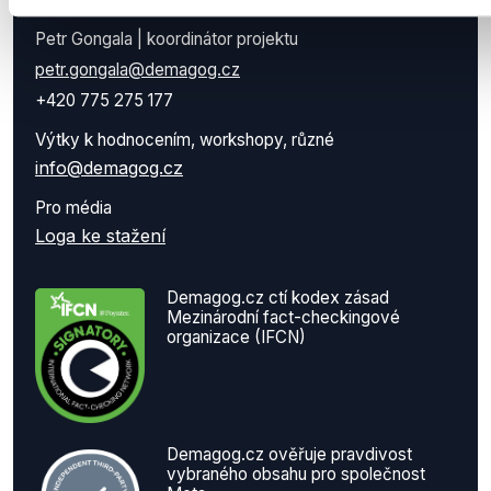
Kontaktní osoba
Petr Gongala | koordinátor projektu
petr.gongala@demagog.cz
+420 775 275 177
Výtky k hodnocením, workshopy, různé
info@demagog.cz
Pro média
Loga ke stažení
Demagog.cz ctí kodex zásad
Mezinárodní fact-checkingové
organizace (IFCN)
Demagog.cz ověřuje pravdivost
vybraného obsahu pro společnost