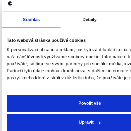
Souhlas
Detaily
Tato webová stránka používá cookies
Demagog.cz, z.s.
K personalizaci obsahu a reklam, poskytování funkcí sociáln
naší návštěvnosti využíváme soubory cookie. Informace o t
IČO: 05140544
používáte, sdílíme se svými partnery pro sociální média, inz
se sídlem Roháčova 145/14
Partneři tyto údaje mohou zkombinovat s dalšími informacemi
Žižkov, 130 00 Praha 3
poskytli nebo které získali v důsledku toho, že používáte jeji
Zapsaný ve spolkovém rejstříku u Městského soudu v
Praze.
Demagog.cz má
transparentní bankovní účet
Povolit vše
9711283001/5500
vedený u Raiffeisenbank, a.s.
Upravit
Kontakty