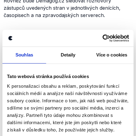
Rovněž bude Demagog.cz sledovat rozhovory
zástupců uvedených stran v jednotlivých denících,
časopisech a na zpravodajských serverech.
Zůstaňme v kontaktu
Souhlas
Detaily
Více o cookies
Přihlaste se k odběru našeho
newsletteru nebo
whatsappového
kanálu, kde pravidelně přinášíme
Tato webová stránka používá cookies
shrnutí nejzajímavějších článků a analýz.
K personalizaci obsahu a reklam, poskytování funkcí
sociálních médií a analýze naší návštěvnosti využíváme
Začněte nás odebírat, a mějte tak
soubory cookie. Informace o tom, jak náš web používáte,
přehled o tom, jaké dezinformace a
sdílíme se svými partnery pro sociální média, inzerci a
nepravdy se zrovna v Česku šíří.
analýzy. Partneři tyto údaje mohou zkombinovat s
dalšími informacemi, které jste jim poskytli nebo které
získali v důsledku toho, že používáte jejich služby.
Newsletter
WhatsApp