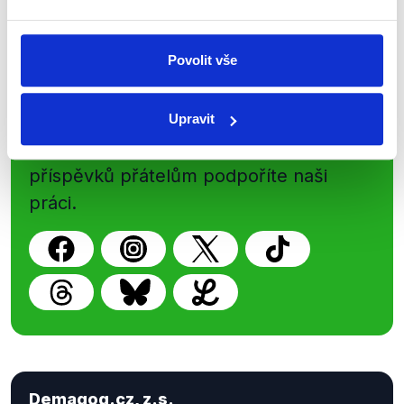
Povolit vše
Sociální sítě
Nenechte si ujít nejnovější události
Upravit
z Demagog.cz. Sdílením našich
příspěvků přátelům podpoříte naši
práci.
Demagog.cz, z.s.