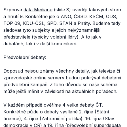
Srpnová
data Medianu
(slide 8) uvádějí takových stran
a hnutí 9. Konkrétně jde o ANO, ČSSD, KSČM, ODS,
TOP 09, KDU-ČSL, SPD, STAN a Piráty. Budeme tedy
sledovat tyto subjekty a jejich nejvýznamnější
představitele (typicky volební lídry). A to jak v
debatách, tak i v další komunikaci.
Předvolební debaty:
Doposud nejsou známy všechny detaily, jak televize či
zpravodajské online servery budou pokrývat debatami
předvolební kampaň. Z toho důvodu se naše schéma
může ještě měnit v závislosti na aktuálních pořadech.
V každém případě ověříme 4 velké debaty ČT.
Konkrétně půjde o debaty vysílané 2. října (Státní
finance), 4. října (Zahraniční politika), 16. října (Stav
demokracie v ČR) a 19. října (předvolební superdebata