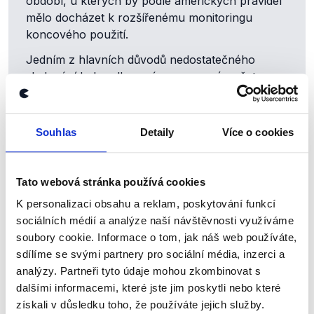
období, u kterých by podle amerických pravidel
mělo docházet k rozšířenému monitoringu
koncového použití.
Jedním z hlavních důvodů nedostatečného
sledování byl podle zprávy omezený počet
osob, které monitoring provádí. Dokument
zároveň uvedl, že se sledování v čase zlepšilo.
Podobně mluví také novější zpráva z prosince
Souhlas
Detaily
Více o cookies
2024 (
.pdf
, str. 3 z 52). Dle ní se problém
s nedostatečnou evidencí týká 12 % materiálu
(za 200 milionů dolarů), který by správně měl
Tato webová stránka používá cookies
rozšířenému monitoringu podléhat. Zároveň ale
K personalizaci obsahu a reklam, poskytování funkcí
zpráva neobsahuje žádné zmínky o tom, že by
sociálních médií a analýze naší návštěvnosti využíváme
americké zbraně pro Ukrajinu skončily v rukou
soubory cookie. Informace o tom, jak náš web používáte,
mexických kartelů.
sdílíme se svými partnery pro sociální média, inzerci a
analýzy. Partneři tyto údaje mohou zkombinovat s
dalšími informacemi, které jste jim poskytli nebo které
Podobné zprávy se šířily už dříve
získali v důsledku toho, že používáte jejich služby.