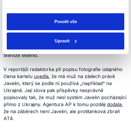
V minulosti se šířila řada podobných
nepodložených
zpráv
, které také tvrdily, že technika od USA z Ukrajiny
doputovala do Mexika. V
roce
2023
na sociálních sítích
Povolit vše
kolovaly příspěvky, podle nichž mexické kartely získaly
z Ukrajiny americké protitankové střely
Javelin
. Ve
skutečnosti ale tato zpráva vycházela z nesprávně
Upravit
přeložené
španělskojazyčné reportáže mexické
televize Milenio.
V reportáži redaktorka při popisu fotografie údajného
člena kartelu
uvedla
, že má muž na zádech právě
Javelin, který se podle ní používá
„například“
na
Ukrajině. Její slova pak příspěvky nesprávně
popisovaly tak, že muž nesl systém Javelin pocházející
přímo z Ukrajiny. Agentura AP k tomu později
dodala
,
že na záběrech není Javelin, ale protitanková zbraň
AT4.