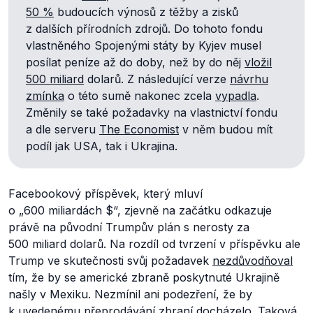
50 %
budoucích výnosů z těžby a zisků
z dalších přírodních zdrojů. Do tohoto fondu
vlastněného Spojenými státy by Kyjev musel
posílat peníze až do doby, než by do něj
vložil
500 miliard
dolarů. Z následující verze
návrhu
zmínka
o této sumě nakonec zcela
vypadla
.
Změnily se také požadavky na vlastnictví fondu
a dle serveru
The Economist
v něm budou mít
podíl jak USA, tak i Ukrajina.
Facebookový příspěvek, který mluví
o „600 miliardách $“, zjevně na začátku odkazuje
právě na původní Trumpův plán s nerosty za
500 miliard dolarů. Na rozdíl od tvrzení v příspěvku ale
Trump ve skutečnosti svůj požadavek
nezdůvodňoval
tím, že by se americké zbraně poskytnuté Ukrajině
našly v Mexiku. Nezmínil ani podezření, že by
k uvedenému přeprodávání zbraní docházelo. Taková