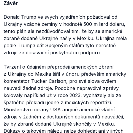
Závěr
Donald Trump ve svých vyjádřeních požadoval od
Ukrajiny vzácné zeminy v hodnotě 500 miliard dolarů,
tento plán ale nezdůvodňoval tím, že by se americké
zbraně dodané Ukrajině našly v Mexiku. Ukrajina měla
podle Trumpa dát Spojeným státům tyto nerostné
zdroje za dosavadní poskytnutou podporu.
Tvrzení o údajném přeprodeji amerických zbraní
z Ukrajiny do Mexika šířil v únoru především americký
komentátor Tucker Carlson, pro svá slova ovšem
neuvedl žádné zdroje. Podobné nepravdivé zprávy
kolovaly například už v roce 2023, vycházely ale ze
špatného překladu jedné z mexických reportáží.
Ministerstvo obrany USA ani jiné americké vládní
zdroje v žádném z dostupných dokumentů neuvádějí,
že by zbraně dodané Ukrajině skončily v Mexiku.
Důkazy o takovém nálezu nelze dohledat ani v jiných