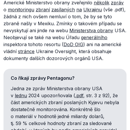
Americké Ministerstvo obrany zveřejnilo
několik
zpráv
o
monitoringu
zbraní
zasílaných
na
Ukrajinu
(vše .pdf),
žádná z nich ovšem nemluví o tom, že by se tyto
zbraně našly v Mexiku. Zmínky o takovém případu se
nevyskytují ani jinde na webu
Ministerstva obrany
USA.
Neobjevují se také na webu Úřadu
generálního
inspektora tohoto resortu (
DoD OIG
) ani na americké
vládní
stránce
Ukraine Oversight, která obsahuje
dokumenty dalších dozorových orgánů USA.
Co říkají zprávy Pentagonu?
Jedna ze zpráv Ministerstva obrany USA
v
lednu
2024 upozorňovala (
.pdf
, str. 3 z 92), že
část amerických zbraní poslaných Kyjevu nebyla
dostatečně monitorována. Konkrétně šlo
o materiál v hodnotě jedné miliardy dolarů,
tj. 59 % celkové hodnoty zbraní za sledované