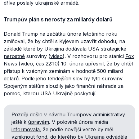
dříve poslaly ukrajinské armádě.
Trumpův plán s nerosty za miliardy dolarů
Donald Trump na
začátku
února
letošního roku
zmiňoval, že by chtěl s Kyjevem uzavřít dohodu, na
základě které by Ukrajina dodávala USA strategické
nerostné
suroviny (
video
). V rozhovoru pro stanici
Fox
News
(
video
, čas 22:10) 10. února upřesnil, že by chtěl
přístup k vzácným zeminám v hodnotě 500 miliard
dolarů. Podle jeho tehdejších slov by tyto suroviny
Spojeným státům sloužily jako finanční náhrada za
pomoc, kterou USA Ukrajině poskytují.
Později došlo v návrhu Trumpovy administrativy
ještě k
úpravám
. V polovině února média
informovala
, že podle novější verze by měl
vzniknout
fond
, do kterého by Ukrajina odváděla