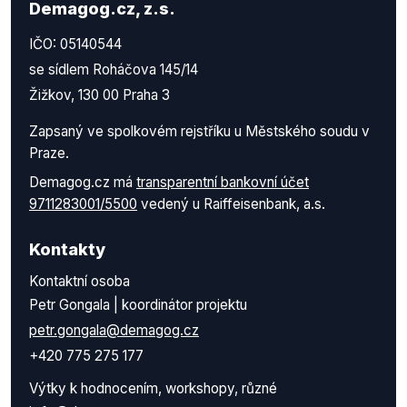
Demagog.cz, z.s.
IČO: 05140544
se sídlem Roháčova 145/14
Žižkov, 130 00 Praha 3
Zapsaný ve spolkovém rejstříku u Městského soudu v
Praze.
Demagog.cz má
transparentní bankovní účet
9711283001/5500
vedený u Raiffeisenbank, a.s.
Kontakty
Kontaktní osoba
Petr Gongala | koordinátor projektu
petr.gongala@demagog.cz
+420 775 275 177
Výtky k hodnocením, workshopy, různé