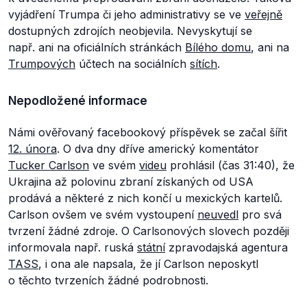
vyjádření Trumpa či jeho administrativy se ve
veřejně
dostupných zdrojích neobjevila. Nevyskytují se
např. ani na oficiálních stránkách
Bílého domu
, ani na
Trumpových
účtech na sociálních
sítích
.
Nepodložené informace
Námi ověřovaný facebookový příspěvek se začal šířit
12. února
. O dva dny dříve americký komentátor
Tucker Carlson
ve svém
videu
prohlásil (čas 31:40), že
Ukrajina až polovinu zbraní získaných od USA
prodává a některé z nich končí u mexických kartelů.
Carlson ovšem ve svém vystoupení
neuvedl
pro svá
tvrzení žádné zdroje. O Carlsonových slovech později
informovala např. ruská
státní
zpravodajská agentura
TASS
, i ona ale napsala, že jí Carlson neposkytl
o těchto tvrzeních žádné podrobnosti.