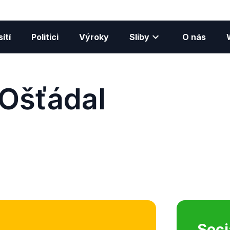
ítí
Politici
Výroky
Sliby
O nás
Ošťádal
Soci