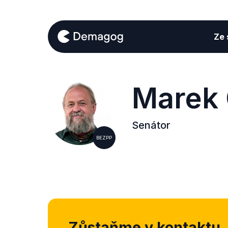
Ze s
Marek 
Senátor
BEZPP
Zůstaňme v kontaktu