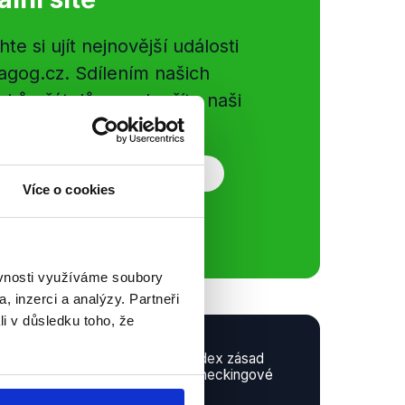
e si ujít nejnovější události
gog.cz. Sdílením našich
vků přátelům podpoříte naši
Více o cookies
ěvnosti využíváme soubory
, inzerci a analýzy. Partneři
li v důsledku toho, že
Demagog.cz ctí kodex zásad
Mezinárodní fact-checkingové
organizace (IFCN)