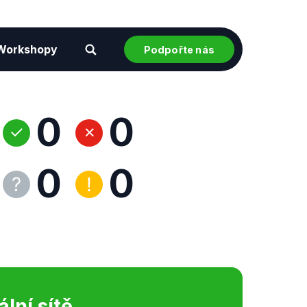
Workshopy
Podpořte nás
0
0
0
0
ální sítě