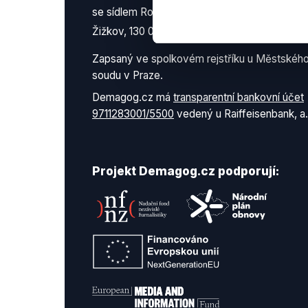
se sídlem Roháčova 145/14
Žižkov, 130 00 Praha 3
Zapsaný ve spolkovém rejstříku u Městskéh
soudu v Praze.
Demagog.cz má
transparentní bankovní účet
9711283001/5500
vedený u Raiffeisenbank, a.
Projekt Demagog.cz podporují: