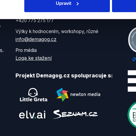
Upravit
Petr Gongala | koordinátor projektu
petr.gongala@demagog.cz
+420 775 275 177
o
Výtky k hodnocením, workshopy, různé
info@demagog.cz
s.
Pro média
Loga ke stažení
Projekt Demagog.cz spolupracuje s: