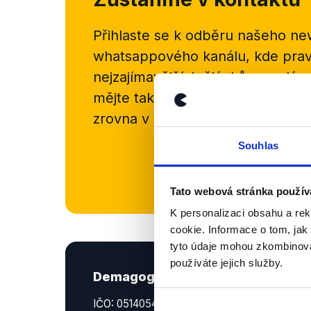
Přihlaste se k odběru našeho
new
whatsappového kanálu, kde pravi
nejzajímavějších článků a analýz.
mějte tak přehled o tom, jaké d
zrovna v Česku šíří.
Souhlas
Newsletter
Tato webová stránka použív
K personalizaci obsahu a re
cookie. Informace o tom, jak
tyto údaje mohou zkombinovat
používáte jejich služby.
Demagog.cz, z.s.
IČO: 05140544