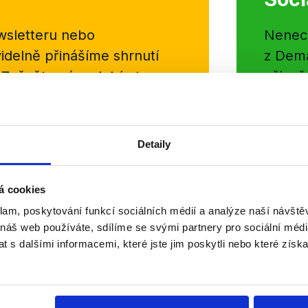
sletteru nebo
Nenecht
delně přinášíme shrnutí
z Dema
 Začněte nás odebírat, a
příspě
ezinformace a nepravdy se
práci.
Detaily
WhatsApp
á cookies
klam, poskytování funkcí sociálních médií a analýze naší návšt
 náš web používáte, sdílíme se svými partnery pro sociální média
 s dalšími informacemi, které jste jim poskytli nebo které získa
Kontakty
Kontaktní osoba