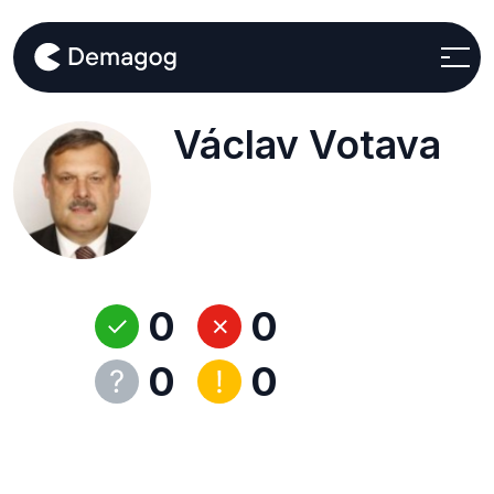
Václav Votava
0
0
0
0