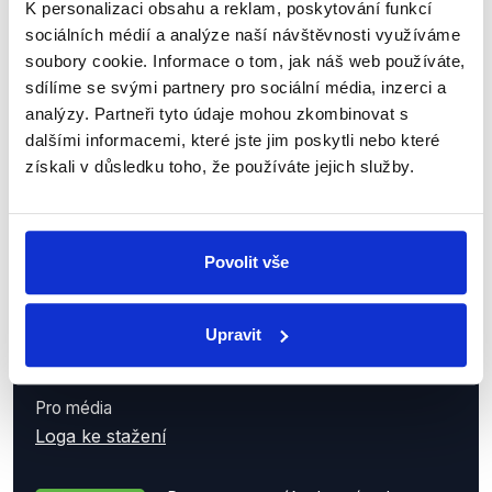
K personalizaci obsahu a reklam, poskytování funkcí
Zapsaný ve spolkovém rejstříku u Městského soudu v
sociálních médií a analýze naší návštěvnosti využíváme
Praze.
soubory cookie. Informace o tom, jak náš web používáte,
sdílíme se svými partnery pro sociální média, inzerci a
Demagog.cz má
transparentní bankovní účet
analýzy. Partneři tyto údaje mohou zkombinovat s
9711283001/5500
vedený u Raiffeisenbank, a.s.
dalšími informacemi, které jste jim poskytli nebo které
získali v důsledku toho, že používáte jejich služby.
Kontakty
Kontaktní osoba
Petr Gongala | koordinátor projektu
Povolit vše
petr.gongala@demagog.cz
+420 775 275 177
Upravit
Výtky k hodnocením, workshopy, různé
info@demagog.cz
Pro média
Loga ke stažení