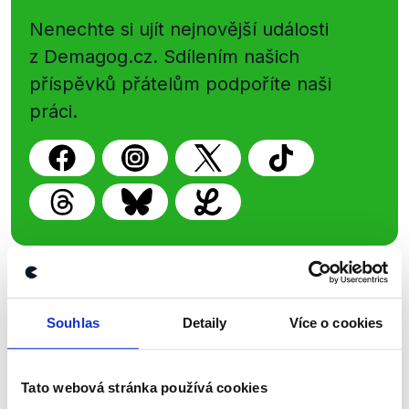
Nenechte si ujít nejnovější události
z Demagog.cz. Sdílením našich
příspěvků přátelům podpoříte naši
práci.
Demagog.cz, z.s.
Souhlas
Detaily
Více o cookies
IČO: 05140544
se sídlem Roháčova 145/14
Tato webová stránka používá cookies
Žižkov, 130 00 Praha 3