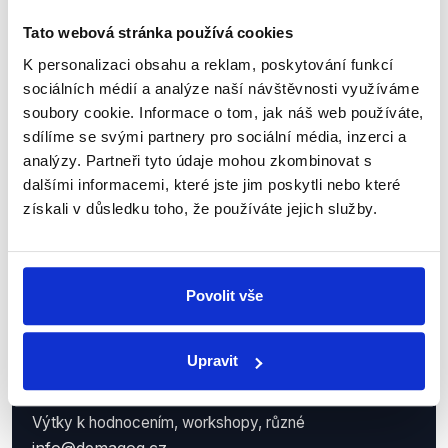
Demagog.cz, z.s.
Tato webová stránka používá cookies
IČO: 05140544
K personalizaci obsahu a reklam, poskytování funkcí
se sídlem Roháčova 145/14
sociálních médií a analýze naší návštěvnosti využíváme
Žižkov, 130 00 Praha 3
soubory cookie. Informace o tom, jak náš web používáte,
sdílíme se svými partnery pro sociální média, inzerci a
Zapsaný ve spolkovém rejstříku u Městského soudu v
analýzy. Partneři tyto údaje mohou zkombinovat s
Praze.
dalšími informacemi, které jste jim poskytli nebo které
Demagog.cz má
transparentní bankovní účet
získali v důsledku toho, že používáte jejich služby.
9711283001/5500
vedený u Raiffeisenbank, a.s.
Kontakty
Povolit vše
Kontaktní osoba
Petr Gongala | koordinátor projektu
petr.gongala@demagog.cz
Upravit
+420 775 275 177
Výtky k hodnocením, workshopy, různé