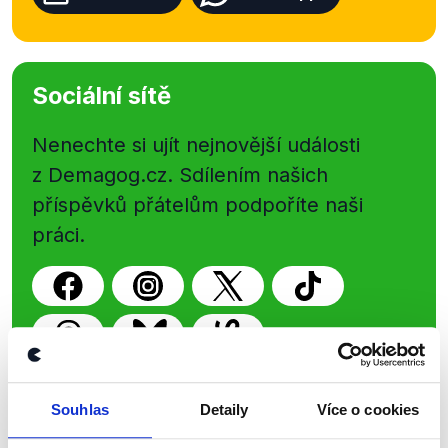
Sociální sítě
Nenechte si ujít nejnovější události
z Demagog.cz. Sdílením našich
příspěvků přátelům podpoříte naši
práci.
Souhlas
Detaily
Více o cookies