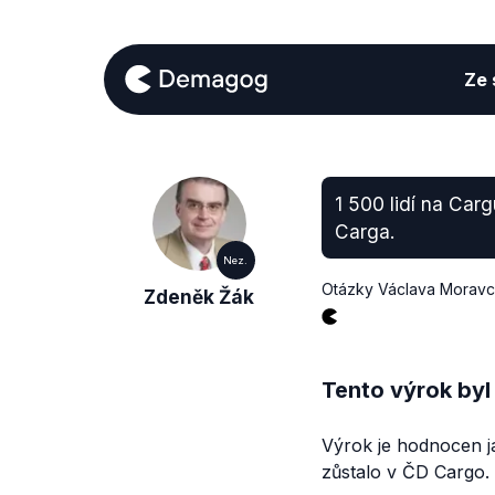
Ze s
1 500 lidí na Car
Carga.
Nez.
Otázky Václava Morav
Zdeněk Žák
Tento výrok byl
Výrok je hodnocen j
zůstalo v ČD Cargo. 