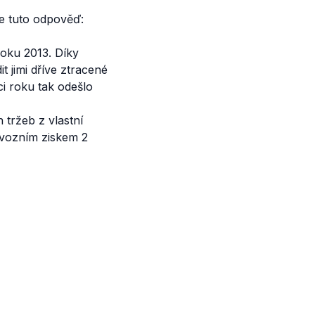
me tuto odpověď:
oku 2013. Díky
t jimi dříve ztracené
i roku tak odešlo
tržeb z vlastní
ovozním ziskem 2