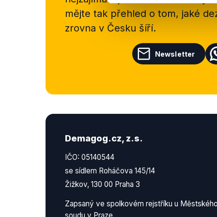
mějte tak přehled o tom, jaké d
zrovna v Česku šíří.
Newsletter
Demagog.cz, z.s.
IČO: 05140544
se sídlem Roháčova 145/14
Žižkov, 130 00 Praha 3
Zapsaný ve spolkovém rejstříku u Městskéh
soudu v Praze.