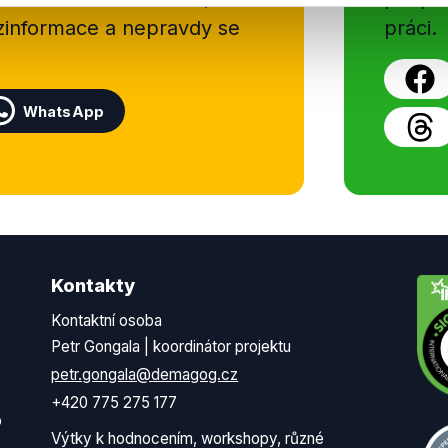
ezinformace a nepravdy se
práci.
WhatsApp
Kontakty
Kontaktní osoba
Petr Gongala | koordinátor projektu
petr.gongala@demagog.cz
+420 775 275 177
o
Výtky k hodnocením, workshopy, různé