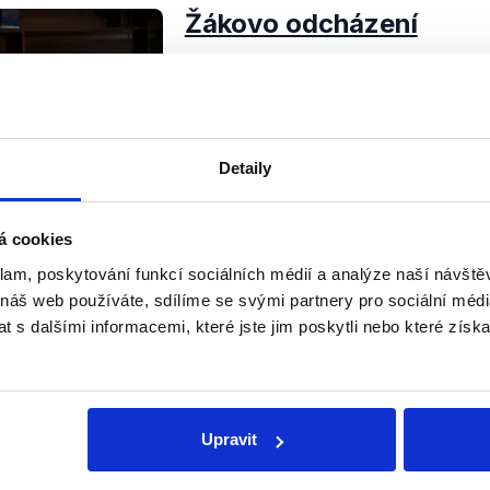
Žákovo odcházení
26. ledna 2014
Funkční období úřednického ministr
mílovými kroky ke konci, bilancova
nedělních Otázek Václava Moravc
pořadu byly nejasnosti ohledně úř
Detaily
Číst dál
OVĚŘENO
á cookies
klam, poskytování funkcí sociálních médií a analýze naší návšt
 náš web používáte, sdílíme se svými partnery pro sociální média
 s dalšími informacemi, které jste jim poskytli nebo které získa
Soci
sletteru nebo
Nenecht
Upravit
delně přinášíme shrnutí
z Dema
 Začněte nás odebírat, a
příspě