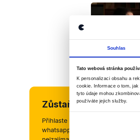
Souhlas
Tato webová stránka použív
K personalizaci obsahu a re
cookie. Informace o tom, jak
tyto údaje mohou zkombinovat
používáte jejich služby.
Zůstaňme v kontaktu
Přihlaste se k odběru našeho
new
whatsappového kanálu, kde pravi
nejzajímavějších článků a analýz.