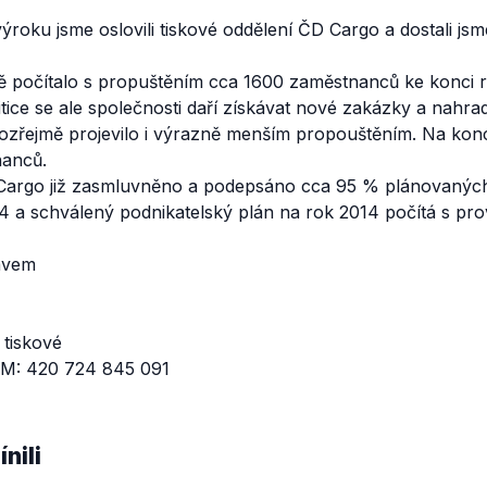
ýroku jsme oslovili tiskové oddělení ČD Cargo a dostali js
 počítalo s propuštěním cca 1600 zaměstnanců ke konci r
tice se ale společnosti daří získávat nové zakázky a nahradi
ozřejmě projevilo i výrazně menším propouštěním. Na konc
nanců.
 Cargo již zasmluvněno a podepsáno cca 95 % plánovaných 
4 a schválený podnikatelský plán na rok 2014 počítá s pr
avem
 tiskové
 M: 420 724 845 091
nili