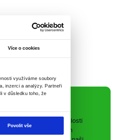
a Žáka se blíží
t tak přišel do
e. Hlavními tématy
adem...
Více o cookies
ěvnosti využíváme soubory
, inzerci a analýzy. Partneři
li v důsledku toho, že
ální sítě
e si ujít nejnovější události
Povolit vše
gog.cz. Sdílením našich
vků přátelům podpoříte naši