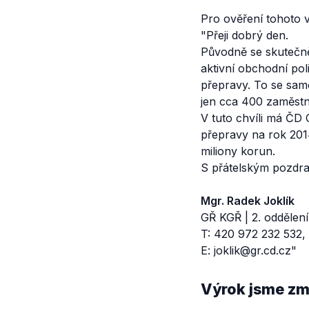
Pro ověření tohoto v
"Přeji dobrý den.
Původně se skutečně
aktivní obchodní poli
přepravy. To se sam
jen cca 400 zaměst
V tuto chvíli má ČD
přepravy na rok 201
miliony korun.
S přátelským pozdr
Mgr. Radek Joklík
GŘ KGŘ | 2. oddělení
T: 420 972 232 532,
E: joklik@gr.cd.cz"
Výrok jsme zmí