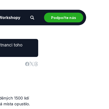
Workshopy
Podpořte nás
stnanci toho
ěných 1500 lidí
á místa opustilo.