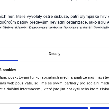
ních
her
, které vyvolaly ostré diskuze, patří olympijské hry
dpůrcům patřily především nevládní organizace, jako jsou
 Rights Watch, Reporters without Borders a další. Prohlašo
u s duchem Olympijských her a Olympijskou chartou. V Ol
slovní spojení „sport ve službách lidskosti“,
jenž může být te
, represemi proti náboženským a etnickým skupinám, příp
ní. Na druhé straně zastánci volby v čele s Mezinárodním
Detaily
čitelnost sportu a politiky."
hry v Soči nelze označit za „apolitické“, přestože o tento cha
á cookies
Hry
bojkotuje
řada světových osobností, mimo jiné i německ
klam, poskytování funkcí sociálních médií a analýze naší návšt
ncouzský protějšek François Hollande, v reakci na porušov
 náš web používáte, sdílíme se svými partnery pro sociální média
rý zakazuje propagaci homosexuality.
 s dalšími informacemi, které jste jim poskytli nebo které získa
n se olympiády rozhodl účastnit s tím, že ji považuje za spo
le
uvedl
:
„nedělejme z olympiády politickou záležitost. Snaž