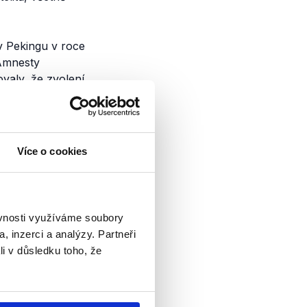
 v Pekingu v roce
 Amnesty
valy, že zvolení
ympijské
chartě
(.pdf,
dy stěží v souladu s
ady mučení a
 olympijským
Více o cookies
rakter stále usilují
ý prezident Joachim
ěvnosti využíváme soubory
ání lidských práv v
, inzerci a analýzy. Partneři
li v důsledku toho, že
rtovní, nikoli
me se, aby se