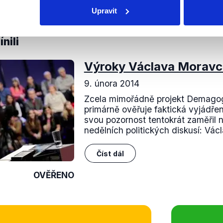
ání lidských práv říkaly při politických jednáních a aby se
Upravit
outěž, která by měla být pokud možno apolitická“.
nili
Výroky Václava Moravc
9. února 2014
Zcela mimořádně projekt Demagog
primárně ověřuje faktická vyjádřen
svou pozornost tentokrát zaměřil n
nedělních politických diskusí: Václ
Číst dál
OVĚŘENO