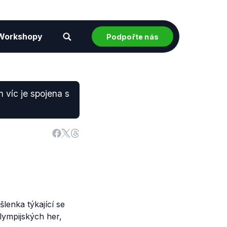
Workshopy
Podpořte nás
m víc je spojena s
lenka týkající se
lympijských her,