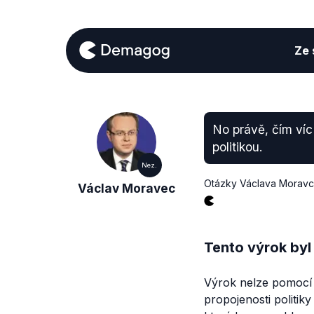
Ze s
No právě, čím víc 
politikou.
Nez.
Otázky Václava Morav
Václav Moravec
Tento výrok byl
Výrok nelze pomocí 
propojenosti politi