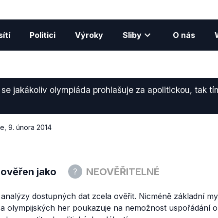
ítí
Politici
Výroky
Sliby
O nás
se jakákoliv olympiáda prohlašuje za apolitickou, tak tí
ce
,
9. února 2014
 ověřen jako
NEOVĚŘITELNÉ
analýzy dostupných dat zcela ověřit. Nicméně základní myš
ky a olympijských her poukazuje na nemožnost uspořádání o