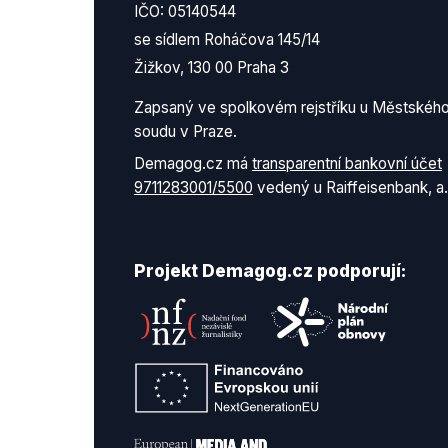
IČO: 05140544
se sídlem Roháčova 145/14
Žižkov, 130 00 Praha 3
Zapsaný ve spolkovém rejstříku u Městskéh
soudu v Praze.
Demagog.cz má
transparentní bankovní účet
9711283001/5500
vedený u Raiffeisenbank, a.
Projekt Demagog.cz podporují: