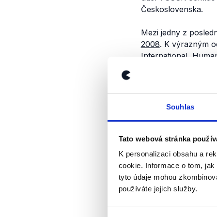
Československa.
Mezi jedny z posled
2008
. K výrazným o
International, Human
Pekingu je v rozpor
str. 14) se objevuje 
veřejnými popravami
svévolného zadržová
Souhlas
výborem zmiňují neslu
I letošní olympijské 
Tato webová stránka použív
představitelé MOV. 
K personalizaci obsahu a re
Gauck nebo jeho fra
cookie. Informace o tom, jak
zemi i na zákon, kte
tyto údaje mohou zkombinovat
používáte jejich služby.
Prezident Miloš Zema
politický podnik. Dá