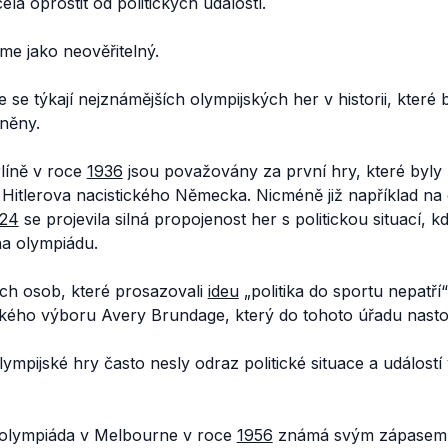
la oprostit od politických událostí.
me jako neověřitelný.
 se týkají nejznámějších olympijských her v historii, které b
vněny.
rlíně v roce
1936
jsou považovány za první hry, které byly 
 Hitlerova nacistického Německa. Nicméně již například na
924
se projevila silná propojenost her s politickou situací,
a olympiádu.
h osob, které prosazovali
ideu
„politika do sportu nepatří
kého výboru Avery Brundage, který do tohoto úřadu nastou
olympijské hry často nesly odraz politické situace a událostí
 olympiáda v Melbourne v roce
1956
známá svým zápasem 