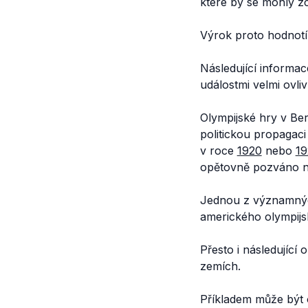
které by se mohly zce
Výrok proto hodnotí
Následující informace
událostmi velmi ovli
Olympijské hry v Be
politickou propagaci
v roce
1920
nebo
1
opětovně pozváno n
Jednou z významnýc
amerického olympijs
Přesto i následující 
zemích.
Příkladem může být