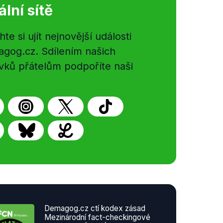
ální sítě
e si ujít nejnovější události
gog.cz. Sdílením našich
vků přátelům podpoříte naši
Demagog.cz ctí kodex zásad
Mezinárodní fact-checkingové