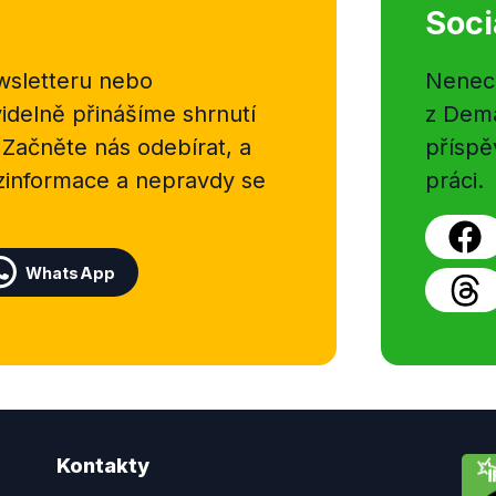
Soci
sletteru nebo
Nenecht
delně přinášíme shrnutí
z Dema
 Začněte nás odebírat, a
příspě
ezinformace a nepravdy se
práci.
WhatsApp
Kontakty