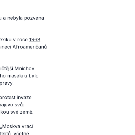
du a nebyla pozvána
Mexiku v roce
1968
,
iminaci Afroameričanů
gičtější Mnichov
kého masakru bylo
pravy.
rotest invaze
najevo svůj
ajkou své země.
 „Moskva vrací
elitů, včetně