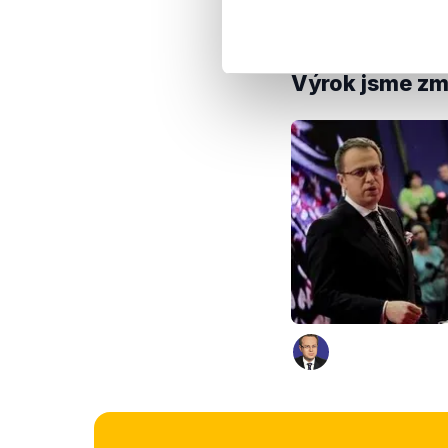
výhrady vůči porušov
nerušila sportovní s
Výrok jsme zmí