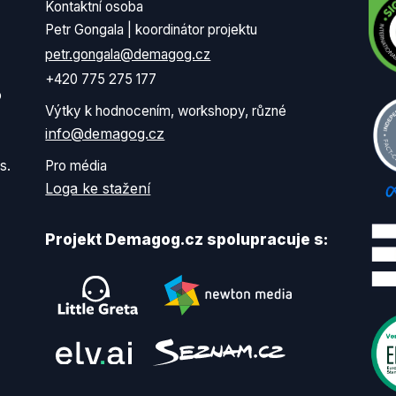
Kontaktní osoba
Petr Gongala | koordinátor projektu
petr.gongala@demagog.cz
+420 775 275 177
o
Výtky k hodnocením, workshopy, různé
info@demagog.cz
s.
Pro média
Loga ke stažení
Projekt Demagog.cz spolupracuje s: