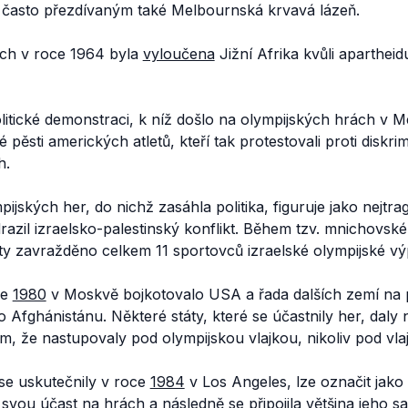
často přezdívaným také
Melbournská krvavá lázeň.
ch v roce 1964 byla
vyloučena
Jižní Afrika kvůli aparthei
litické demonstraci, k níž došlo na olympijských hrách v 
é pěsti amerických atletů, kteří tak protestovali proti diskr
h.
jských her, do nichž zasáhla politika, figuruje jako nejtra
odrazil izraelsko-palestinský konflikt. Během tzv. mnichovs
sty zavražděno celkem 11 sportovců izraelské olympijské vý
ce
1980
v Moskvě bojkotovalo USA a řada dalších zemí na p
Afghánistánu. Některé státy, které se účastnily her, daly 
m, že nastupovaly pod olympijskou vlajkou, nikoliv pod vl
se uskutečnily v roce
1984
v Los Angeles, lze označit jako
svou účast na hrách a následně se připojila většina jeho sat