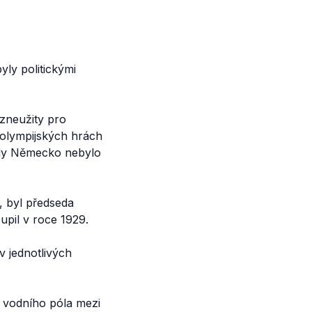
yly politickými
zneužity pro
 olympijských hrách
 kdy Německo nebylo
“, byl předseda
pil v roce 1929.
 v jednotlivých
vodního póla mezi