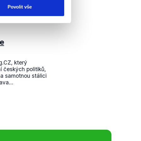
 těmito výhradami
Povolit vše
e
.CZ, který
í českých politiků,
a samotnou stálici
ava...