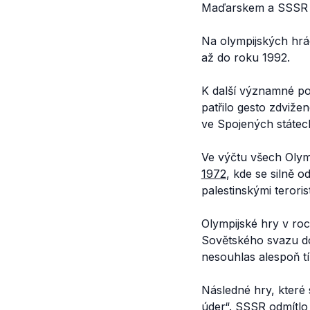
Maďarskem a SSSR 
Na olympijských hrá
až do roku 1992.
K další významné po
patřilo gesto zdvižen
ve Spojených státec
Ve výčtu všech Olympi
1972
, kde se silně 
palestinskými terori
Olympijské hry v ro
Sovětského svazu do 
nesouhlas alespoň tí
Následné hry, které 
úder“. SSSR odmítlo 