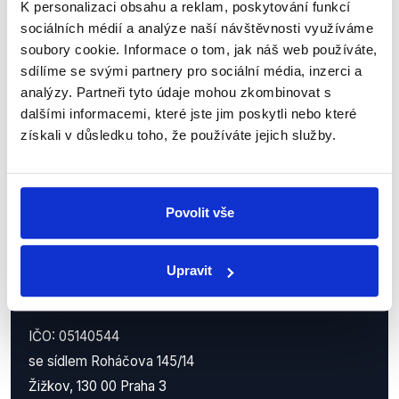
K personalizaci obsahu a reklam, poskytování funkcí
Nenechte si ujít nejnovější události
sociálních médií a analýze naší návštěvnosti využíváme
soubory cookie. Informace o tom, jak náš web používáte,
z Demagog.cz. Sdílením našich
sdílíme se svými partnery pro sociální média, inzerci a
příspěvků přátelům podpoříte naši
analýzy. Partneři tyto údaje mohou zkombinovat s
práci.
dalšími informacemi, které jste jim poskytli nebo které
získali v důsledku toho, že používáte jejich služby.
Povolit vše
Upravit
Demagog.cz, z.s.
IČO: 05140544
se sídlem Roháčova 145/14
Žižkov, 130 00 Praha 3