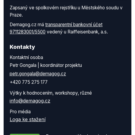
Zapsaný ve spolkovém rejstříku u Městského soudu v
Praze.
Demagog.cz má
transparentní bankovní účet
9711283001/5500
vedený u Raiffeisenbank, a.s.
Kontakty
Kontaktní osoba
Petr Gongala | koordinátor projektu
petr.gongala@demagog.cz
+420 775 275 177
Výtky k hodnocením, workshopy, různé
info@demagog.cz
Pro média
Loga ke stažení