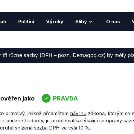
ítí
Politici
Výroky
Sliby
O nás
ty tři různé sazby (DPH – pozn. Demagog.cz) by měly pla
 ověřen jako
PRAVDA
ko pravdivý, jelikož předmětem
návrhu
zákona, kterým se m
 z přidané hodnoty, je problematika týkající se úpravy saz
 druhá snížená sazba DPH ve výši 10 %.