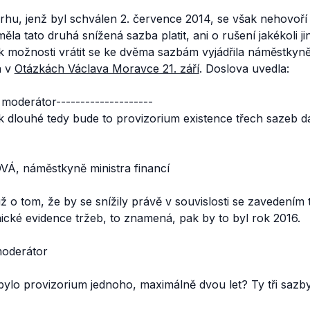
rhu, jenž byl schválen 2. července 2014, se však nehovo
ěla tato druhá snížená sazba platit, ani o rušení jakékoli 
 možnosti vrátit se ke dvěma sazbám vyjádřila náměstkyně 
á v
Otázkách Václava Moravce 21. září
. Doslova uvedla:
moderátor
--------------------
k dlouhé tedy bude to provizorium existence třech sazeb d
 náměstkyně ministra financí
o tom, že by se snížily právě v souvislosti se zavedením t
ické evidence tržeb, to znamená, pak by to byl rok 2016.
oderátor
 bylo provizorium jednoho, maximálně dvou let? Ty tři saz