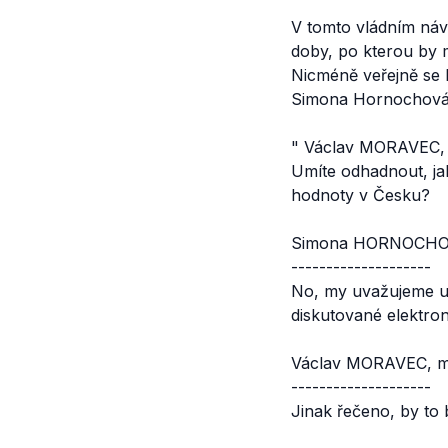
V tomto vládním náv
doby, po kterou by m
Nicméně veřejně se k
Simona Hornochov
"
Václav MORAVEC, 
Umíte odhadnout, ja
hodnoty v Česku?
Simona HORNOCHOVÁ,
--------------------
No, my uvažujeme už 
diskutované elektron
Václav MORAVEC, m
--------------------
Jinak řečeno, by to