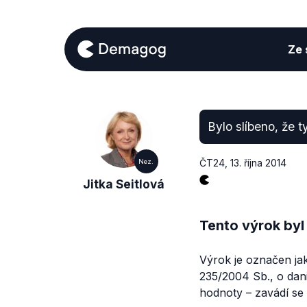
Ze s
Bylo slíbeno, že 
ČT24
,
13. října 2014
Nez.
Jitka Seitlová
Tento výrok byl
Výrok je označen ja
235/2004 Sb., o dani
hodnoty – zavádí se