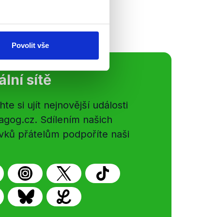
Povolit vše
ální sítě
e si ujít nejnovější události
gog.cz. Sdílením našich
vků přátelům podpoříte naši