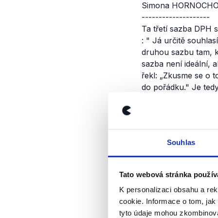
Simona HORNOCHOVÁ,
--------------------
Ta třetí sazba DPH 
:
"
Já určitě souhlas
druhou sazbu tam, kd
sazba není ideální, 
řekl: „Zkusme se o 
do pořádku.
"
Je tedy
DPH, jež je otázkou 
Výrok jsme zmí
Souhlas
Tato webová stránka použív
K personalizaci obsahu a re
cookie. Informace o tom, jak
tyto údaje mohou zkombinovat