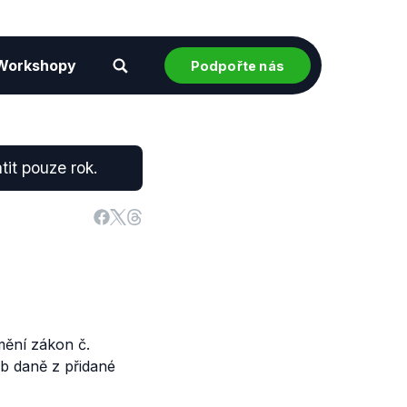
Workshopy
Podpořte nás
tit pouze rok.
ění zákon č.
eb daně z přidané