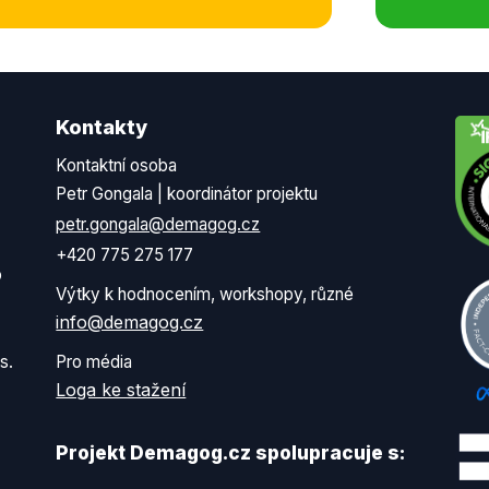
Kontakty
Kontaktní osoba
Petr Gongala | koordinátor projektu
petr.gongala@demagog.cz
+420 775 275 177
o
Výtky k hodnocením, workshopy, různé
info@demagog.cz
s.
Pro média
Loga ke stažení
Projekt Demagog.cz spolupracuje s: