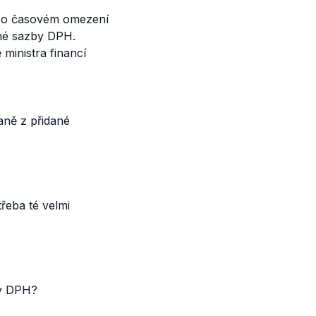
ří o časovém omezení
jiné sazby DPH.
ministra financí
aně z přidané
řeba té velmi
by DPH?