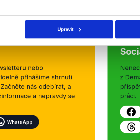
Číst dál
OVĚŘENO
Upravit
Soci
sletteru nebo
Nenecht
delně přinášíme shrnutí
z Dema
 Začněte nás odebírat, a
příspě
ezinformace a nepravdy se
práci.
WhatsApp