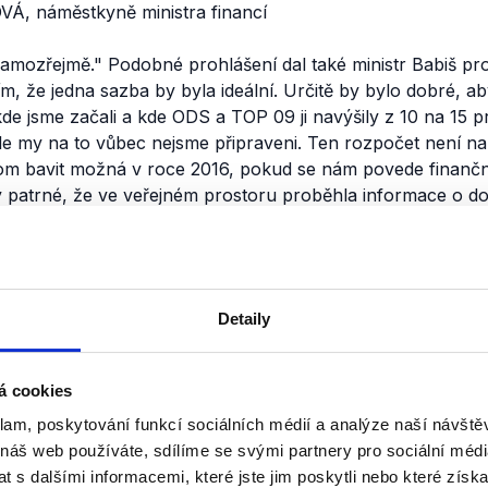
 náměstkyně ministra financí
samozřejmě.
"
Podobné prohlášení dal také ministr Babiš pr
ím, že jedna sazba by byla ideální. Určitě by bylo dobré, ab
e jsme začali a kde ODS a TOP 09 ji navýšily z 10 na 15 pro
ale my na to vůbec nejsme připraveni. Ten rozpočet není na 
tom bavit možná v roce 2016, pokud se nám povede finanční
 patrné, že ve veřejném prostoru proběhla informace o doč
jednoho nebo dvou let. Výrok je tedy hodnocen jako pravdi
nili
Detaily
Senátní volby - Přerov
13. října 2014
á cookies
Ve 2. kole v obvodě Přerov se o 
klam, poskytování funkcí sociálních médií a analýze naší návšt
utkají Jitka Seitlová v barvách K
 náš web používáte, sdílíme se svými partnery pro sociální média
Antonín Prachař z hnutí ANO.
 s dalšími informacemi, které jste jim poskytli nebo které získa