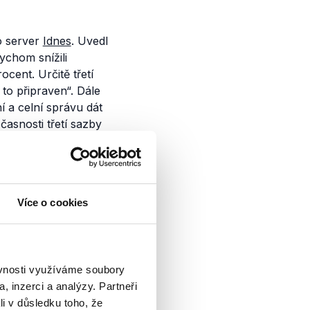
o server
Idnes
.
Uvedl
ychom snížili
cent. Určitě třetí
to připraven“. Dále
 a celní správu dát
asnosti třetí sazby
vý.
Více o cookies
senátorský mandát
ěvnosti využíváme soubory
DU-ČSL a SZ a
, inzerci a analýzy. Partneři
li v důsledku toho, že