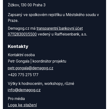
Žižkov, 130 00 Praha 3
Zapsaný ve spolkovém rejstříku u Městského soudu v
Praze.
Demagog.cz má
transparentní bankovní účet
9711283001/5500
vedený u Raiffeisenbank, a.s.
Kontakty
Kontaktní osoba
Petr Gongala | koordinátor projektu
petr.gongala@demagog.cz
+420 775 275 177
Výtky k hodnocením, workshopy, různé
info@demagog.cz
Pro média
Loga ke stažení