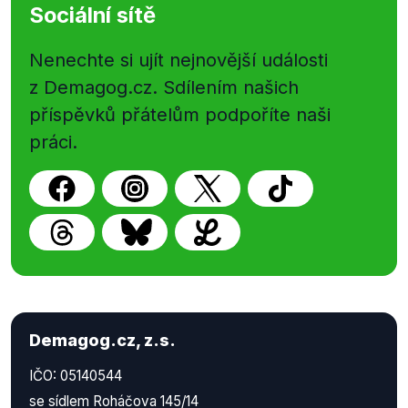
Sociální sítě
Nenechte si ujít nejnovější události
z Demagog.cz. Sdílením našich
příspěvků přátelům podpoříte naši
práci.
Demagog.cz, z.s.
IČO: 05140544
se sídlem Roháčova 145/14