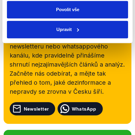
Povolit vše
Zůstaňme v kontaktu
Upravit
Přihlaste se k odběru našeho
newsletteru nebo
whatsappového
kanálu, kde pravidelně přinášíme
shrnutí nejzajímavějších článků a analýz.
Začněte nás odebírat, a mějte tak
přehled o tom, jaké dezinformace a
nepravdy se zrovna v Česku šíří.
Newsletter
WhatsApp