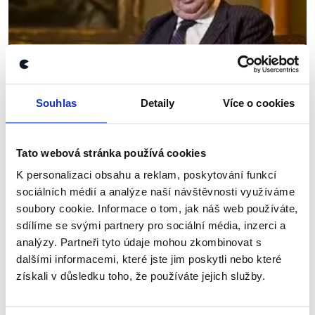
Souhlas
Detaily
Více o cookies
OVĚŘENO
Tato webová stránka používá cookies
K personalizaci obsahu a reklam, poskytování funkcí
Rozhovor Miloše Zemana v Deníku
sociálních médií a analýze naší návštěvnosti využíváme
10. ledna 2015
soubory cookie. Informace o tom, jak náš web používáte,
Miloš Zeman v rozhovoru pro Deník.cz rozebíral
sdílíme se svými partnery pro sociální média, inzerci a
širokou škálu témat. Řeč se ze začátku přirozeně
analýzy. Partneři tyto údaje mohou zkombinovat s
stočila na teroristické ataky v Paříži a hrozbu
dalšími informacemi, které jste jim poskytli nebo které
islámského terorismu obecně. Následoval vývoj...
získali v důsledku toho, že používáte jejich služby.
Číst dál