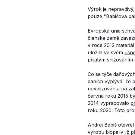
Výrok je nepravdivý
pouze "Babišova pal
Evropská unie schvál
členské země zaváza
v roce 2012 materiá
uložila ve svém
usne
přijatým snižováním 
Co se týče daňových
daních vyplývá, že 
novelizován a na zá
června roku 2015 by 
2014 vypracovalo
p
roku 2020. Toto prod
Andrej Babiš otevřel
výrobu biopaliv
již 