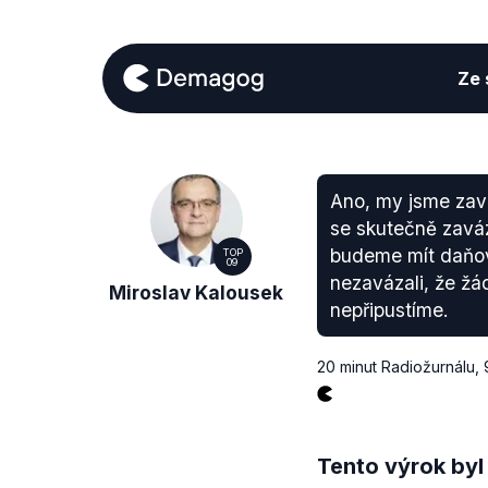
Ze s
Ano, my jsme zavá
se skutečně zaváz
budeme mít daňov
TOP
09
nezavázali, že žá
Miroslav Kalousek
nepřipustíme.
20 minut Radiožurnálu
,
Tento výrok byl