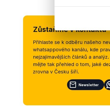
Zůstaňme v kontaktu
Přihlaste se k odběru našeho
new
whatsappového kanálu, kde pravi
nejzajímavějších článků a analýz.
mějte tak přehled o tom, jaké d
zrovna v Česku šíří.
Newsletter