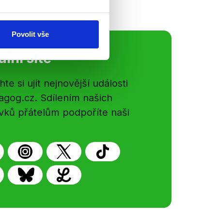
Povolit vše
ální sítě
e si ujít nejnovější události
gog.cz. Sdílením našich
vků přátelům podpoříte naši