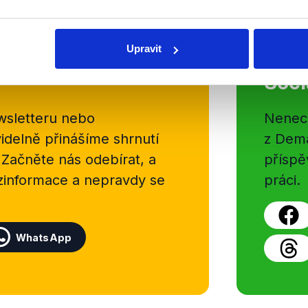
OVĚŘENO
Upravit
Soci
sletteru nebo
Nenecht
delně přinášíme shrnutí
z Dema
 Začněte nás odebírat, a
příspě
ezinformace a nepravdy se
práci.
WhatsApp