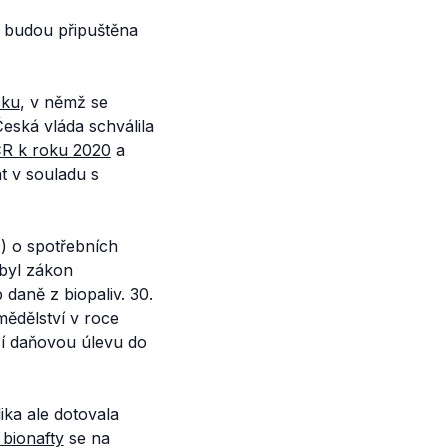
í budou připuštěna
čku
, v němž se
eská vláda schválila
 ČR k roku 2020
a
t v souladu s
) o spotřebních
 byl zákon
 daně z biopaliv. 30.
mědělství v roce
uží daňovou úlevu do
ika ale dotovala
bionafty
se na