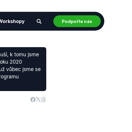
Workshopy
Podpořte nás
duší, k tomu jsme
roku 2020
 už vůbec jsme se
programu