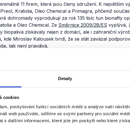
inimálně 11 firem, které jsou členy sdružení. K největším 
 Preol, Kratolia, Oleo Chemical a Primagra, přičemž součást
eré dohromady vyprodukují za rok 135 tisíc tun bionafty opr
atolia a Oleo Chemical. Ze
Směrnice 2009/28/ES
vyplývá, 
 biopaliva získávaly nejen z domácí, ale i zahraniční výroby
, kde Miroslav Kalousek tvrdí, že se stát zavázal podporov
še, tak není pravdivá.
nili
Dvacet minut biopaliv
Detaily
9. dubna 2015
Do 20 minut Českého rozhlasu byl
á cookies
Miroslav Kalousek a to k jediném
klam, poskytování funkcí sociálních médií a analýze naší návšt
biopaliv. Tato našimi politiky ostř
agenda byla ve svém projednávání
 náš web používáte, sdílíme se svými partnery pro sociální média
 s dalšími informacemi, které jste jim poskytli nebo které získa
Číst dál