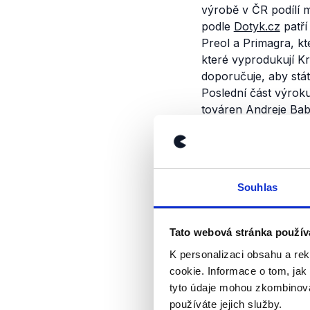
výrobě v ČR podílí m
podle
Dotyk.cz
patří
Preol a Primagra, kt
které vyprodukují Kr
doporučuje, aby státy
Poslední část výroku
továren Andreje Babi
Výrok jsme zmí
Souhlas
Tato webová stránka použív
K personalizaci obsahu a re
cookie. Informace o tom, jak
tyto údaje mohou zkombinovat
používáte jejich služby.