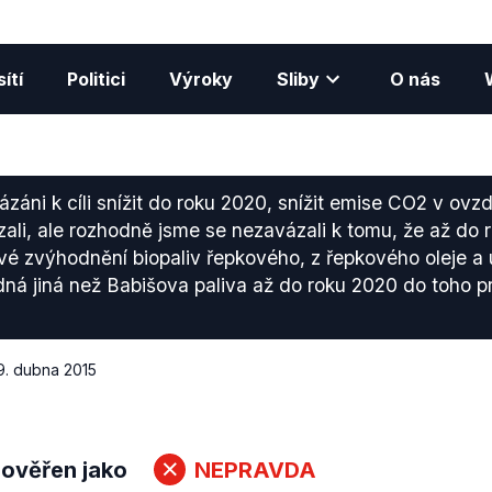
ítí
Politici
Výroky
Sliby
O nás
záni k cíli snížit do roku 2020, snížit emise CO2 v ovz
ali, ale rozhodně jsme se nezavázali k tomu, že až do 
é zvýhodnění biopaliv řepkového, z řepkového oleje a
dná jiná než Babišova paliva až do roku 2020 do toho 
9. dubna 2015
 ověřen jako
NEPRAVDA