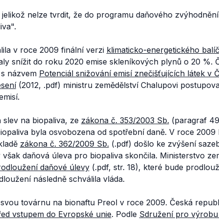
, jelikož nelze tvrdit, že do programu daňového zvýhodněn
iva".
ila v roce 2009 finální verzi
klimaticko-energetického balí
ly snížit do roku 2020 emise skleníkových plynů o 20 %. Č
l s názvem
Potenciál snižování emisí znečišťujících látek v
sení
(2012, .pdf) ministru zemědělství Chalupovi postupova
emisí.
 slev na biopaliva, ze
zákona č. 353/2003 Sb.
(paragraf 49
biopaliva byla osvobozena od spotřební daně. V roce 2009
kladě
zákona č. 362/2009 Sb.
(.pdf) došlo ke zvýšení sazeb
však daňová úleva pro biopaliva skončila. Ministerstvo ze
rodloužení daňové úlevy
(.pdf, str. 18), které bude prodlo
loužení následně schválila vláda.
 svou továrnu na bionaftu Preol v roce 2009. Česká republ
před vstupem do Evropské unie
. Podle
Sdružení pro výrobu 