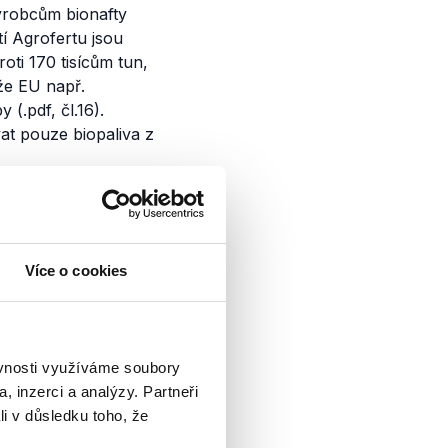
výrobcům bionafty
í Agrofertu jsou
oti 170 tisícům tun,
že EU např.
 (.pdf, čl.16).
at pouze biopaliva z
Více o cookies
 tentokrát pozván
u tématu - podpoře
ěvnosti využíváme soubory
e diskutovaná
 v...
, inzerci a analýzy. Partneři
li v důsledku toho, že