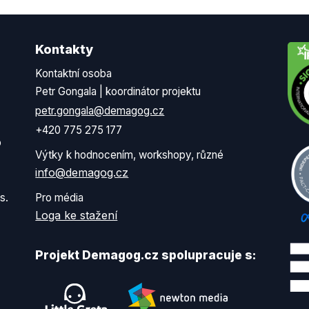
Kontakty
Kontaktní osoba
Petr Gongala | koordinátor projektu
petr.gongala@demagog.cz
+420 775 275 177
o
Výtky k hodnocením, workshopy, různé
info@demagog.cz
s.
Pro média
Loga ke stažení
Projekt Demagog.cz spolupracuje s: