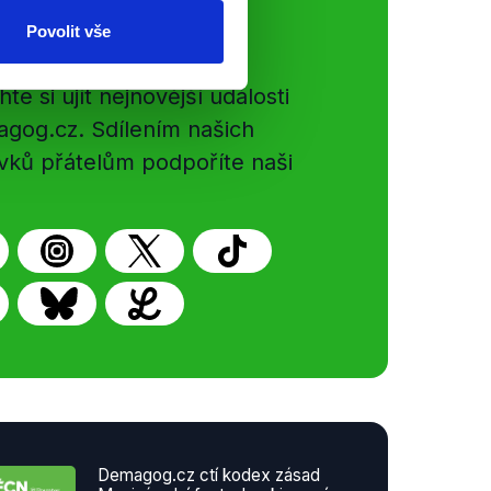
ální sítě
Povolit vše
e si ujít nejnovější události
gog.cz. Sdílením našich
vků přátelům podpoříte naši
Demagog.cz ctí kodex zásad