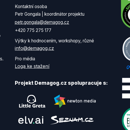
Kontaktní osoba
Petr Gongala | koordinátor projektu
petr.gongala@demagog.cz
+420 775 275 177
o
Výtky k hodnocením, workshopy, různé
info@demagog.cz
s.
Pro média
Loga ke stažení
Projekt Demagog.cz spolupracuje s: