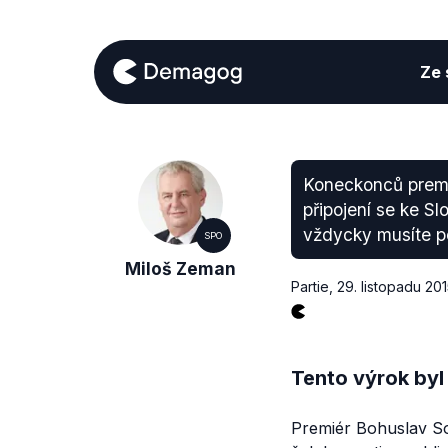
Ze s
Koneckonců premié
připojení se ke Sl
vždycky musíte poč
SPO
Miloš Zeman
Partie
,
29. listopadu 20
Tento výrok byl
Premiér Bohuslav So