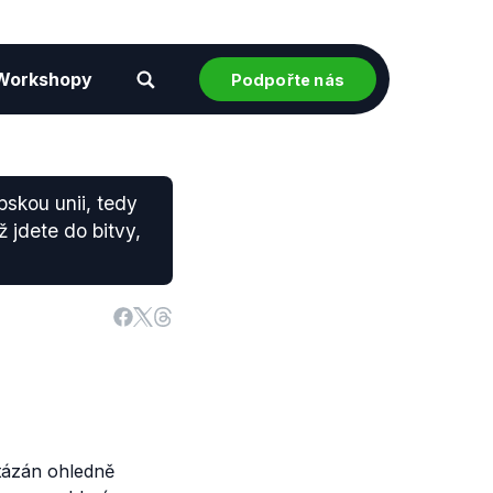
Workshopy
Podpořte nás
pskou unii, tedy
 jdete do bitvy,
 tázán ohledně