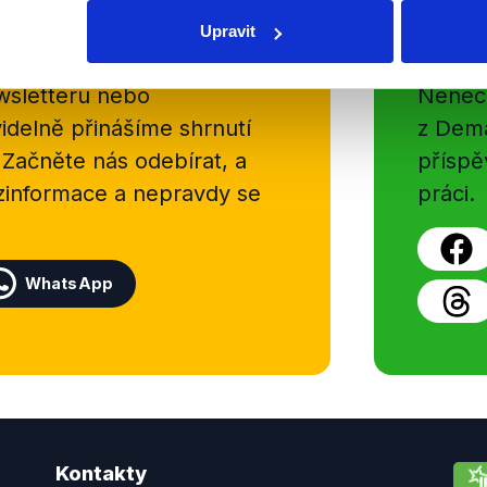
Soci
Upravit
sletteru nebo
Nenecht
delně přinášíme shrnutí
z Dema
 Začněte nás odebírat, a
příspě
ezinformace a nepravdy se
práci.
WhatsApp
Kontakty