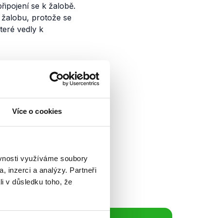
ipojení se k žalobě.
a žalobu, protože se
teré vedly k
Více o cookies
ivním hostem
. V rozhovoru
jené s migrační
zpečnost...
ěvnosti využíváme soubory
, inzerci a analýzy. Partneři
li v důsledku toho, že