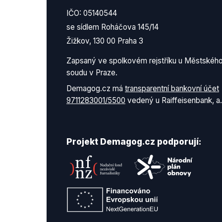
IČO: 05140544
se sídlem Roháčova 145/14
Žižkov, 130 00 Praha 3
Zapsaný ve spolkovém rejstříku u Městskéh
soudu v Praze.
Demagog.cz má
transparentní bankovní účet
9711283001/5500
vedený u Raiffeisenbank, a.
Projekt Demagog.cz podporují: