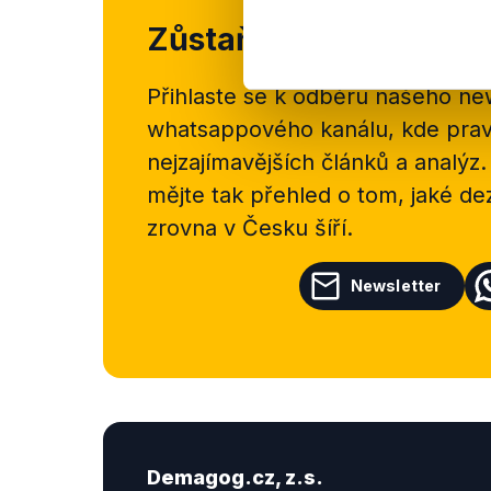
Zůstaňme v kontaktu
Přihlaste se k odběru našeho
new
whatsappového kanálu, kde pravi
nejzajímavějších článků a analýz.
mějte tak přehled o tom, jaké d
zrovna v Česku šíří.
Newsletter
Demagog.cz, z.s.