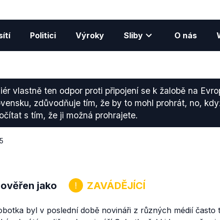
ítí
Politici
Výroky
Sliby
O nás
r vlastně ten odpor proti připojení se k žalobě na Evro
ovensku, zdůvodňuje tím, že by to mohl prohrát, no, když
ítat s tím, že ji možná prohrajete.
15
 ověřen jako
ZAVÁDĚJÍCÍ
botka byl v poslední době novináři z různých médií často