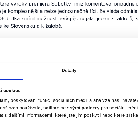
eré výroky premiéra Sobotky, jimiž komentoval případné př
e je komplexnější a nelze jednoznačně říci, že vláda odmítl
 Sobotka zmínil možnost neúspěchu jako jeden z faktorů, k
se ke Slovensku a k žalobě.
nili
Partie Miloše Zemana
29. listopadu 2015
Detaily
Prezident Miloš Zeman byl exkluz
televize Prima na zámku v Lánech
á cookies
hodnotil Zeman různé aspekty spo
krizí. Šlo např. o situaci v Sýrii, be
klam, poskytování funkcí sociálních médií a analýze naší návšt
 náš web používáte, sdílíme se svými partnery pro sociální média
OVĚŘENO
Číst dál
 s dalšími informacemi, které jste jim poskytli nebo které získa