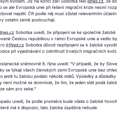
ckým kvótám. Již na konci září Sobotka řekl
idnes.cz
, že si
aci se ale Evropská unie při řešení migrační krize nesmí roz
šovat napětí. ČR podle něj musí zůstat relevantním účastn
y ostatní země poslouchají.
idnes.cz
Sobotka uvedl, že připojení se ke společné žalob
vané Českou republikou v rámci Evropské unie a vedlo by je
Pro
iHNed.cz
Sobotka důvod nepřipojení se k žalobě vysvětl
ozice při vyjednávání o odmítnutí trvalých imigračních kvót.
slanecké sněmovně 8. října uvedl: "
V případě, že by Slov
dky se týkají všech členských zemí Evropské unie bez ohledu
o jestli tu žalobu podalo několik států. Výsledky a důsledky
 není možné se domnívat, že tím, že jeden stát podá žalob
ze sám pro sebe.
"
topadu uvedl, že podle premiéra bude vláda o žalobě hovořit
teré má k dispozici, tato žaloba úspěšná nebude.