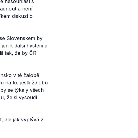
ce nesouhlasí s
padnout a není
íkem diskuzí o
ě se Slovenskem by
n k další hysterii a
il tak, že by ČR
ensko v té žalobě
 na to, jestli žalobu
 by se týkaly všech
u, že si vysoudí
, ale jak vyplývá z