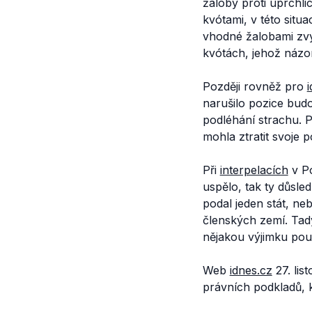
žaloby proti uprchli
kvótami, v této situ
vhodné žalobami zvy
kvótách, jehož názor
Později rovněž pro
narušilo pozice budo
podléhání strachu. 
mohla ztratit svoje p
Při
interpelacích
v Po
uspělo, tak ty důsle
podal jeden stát, neb
členských zemí. Tady
nějakou výjimku pou
Web
idnes.cz
27. lis
právních podkladů, k