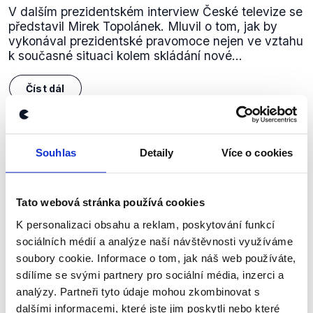
V dalším prezidentském interview České televize se
představil Mirek Topolánek. Mluvil o tom, jak by
vykonával prezidentské pravomoce nejen ve vztahu
k současné situaci kolem skládání nové...
Číst dál
Zůstaňme v kontaktu
Souhlas
Detaily
Více o cookies
Přihlaste se k odběru našeho
Tato webová stránka používá cookies
newsletteru nebo
whatsappového
K personalizaci obsahu a reklam, poskytování funkcí
kanálu, kde pravidelně přinášíme
sociálních médií a analýze naší návštěvnosti využíváme
shrnutí nejzajímavějších článků a analýz.
soubory cookie. Informace o tom, jak náš web používáte,
Začněte nás odebírat, a mějte tak
sdílíme se svými partnery pro sociální média, inzerci a
přehled o tom, jaké dezinformace a
analýzy. Partneři tyto údaje mohou zkombinovat s
dalšími informacemi, které jste jim poskytli nebo které