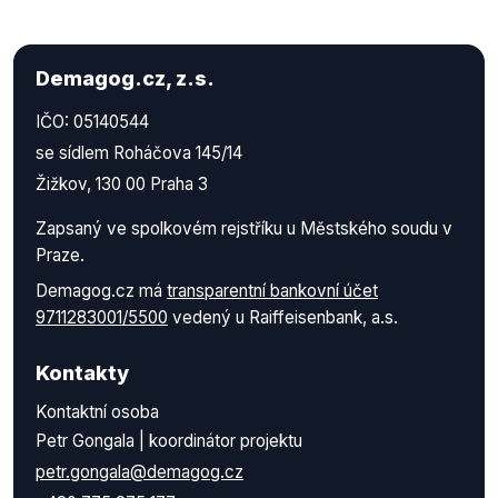
Demagog.cz, z.s.
IČO: 05140544
se sídlem Roháčova 145/14
Žižkov, 130 00 Praha 3
Zapsaný ve spolkovém rejstříku u Městského soudu v
Praze.
Demagog.cz má
transparentní bankovní účet
9711283001/5500
vedený u Raiffeisenbank, a.s.
Kontakty
Kontaktní osoba
Petr Gongala | koordinátor projektu
petr.gongala@demagog.cz