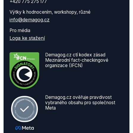
+420 775 275 177
Výtky k hodnocením, workshopy, různé
info@demagog.cz
Pro média
Loga ke stažení
Demagog.cz ctí kodex zásad
Mezinárodní fact-checkingové
organizace (IFCN)
Demagog.cz ověřuje pravdivost
vybraného obsahu pro společnost
Meta