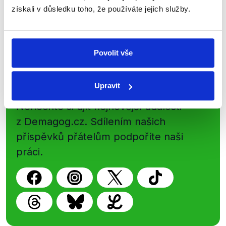
nepravdy se zrovna v Česku šíří.
získali v důsledku toho, že používáte jejich služby.
Newsletter
WhatsApp
Povolit vše
Sociální sítě
Upravit
Nenechte si ujít nejnovější události
z Demagog.cz. Sdílením našich
příspěvků přátelům podpoříte naši
práci.