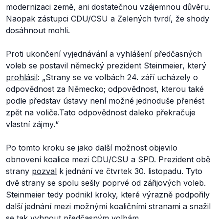
modernizaci země, ani dostatečnou vzájemnou důvěru.
Naopak zástupci CDU/CSU a Zelených tvrdí, že shody
dosáhnout mohli.
Proti ukončení vyjednávání a vyhlášení předčasných
voleb se postavil německý prezident Steinmeier, který
prohlásil
:
„Strany se ve volbách 24. září ucházely o
odpovědnost za Německo; odpovědnost, kterou také
podle představ ústavy není možné jednoduše přenést
zpět na voliče.
Tato odpovědnost daleko překračuje
vlastní zájmy.“
Po tomto kroku se jako další možnost objevilo
obnovení koalice mezi CDU/CSU a SPD. Prezident obě
strany
pozval
k jednání ve čtvrtek 30. listopadu. Tyto
dvě strany se spolu sešly poprvé od zářijových voleb.
Steinmeier tedy podnikl kroky, které výrazně podpořily
další jednání mezi možnými koaličními stranami a snažil
se tak vyhnout předčasným volbám.