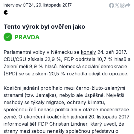
Interview ČT24
,
29. listopadu 2017
Tento výrok byl ověřen jako
PRAVDA
Parlamentní volby v Německu se
konaly
24. září 2017.
CDU/CSU získala 32,9 %, FDP obdržela 10,7 % hlasů a
Zelení měli 8,9 % hlasů. Německá sociální demokracie
(SPD) se se ziskem 20,5 % rozhodla odejít do opozice.
Koaliční
jednání
probíhalo mezi černo-žluto-zelenými
stranami (tzv. Jamajka), nebylo ale úspěšné. Největší
neshody se týkaly migrace, ochrany klimatu,
společnou řeč nenašli politici ani v otázce modernizace
země. O ukončení koaličních jednání 20. listopadu 2017
informoval šéf FDP Christian Lindner, který uvedl, že
strany mezi sebou nenašly společnou představu o